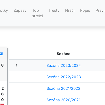
Fotky
Zápasy
Top
Tresty
Hráči
Popis
Pravi
strelci
Sezóna
 8
Sezóna 2023/2024
Sezóna 2022/2023
y
2
Sezóna 2021/2022
e
6
e
0
Sezóna 2020/2021