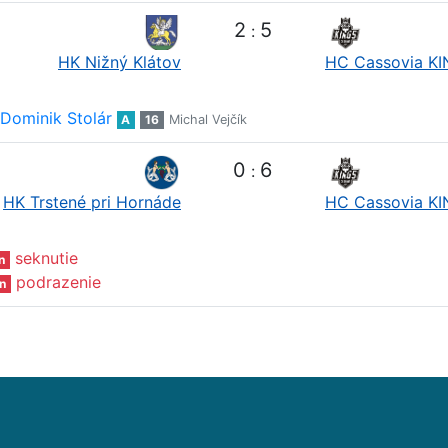
2
5
:
HK Nižný Klátov
HC Cassovia K
Dominik Stolár
A
16
Michal Vejčík
0
6
:
HK Trstené pri Hornáde
HC Cassovia K
seknutie
n
podrazenie
n