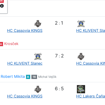
in
2
1
:
HC Cassovia KINGS
HC KLIVENT Sl
Krosček
in
7
2
:
HC KLIVENT Slanec
HC Cassovia K
Robert Mikita
A
16
Michal Vejčík
6
5
:
HC Cassovia KINGS
HC Lakers Čaňa