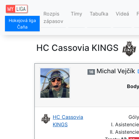
Rozpis
Tímy
Tabuľka
Videá
Hokejová liga
zápasov
Čaňa
HC Cassovia KINGS
Michal Vejčík
16
Body
HC Cassovia
Gól
KINGS
I. Asistenci
II. Asistenci