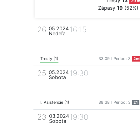
Tresty
13
29 m
Zápasy
19
(52%)
26
16:15
05.2024
Nedeľa
Tresty (1)
33:09
I Period: 3
2m
25
19:30
05.2024
Sobota
I. Asistencie (1)
38:38
I Period: 3
21
23
19:30
03.2024
Sobota