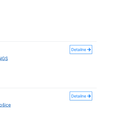
Detailne
INGS
Detailne
ošice