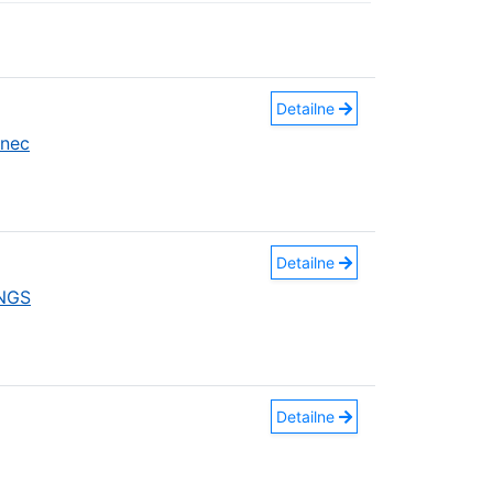
Detailne
anec
Detailne
INGS
Detailne