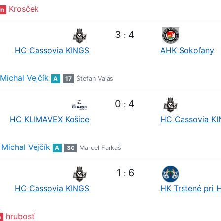
Krosček
in
3
4
:
HC Cassovia KINGS
AHK Sokoľany
Michal Vejčík
A
17
Štefan Valas
0
4
:
HC KLIMAVEX Košice
HC Cassovia K
Michal Vejčík
A
30
Marcel Farkaš
1
6
:
HC Cassovia KINGS
HK Trstené pri 
hrubosť
n