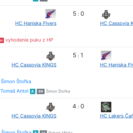
5
0
:
HC Haniska Flyers
HC Cassovia 
vyhodenie puku z HP
in
5
1
:
HC Cassovia KINGS
HC Haniska Fl
Šimon Štofka
Tomaš Antol
A
99
Šimon Štofka
4
0
:
HC Cassovia KINGS
HC Lakers Ča
Šimon Štofka
A
21
Robert Mikita