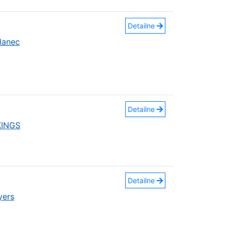
Detailne
lanec
Detailne
KINGS
Detailne
yers