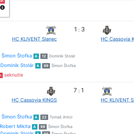
in
1
3
:
HC KLIVENT Slanec
HC Cassovia 
Šimon Štofka
A
12
Dominik Stolár
Dominik Stolár
A
99
Šimon Štofka
seknutie
n
7
1
:
HC Cassovia KINGS
HC KLIVENT S
Šimon Štofka
A
22
Tomaš Antol
Robert Mikita
A
99
Šimon Štofka
Dominik Stolár
A
99
Šimon Štofka