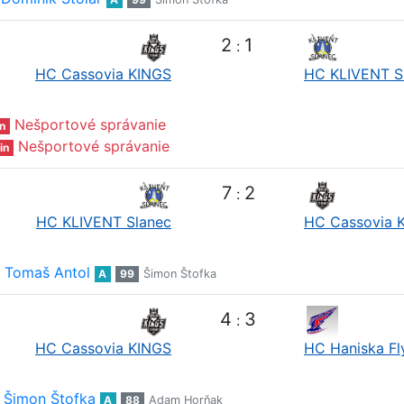
2
1
:
HC Cassovia KINGS
HC KLIVENT S
Nešportové správanie
n
Nešportové správanie
in
7
2
:
HC KLIVENT Slanec
HC Cassovia 
Tomaš Antol
A
99
Šimon Štofka
4
3
:
HC Cassovia KINGS
HC Haniska Fl
Šimon Štofka
A
88
Adam Horňak