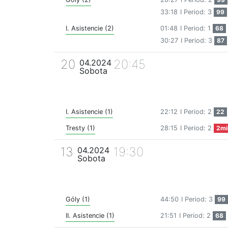
33:18
I Period: 3
99
I. Asistencie (2)
01:48
I Period: 1
68
30:27
I Period: 3
87
20
20:45
04.2024
Sobota
I. Asistencie (1)
22:12
I Period: 2
22
Tresty (1)
28:15
I Period: 2
2mi
13
19:30
04.2024
Sobota
Góly (1)
44:50
I Period: 3
99
II. Asistencie (1)
21:51
I Period: 2
68