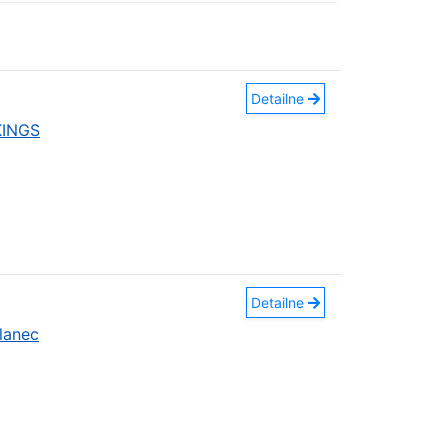
Detailne
KINGS
Detailne
lanec