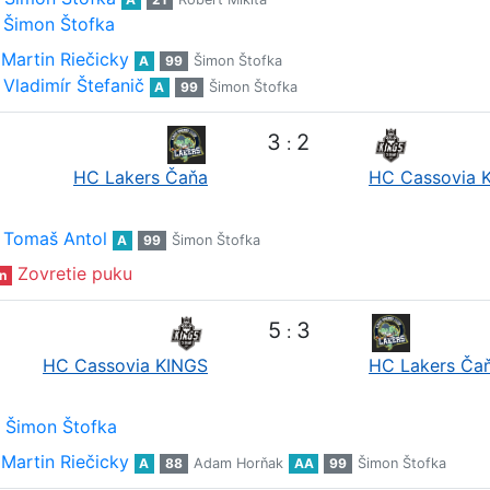
Šimon Štofka
Martin Riečicky
A
99
Šimon Štofka
Vladimír Štefanič
A
99
Šimon Štofka
3
2
:
HC Lakers Čaňa
HC Cassovia 
Tomaš Antol
A
99
Šimon Štofka
Zovretie puku
n
5
3
:
HC Cassovia KINGS
HC Lakers Ča
Šimon Štofka
Martin Riečicky
A
88
Adam Horňak
AA
99
Šimon Štofka