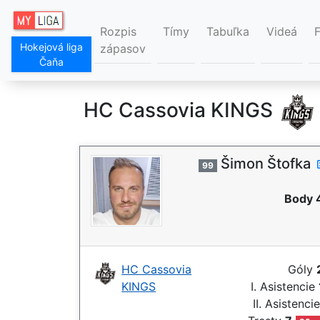
Rozpis
Tímy
Tabuľka
Videá
Hokejová liga
zápasov
Čaňa
HC Cassovia KINGS
Šimon Štofka
99
Body 
HC Cassovia
Góly
KINGS
I. Asistencie
II. Asistenci