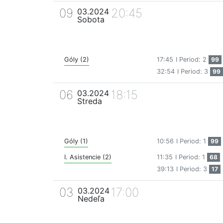
09
20:45
03.2024
Sobota
Góly (2)
17:45
I Period: 2
99
32:54
I Period: 3
99
06
18:15
03.2024
Streda
Góly (1)
10:56
I Period: 1
99
I. Asistencie (2)
11:35
I Period: 1
68
39:13
I Period: 3
17
03
17:00
03.2024
Nedeľa