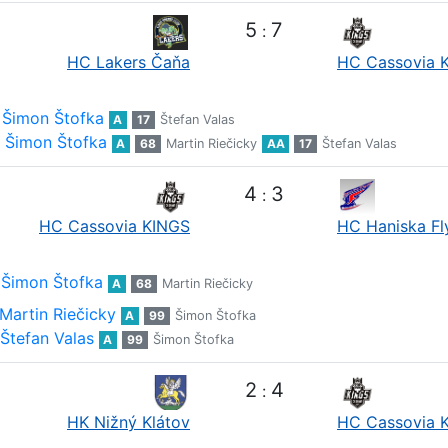
5
7
:
HC Lakers Čaňa
HC Cassovia 
Šimon Štofka
A
17
Štefan Valas
Šimon Štofka
A
68
Martin Riečicky
AA
17
Štefan Valas
4
3
:
HC Cassovia KINGS
HC Haniska Fl
Šimon Štofka
A
68
Martin Riečicky
Martin Riečicky
A
99
Šimon Štofka
Štefan Valas
A
99
Šimon Štofka
2
4
:
HK Nižný Klátov
HC Cassovia 