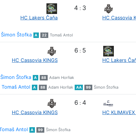
4
3
:
HC Lakers Čaňa
HC Cassovia 
Šimon Štofka
A
22
Tomaš Antol
6
5
:
HC Cassovia KINGS
HC Lakers Ča
Šimon Štofka
A
88
Adam Horňak
Tomaš Antol
A
88
Adam Horňak
AA
99
Šimon Štofka
6
4
:
HC Cassovia KINGS
HC KLIMAVEX 
Tomaš Antol
A
99
Šimon Štofka