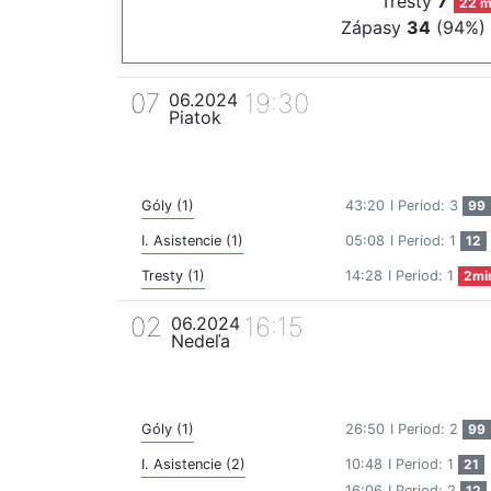
Tresty
7
22 m
Zápasy
34
(94%)
07
19:30
06.2024
Piatok
Góly (1)
43:20
I Period: 3
99
I. Asistencie (1)
05:08
I Period: 1
12
Tresty (1)
14:28
I Period: 1
2mi
02
16:15
06.2024
Nedeľa
Góly (1)
26:50
I Period: 2
99
I. Asistencie (2)
10:48
I Period: 1
21
16:06
I Period: 2
12