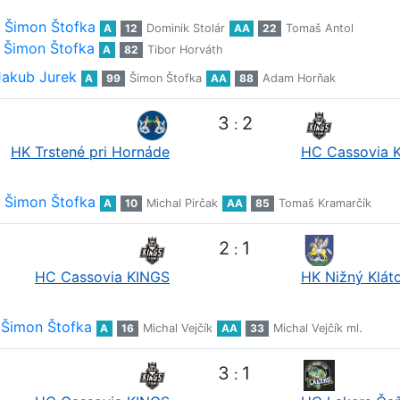
Šimon Štofka
A
12
Dominik Stolár
AA
22
Tomaš Antol
Šimon Štofka
A
82
Tibor Horváth
Jakub Jurek
A
99
Šimon Štofka
AA
88
Adam Horňak
3
2
:
HK Trstené pri Hornáde
HC Cassovia 
Šimon Štofka
A
10
Michal Pirčak
AA
85
Tomaš Kramarčík
2
1
:
HC Cassovia KINGS
HK Nižný Klát
Šimon Štofka
A
16
Michal Vejčík
AA
33
Michal Vejčík ml.
3
1
: