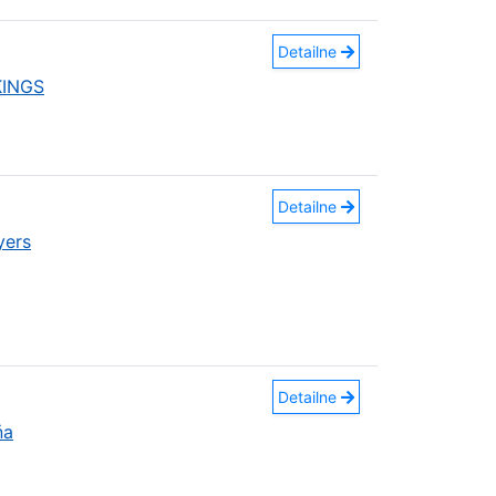
Detailne
KINGS
Detailne
yers
Detailne
ňa