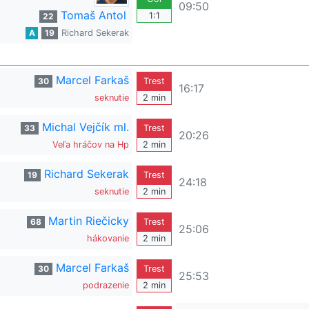
09:50
Tomaš Antol
1:1
22
A
19
Richard Sekerak
Marcel Farkaš
30
Trest
16:17
seknutie
2 min
Michal Vejčík ml.
33
Trest
20:26
Veľa hráčov na Hp
2 min
Richard Sekerak
19
Trest
24:18
seknutie
2 min
Martin Riečicky
68
Trest
25:06
hákovanie
2 min
Marcel Farkaš
30
Trest
25:53
podrazenie
2 min