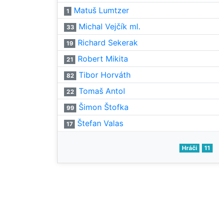
Matuš Lumtzer
1
Michal Vejčík ml.
33
Richard Sekerak
19
Robert Mikita
21
Tibor Horváth
82
Tomaš Antol
22
Šimon Štofka
99
Štefan Valas
17
Hráči
11