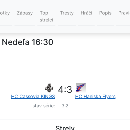
Fotky
Zápasy
Top
Tresty
Hráči
Popis
Pravi
strelci
, Nedeľa 16:30
4
:
3
HC Cassovia KINGS
HC Haniska Flyers
stav série:
3
:
2
Strely