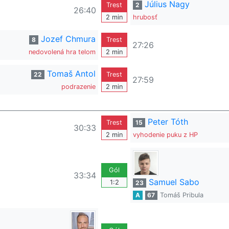
Július Nagy
Trest
2
26:40
2 min
hrubosť
Jozef Chmura
8
Trest
27:26
nedovolená hra telom
2 min
Tomaš Antol
22
Trest
27:59
podrazenie
2 min
Peter Tóth
Trest
15
30:33
2 min
vyhodenie puku z HP
Gól
33:34
Samuel Sabo
1:2
23
A
67
Tomáš Pribula