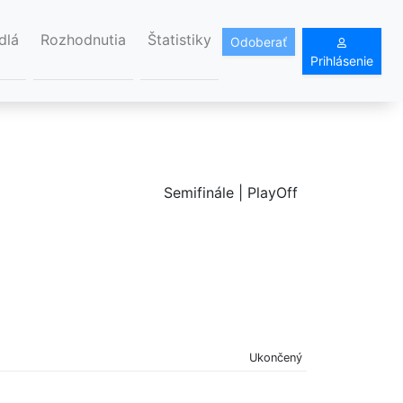
dlá
Rozhodnutia
Štatistiky
Odoberať
Prihlásenie
Semifinále | PlayOff
Ukončený