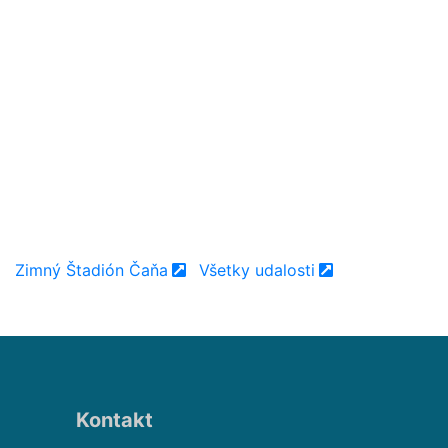
Zimný Štadión Čaňa
Všetky udalosti
Kontakt