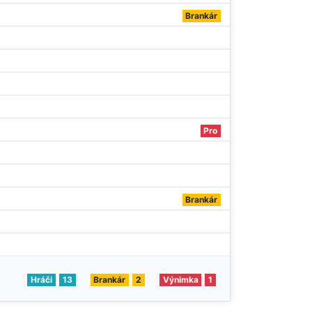
Brankár
Pro
Brankár
Hráči
13
Brankár
2
Výnimka
1