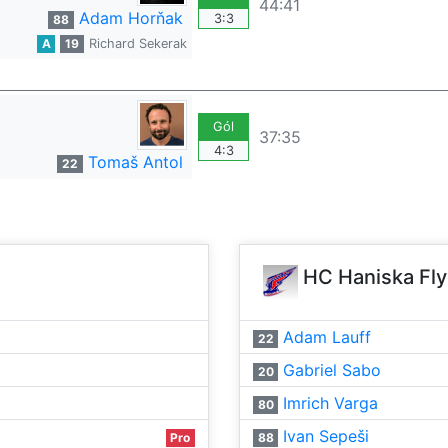
44:41
Adam Horňak
3:3
88
A
19
Richard Sekerak
Gól
37:35
4:3
Tomaš Antol
22
HC Haniska Fly
Adam Lauff
22
Gabriel Sabo
20
Imrich Varga
80
Ivan Sepeši
Pro
88