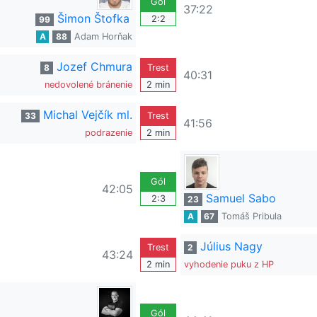
Gól
37:22
Šimon Štofka
2:2
99
A
88
Adam Horňak
Jozef Chmura
8
Trest
40:31
nedovolené bránenie
2 min
Michal Vejčík ml.
33
Trest
41:56
podrazenie
2 min
Gól
42:05
Samuel Sabo
2:3
23
A
67
Tomáš Pribula
Július Nagy
Trest
2
43:24
2 min
vyhodenie puku z HP
Gól