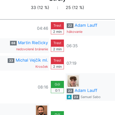
33 (12 %)
:
25 (12 %)
Adam Lauff
Trest
22
04:46
2 min
hákovanie
Martin Riečicky
68
Trest
06:35
nedovolené bránenie
2 min
Michal Vejčík ml.
33
Trest
07:19
Krosček
2 min
Gól
08:16
Adam Lauff
0:1
22
A
23
Samuel Sabo
Gól