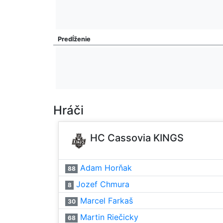
Predĺženie
Hráči
HC Cassovia KINGS
Adam Horňak
88
Jozef Chmura
8
Marcel Farkaš
30
Martin Riečicky
68