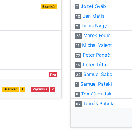
Jozef Šváb
Brankár
7
Ján Matis
10
Július Nagy
2
Marek Fedič
28
Michal Valent
11
Peter Pagáč
77
Peter Tóth
15
Samuel Sabo
Pro
23
Samuel Pataki
1
Brankár
1
Výnimka
2
Tomáš Hudák
6
Tomáš Pribula
67