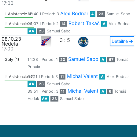
17:00
Alex Bodnar
I. Asistencie (1)
36:40
I Period: 3
A
23
Samuel Sabo
Robert Takáč
II. Asistencie (1)
20:07
I Period: 2
14
A
Alex Bodnar
AA
23
Samuel Sabo
08.10.23
3
:
5
Detailne
Nedeľa
17:00
Samuel Sabo
Góly (1)
14:28
I Period: 1
23
A
67
Tomáš
Pribula
Michal Valent
II. Asistencie (2)
34:11
I Period: 3
11
A
Alex Bodnar
AA
23
Samuel Sabo
Michal Valent
39:51
I Period: 3
11
A
6
Tomáš
Hudák
AA
23
Samuel Sabo