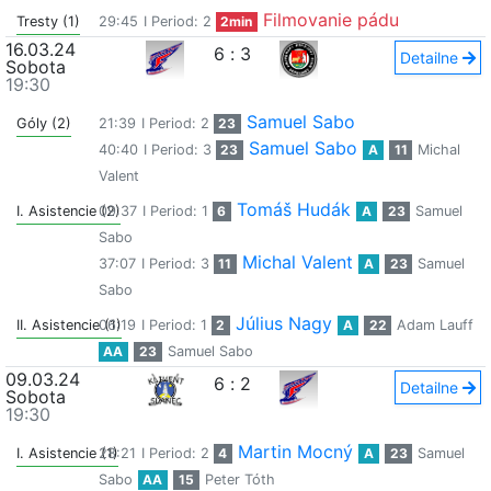
Filmovanie pádu
Tresty (1)
29:45
I Period: 2
2min
16.03.24
6
:
3
Detailne
Sobota
19:30
Samuel Sabo
Góly (2)
21:39
I Period: 2
23
Samuel Sabo
40:40
I Period: 3
23
A
11
Michal
Valent
Tomáš Hudák
I. Asistencie (2)
09:37
I Period: 1
6
A
23
Samuel
Sabo
Michal Valent
37:07
I Period: 3
11
A
23
Samuel
Sabo
Július Nagy
II. Asistencie (1)
06:19
I Period: 1
2
A
22
Adam Lauff
AA
23
Samuel Sabo
09.03.24
6
:
2
Detailne
Sobota
19:30
Martin Mocný
I. Asistencie (1)
28:21
I Period: 2
4
A
23
Samuel
Sabo
AA
15
Peter Tóth