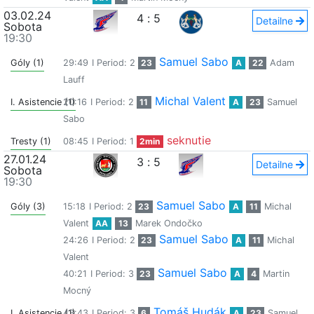
03.02.24
4
:
5
Detailne
Sobota
19:30
Samuel Sabo
Góly (1)
29:49
I Period: 2
23
A
22
Adam
Lauff
Michal Valent
I. Asistencie (1)
20:16
I Period: 2
11
A
23
Samuel
Sabo
seknutie
Tresty (1)
08:45
I Period: 1
2min
27.01.24
3
:
5
Detailne
Sobota
19:30
Samuel Sabo
Góly (3)
15:18
I Period: 2
23
A
11
Michal
Valent
AA
13
Marek Ondočko
Samuel Sabo
24:26
I Period: 2
23
A
11
Michal
Valent
Samuel Sabo
40:21
I Period: 3
23
A
4
Martin
Mocný
Tomáš Hudák
I. Asistencie (1)
43:43
I Period: 3
6
A
23
Samuel