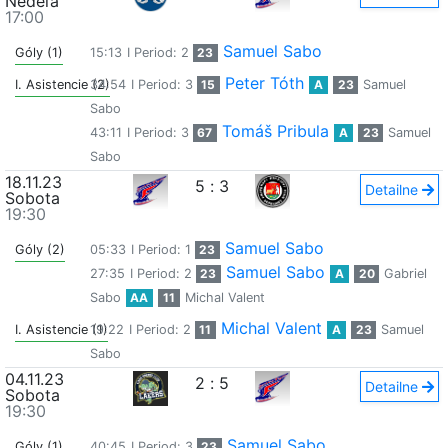
Nedeľa
17:00
Samuel Sabo
Góly (1)
15:13
I Period: 2
23
Peter Tóth
I. Asistencie (2)
34:54
I Period: 3
15
A
23
Samuel
Sabo
Tomáš Pribula
43:11
I Period: 3
67
A
23
Samuel
Sabo
18.11.23
5
:
3
Detailne
Sobota
19:30
Samuel Sabo
Góly (2)
05:33
I Period: 1
23
Samuel Sabo
27:35
I Period: 2
23
A
20
Gabriel
Sabo
AA
11
Michal Valent
Michal Valent
I. Asistencie (1)
19:22
I Period: 2
11
A
23
Samuel
Sabo
04.11.23
2
:
5
Detailne
Sobota
19:30
Samuel Sabo
Góly (1)
40:45
I Period: 3
23