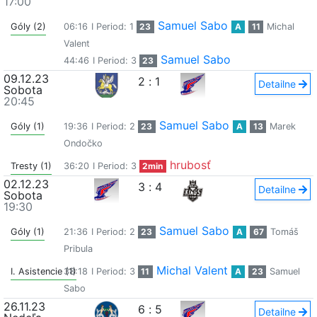
17:00
Samuel Sabo
Góly (2)
06:16
I Period: 1
23
A
11
Michal
Valent
Samuel Sabo
44:46
I Period: 3
23
09.12.23
2
:
1
Detailne
Sobota
20:45
Samuel Sabo
Góly (1)
19:36
I Period: 2
23
A
13
Marek
Ondočko
hrubosť
Tresty (1)
36:20
I Period: 3
2min
02.12.23
3
:
4
Detailne
Sobota
19:30
Samuel Sabo
Góly (1)
21:36
I Period: 2
23
A
67
Tomáš
Pribula
Michal Valent
I. Asistencie (1)
38:18
I Period: 3
11
A
23
Samuel
Sabo
26.11.23
6
:
5
Detailne