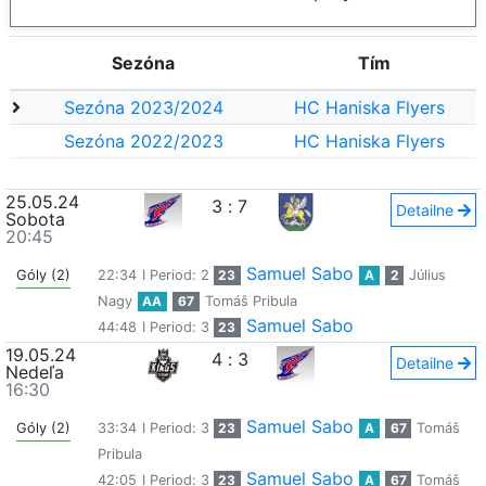
Sezóna
Tím
Sezóna 2023/2024
HC Haniska Flyers
Sezóna 2022/2023
HC Haniska Flyers
25.05.24
3
:
7
Detailne
Sobota
20:45
Samuel Sabo
Góly (2)
22:34
I Period: 2
23
A
2
Július
Nagy
AA
67
Tomáš Pribula
Samuel Sabo
44:48
I Period: 3
23
19.05.24
4
:
3
Detailne
Nedeľa
16:30
Samuel Sabo
Góly (2)
33:34
I Period: 3
23
A
67
Tomáš
Pribula
Samuel Sabo
42:05
I Period: 3
23
A
67
Tomáš