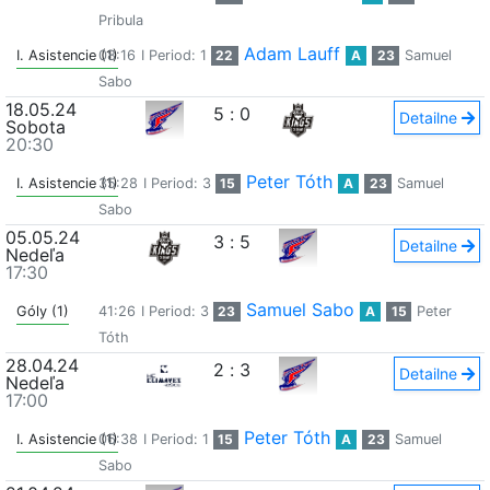
Pribula
Adam Lauff
I. Asistencie (1)
08:16
I Period: 1
22
A
23
Samuel
Sabo
18.05.24
5
:
0
Detailne
Sobota
20:30
Peter Tóth
I. Asistencie (1)
35:28
I Period: 3
15
A
23
Samuel
Sabo
05.05.24
3
:
5
Detailne
Nedeľa
17:30
Samuel Sabo
Góly (1)
41:26
I Period: 3
23
A
15
Peter
Tóth
28.04.24
2
:
3
Detailne
Nedeľa
17:00
Peter Tóth
I. Asistencie (1)
06:38
I Period: 1
15
A
23
Samuel
Sabo