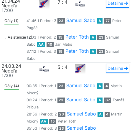
21.04.24
7
:
4
Detailne
Nedeľa
17:00
Samuel Sabo
Góly (1)
41:46
I Period: 3
23
A
77
Peter
Pagáč
Peter Tóth
I. Asistencie (2)
17:03
I Period: 2
15
A
23
Samuel
Sabo
AA
10
Ján Matis
Peter Tóth
37:12
I Period: 3
15
A
23
Samuel
Sabo
24.03.24
5
:
4
Detailne
Nedeľa
17:00
Samuel Sabo
Góly (4)
00:35
I Period: 1
23
A
4
Martin
Mocný
Samuel Sabo
06:24
I Period: 1
23
A
67
Tomáš
Pribula
Samuel Sabo
28:56
I Period: 2
23
A
4
Martin
Mocný
AA
15
Peter Tóth
Samuel Sabo
35:53
I Period: 3
23