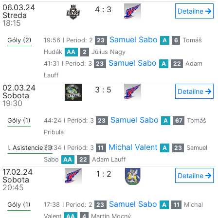
06.03.24
4
:
3
Detailne
Streda
18:15
Samuel Sabo
Góly (2)
19:56
I Period: 2
23
A
6
Tomáš
Hudák
AA
2
Július Nagy
Samuel Sabo
41:31
I Period: 3
23
A
22
Adam
Lauff
02.03.24
3
:
5
Detailne
Sobota
19:30
Samuel Sabo
Góly (1)
44:24
I Period: 3
23
A
67
Tomáš
Pribula
Michal Valent
I. Asistencie (1)
33:34
I Period: 3
11
A
23
Samuel
Sabo
AA
22
Adam Lauff
17.02.24
1
:
2
Detailne
Sobota
20:45
Samuel Sabo
Góly (1)
17:38
I Period: 2
23
A
11
Michal
Valent
AA
4
Martin Mocný