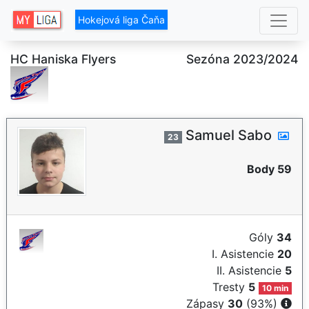
Hokejová liga Čaňa
HC Haniska Flyers
Sezóna 2023/2024
Samuel Sabo
23
Body 59
Góly
34
I. Asistencie
20
II. Asistencie
5
Tresty
5
10 min
Zápasy
30
(93%)