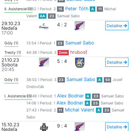
Peter Tóth
II. Asistencie (1)
19:52
I Period: 2
15
A
11
Michal
Valent
AA
23
Samuel Sabo
29.10.23
4
:
2
Detailne
Nedeľa
17:00
Samuel Sabo
Góly (1)
13:54
I Period: 1
23
hrubosť
Tresty (1)
44:38
I Period: 3
2min
21.10.23
5
:
4
Detailne
Sobota
20:45
Samuel Sabo
Góly (1)
38:02
I Period: 3
23
A
50
Jozef
Ondovčák
Alex Bodnar
I. Asistencie (3)
03:49
I Period: 1
A
23
Samuel Sabo
Alex Bodnar
14:08
I Period: 1
A
23
Samuel Sabo
Michal Valent
27:43
I Period: 2
11
A
23
Samuel
Sabo
15.10.23
9
:
4
Detailne
Nedeľa