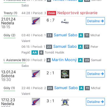
Sabo
Nešportové správanie
Tresty (1)
44:28
I Period: 3
2min
21.01.24
6
:
7
Detailne
Nedeľa
18:15
Samuel Sabo
Góly (2)
03:40
I Period: 1
23
A
11
Michal
Valent
Samuel Sabo
06:15
I Period: 1
23
A
77
Peter
Pagáč
AA
6
Tomáš Hudák
Martin Mocný
I. Asistencie (1)
16:09
I Period: 2
4
A
23
Samuel
Sabo
13.01.24
2
:
1
Detailne
Sobota
19:30
Samuel Sabo
Góly (1)
22:46
I Period: 2
23
A
11
Michal
Valent
17.12.23
3
:
1
Detailne
Nedeľa