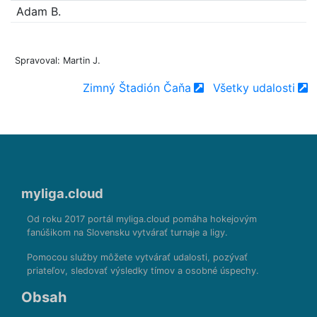
Adam B.
Spravoval: Martin J.
Zimný Štadión Čaňa
Všetky udalosti
myliga.cloud
Od roku 2017 portál myliga.cloud pomáha hokejovým
fanúšikom na Slovensku vytvárať turnaje a ligy.
Pomocou služby môžete vytvárať udalosti, pozývať
priateľov, sledovať výsledky tímov a osobné úspechy.
Obsah