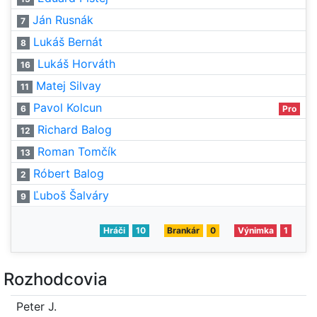
Ján Rusnák
7
Lukáš Bernát
8
Lukáš Horváth
16
Matej Silvay
11
Pavol Kolcun
6
Pro
Richard Balog
12
Roman Tomčík
13
Róbert Balog
2
Ľuboš Šalváry
9
Hráči
10
Brankár
0
Výnimka
1
Rozhodcovia
Peter J.