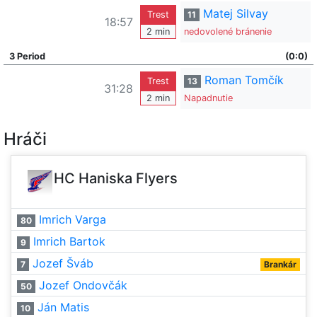
Matej Silvay
Trest
11
18:57
2 min
nedovolené bránenie
3 Period
(0:0)
Roman Tomčík
Trest
13
31:28
2 min
Napadnutie
Hráči
HC Haniska Flyers
Imrich Varga
80
Imrich Bartok
9
Jozef Šváb
7
Brankár
Jozef Ondovčák
50
Ján Matis
10