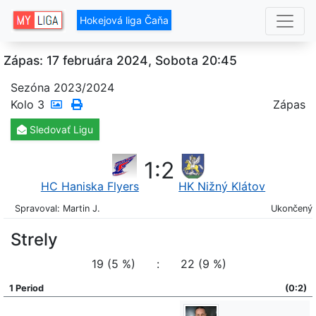
Hokejová liga Čaňa
Zápas: 17 februára 2024, Sobota 20:45
Sezóna 2023/2024
Kolo
3
Zápas
Sledovať
Ligu
1
:
2
HC Haniska Flyers
HK Nižný Klátov
Spravoval: Martin J.
Ukončený
Strely
19 (5 %)
:
22 (9 %)
1 Period
(0:2)