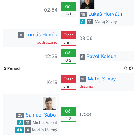
Gól
02:54
Lukáš Horváth
0:1
16
A
11
Matej Silvay
Tomáš Hudák
6
Trest
08:06
podrazenie
2 min
Gól
12:29
Pavol Kolcun
6
0:2
2 Period
(1:0)
Matej Silvay
Trest
11
16:19
2 min
držanie
Gól
17:38
Samuel Sabo
23
1:2
A
11
Michal Valent
AA
4
Martin Mocný