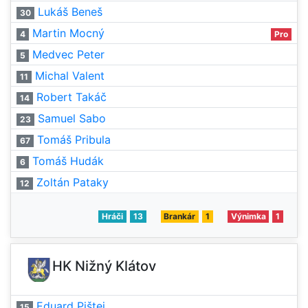
Lukáš Beneš
30
Martin Mocný
4
Pro
Medvec Peter
5
Michal Valent
11
Robert Takáč
14
Samuel Sabo
23
Tomáš Pribula
67
Tomáš Hudák
6
Zoltán Pataky
12
Hráči
13
Brankár
1
Výnimka
1
HK Nižný Klátov
Eduard Pištej
15