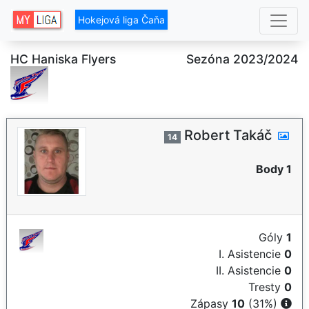
Hokejová liga Čaňa
HC Haniska Flyers
Sezóna 2023/2024
Robert Takáč
14
Body 1
Góly
1
I. Asistencie
0
II. Asistencie
0
Tresty
0
Zápasy
10
(31%)