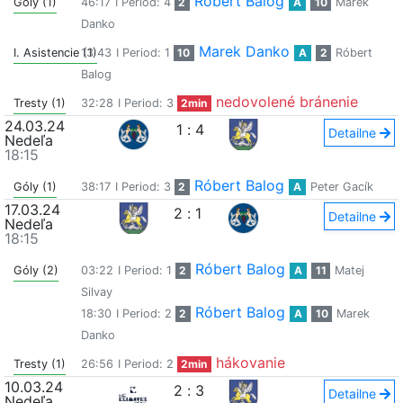
Róbert Balog
Góly (1)
46:17
I Period: 4
2
A
10
Marek
Danko
Marek Danko
I. Asistencie (1)
13:43
I Period: 1
10
A
2
Róbert
Balog
nedovolené bránenie
Tresty (1)
32:28
I Period: 3
2min
24.03.24
1
:
4
Detailne
Nedeľa
18:15
Róbert Balog
Góly (1)
38:17
I Period: 3
2
A
Peter Gacík
17.03.24
2
:
1
Detailne
Nedeľa
18:15
Róbert Balog
Góly (2)
03:22
I Period: 1
2
A
11
Matej
Silvay
Róbert Balog
18:30
I Period: 2
2
A
10
Marek
Danko
hákovanie
Tresty (1)
26:56
I Period: 2
2min
10.03.24
2
:
3
Detailne
Nedeľa