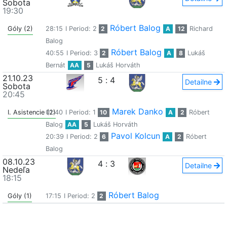
Sobota
19:30
Róbert Balog
Góly (2)
28:15
I Period: 2
2
A
12
Richard
Balog
Róbert Balog
40:55
I Period: 3
2
A
8
Lukáš
Bernát
AA
5
Lukáš Horváth
21.10.23
5
:
4
Detailne
Sobota
20:45
Marek Danko
I. Asistencie (2)
01:40
I Period: 1
10
A
2
Róbert
Balog
AA
5
Lukáš Horváth
Pavol Kolcun
20:39
I Period: 2
6
A
2
Róbert
Balog
08.10.23
4
:
3
Detailne
Nedeľa
18:15
Róbert Balog
Góly (1)
17:15
I Period: 2
2