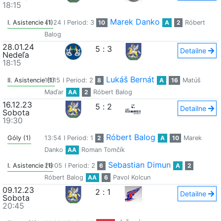
18:15
Marek Danko
I. Asistencie (1)
41:24
I Period: 3
10
A
2
Róbert
Balog
28.01.24
5
:
3
Detailne
Nedeľa
18:15
Lukáš Bernát
II. Asistencie (1)
18:15
I Period: 2
8
A
16
Matúš
Maďar
AA
2
Róbert Balog
16.12.23
5
:
2
Detailne
Sobota
19:30
Róbert Balog
Góly (1)
13:54
I Period: 1
2
A
10
Marek
Danko
AA
Roman Tomčík
Sebastian Dimun
I. Asistencie (1)
26:05
I Period: 2
6
A
2
Róbert Balog
AA
6
Pavol Kolcun
09.12.23
2
:
1
Detailne
Sobota
20:45