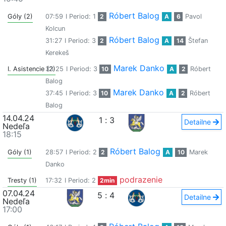
Róbert Balog
Góly (2)
07:59
I Period: 1
2
A
6
Pavol
Kolcun
Róbert Balog
31:27
I Period: 3
2
A
14
Štefan
Kerekeš
Marek Danko
I. Asistencie (2)
33:25
I Period: 3
10
A
2
Róbert
Balog
Marek Danko
37:45
I Period: 3
10
A
2
Róbert
Balog
14.04.24
1
:
3
Detailne
Nedeľa
18:15
Róbert Balog
Góly (1)
28:57
I Period: 2
2
A
10
Marek
Danko
podrazenie
Tresty (1)
17:32
I Period: 2
2min
07.04.24
5
:
4
Detailne
Nedeľa
17:00