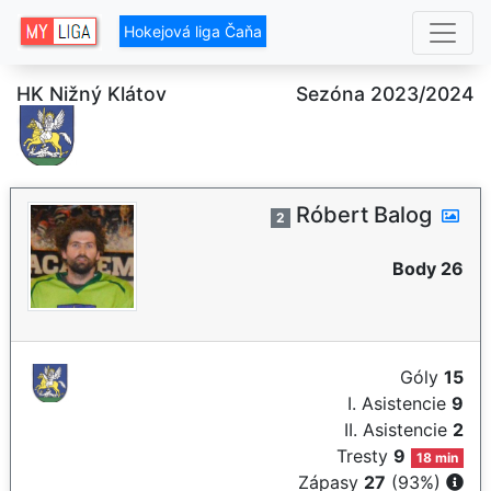
Hokejová liga Čaňa
HK Nižný Klátov
Sezóna 2023/2024
Róbert Balog
2
Body 26
Góly
15
I. Asistencie
9
II. Asistencie
2
Tresty
9
18 min
Zápasy
27
(93%)