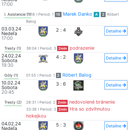
17:00
Marek Danko
I. Asistencie (1)
11:18
I Period: 1
10
A
2
Róbert
Balog
03.03.24
2
:
4
Detailne
Nedeľa
17:00
podrazenie
Tresty (1)
38:04
I Period: 3
2min
24.02.24
4
:
2
Detailne
Sobota
19:30
Róbert Balog
Góly (1)
01:55
I Period: 1
2
10.02.24
3
:
6
Detailne
Sobota
20:45
nedovolené bránenie
Tresty (2)
28:31
I Period: 2
2min
Hra so zdvihnutou
33:38
I Period: 3
2min
hokejkou
04.02.24
5
:
3
Detailne
Nedeľa