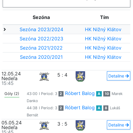
Sezóna
Tím
Sezóna 2023/2024
HK Nižný Klátov
Sezóna 2022/2023
HK Nižný Klátov
Sezóna 2021/2022
HK Nižný Klátov
Sezóna 2020/2021
HK Nižný Klátov
12.05.24
5
:
4
Detailne
Nedeľa
15:45
Róbert Balog
Góly (2)
43:00
I Period: 3
2
A
10
Marek
Danko
Róbert Balog
44:38
I Period: 3
2
A
8
Lukáš
Bernát
05.05.24
3
:
5
Detailne
Nedeľa
15:45