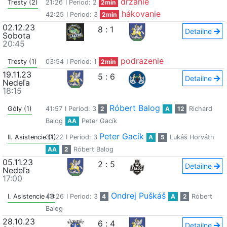
držanie
Tresty (2)
21:26
I Period: 2
2min
hákovanie
42:25
I Period: 3
2min
02.12.23
8
:
1
Detailne
Sobota
20:45
podrazenie
Tresty (1)
03:54
I Period: 1
2min
19.11.23
5
:
6
Detailne
Nedeľa
18:15
Róbert Balog
Góly (1)
41:57
I Period: 3
2
A
12
Richard
Balog
AA
Peter Gacík
Peter Gacík
II. Asistencie (1)
37:22
I Period: 3
A
5
Lukáš Horváth
AA
2
Róbert Balog
05.11.23
2
:
5
Detailne
Nedeľa
17:00
Ondrej Puškáš
I. Asistencie (1)
43:26
I Period: 3
4
A
2
Róbert
Balog
28.10.23
6
:
4
Detailne