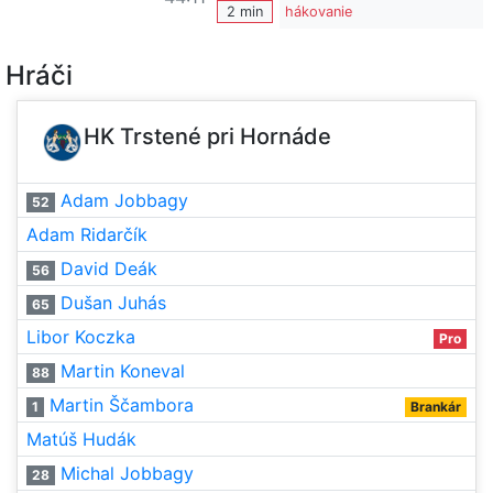
2 min
hákovanie
Hráči
HK Trstené pri Hornáde
Adam Jobbagy
52
Adam Ridarčík
David Deák
56
Dušan Juhás
65
Libor Koczka
Pro
Martin Koneval
88
Martin Ščambora
1
Brankár
Matúš Hudák
Michal Jobbagy
28