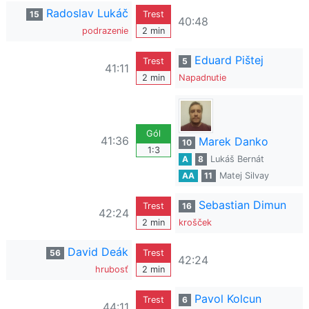
Radoslav Lukáč
15
Trest
40:48
podrazenie
2 min
Eduard Pištej
Trest
5
41:11
2 min
Napadnutie
Gól
41:36
Marek Danko
10
1:3
A
8
Lukáš Bernát
AA
11
Matej Silvay
Sebastian Dimun
Trest
16
42:24
2 min
krošček
David Deák
56
Trest
42:24
hrubosť
2 min
Pavol Kolcun
Trest
6
44:11