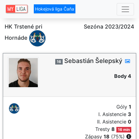
Hokejová liga Čaňa
HK Trstené pri
Sezóna 2023/2024
Hornáde
Sebastián Šelepský
16
Body 4
Góly
1
I. Asistencie
3
II. Asistencie
0
Tresty
8
16 min
Zápasy
18
(75%)