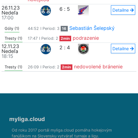
26.11.23
6
:
5
Detailne
Nedeľa
17:00
Sebastián Šelepský
Góly (1)
44:52
I Period: 3
16
podrazenie
Tresty (1)
17:47
I Period: 2
2min
12.11.23
2
:
4
Detailne
Nedeľa
18:15
nedovolené bránenie
Tresty (1)
26:09
I Period: 2
2min
myliga.cloud
Od roku 2017 portál myliga.cloud pomáha hokejovým
fanúšikom na Slovensku vytvárať turnaje a ligy.