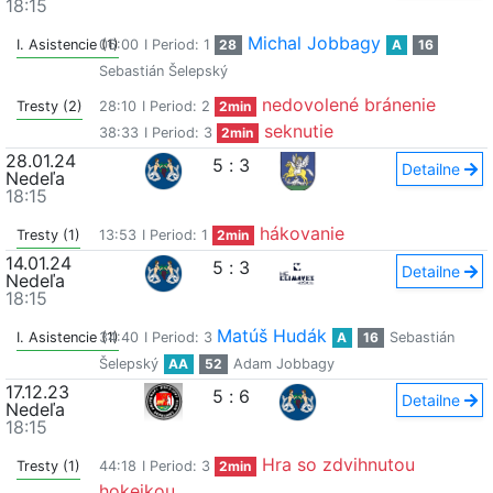
18:15
Michal Jobbagy
I. Asistencie (1)
06:00
I Period: 1
28
A
16
Sebastián Šelepský
nedovolené bránenie
Tresty (2)
28:10
I Period: 2
2min
seknutie
38:33
I Period: 3
2min
28.01.24
5
:
3
Detailne
Nedeľa
18:15
hákovanie
Tresty (1)
13:53
I Period: 1
2min
14.01.24
5
:
3
Detailne
Nedeľa
18:15
Matúš Hudák
I. Asistencie (1)
34:40
I Period: 3
A
16
Sebastián
Šelepský
AA
52
Adam Jobbagy
17.12.23
5
:
6
Detailne
Nedeľa
18:15
Hra so zdvihnutou
Tresty (1)
44:18
I Period: 3
2min
hokejkou