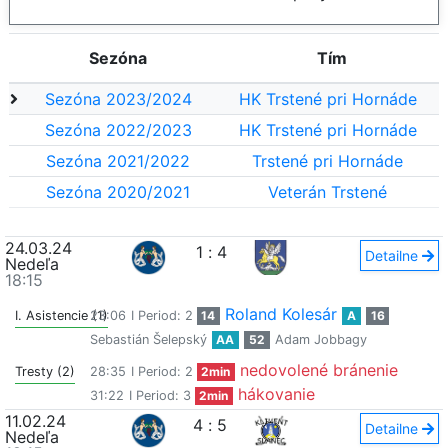
Sezóna
Tím
Sezóna 2023/2024
HK Trstené pri Hornáde
Sezóna 2022/2023
HK Trstené pri Hornáde
Sezóna 2021/2022
Trstené pri Hornáde
Sezóna 2020/2021
Veterán Trstené
24.03.24
1
:
4
Detailne
Nedeľa
18:15
Roland Kolesár
I. Asistencie (1)
23:06
I Period: 2
14
A
16
Sebastián Šelepský
AA
52
Adam Jobbagy
nedovolené bránenie
Tresty (2)
28:35
I Period: 2
2min
hákovanie
31:22
I Period: 3
2min
11.02.24
4
:
5
Detailne
Nedeľa