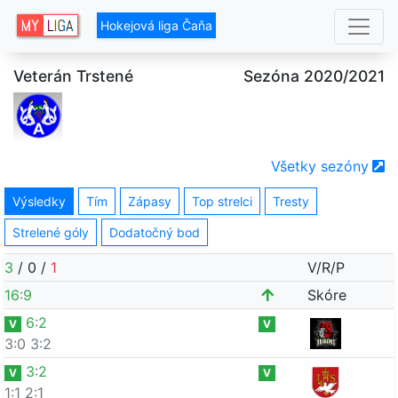
Hokejová liga Čaňa
Veterán Trstené
Sezóna 2020/2021
Všetky sezóny
Výsledky
Tím
Zápasy
Top strelci
Tresty
Strelené góly
Dodatočný bod
3
/
0
/
1
V/R/P
16
:
9
Skóre
6
:
2
V
V
3:0
3:2
3
:
2
V
V
1:1
2:1