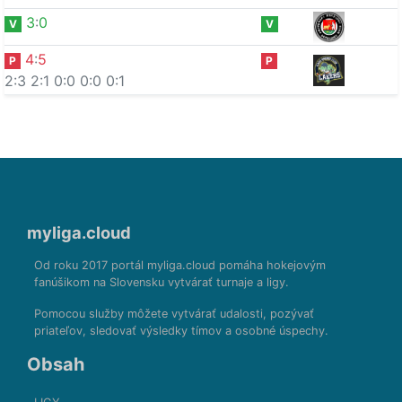
3
:
0
V
V
4
:
5
P
P
2:3
2:1
0:0
0:0
0:1
myliga.cloud
Od roku 2017 portál myliga.cloud pomáha hokejovým
fanúšikom na Slovensku vytvárať turnaje a ligy.
Pomocou služby môžete vytvárať udalosti, pozývať
priateľov, sledovať výsledky tímov a osobné úspechy.
Obsah