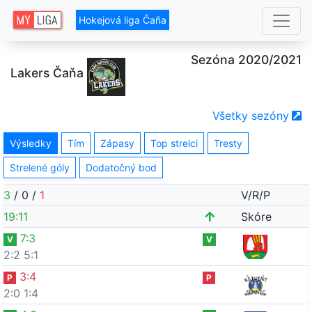
Hokejová liga Čaňa
Sezóna 2020/2021
Lakers Čaňa
Všetky sezóny
Výsledky
Tím
Zápasy
Top strelci
Tresty
Strelené góly
Dodatočný bod
3
/
0
/
1
V/R/P
19
:
11
Skóre
7
:
3
V
V
2:2
5:1
3
:
4
P
P
2:0
1:4