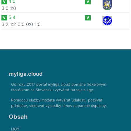
4
:
0
V
V
3:0
1:0
5
:
4
V
V
3:2
1:2
0:0
0:0
1:0
myliga.cloud
Od roku 2017 portál myliga.cloud pomáha hokejovým
fanúšikom na Slovensku vytvárať turnaje a ligy.
Pomocou služby môžete vytvárať udalosti, pozývať
priateľov, sledovať výsledky tímov a osobné úspechy.
Obsah
LIGY