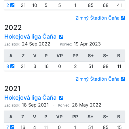
2
21
10
5
5
1
85
68
41
Zimný Štadión Čaňa
2022
Hokejová liga Čaňa
24 Sep 2022
-
19 Apr 2023
Začiatok:
Koniec:
#
Z
V
P
VP
PP
S+
S-
B
8
21
3
16
0
2
51
98
11
Zimný Štadión Čaňa
2021
Hokejová liga Čaňa
18 Sep 2021
-
28 May 2022
Začiatok:
Koniec:
#
Z
V
P
VP
PP
S+
S-
B
7
16
4
11
0
1
51
85
15