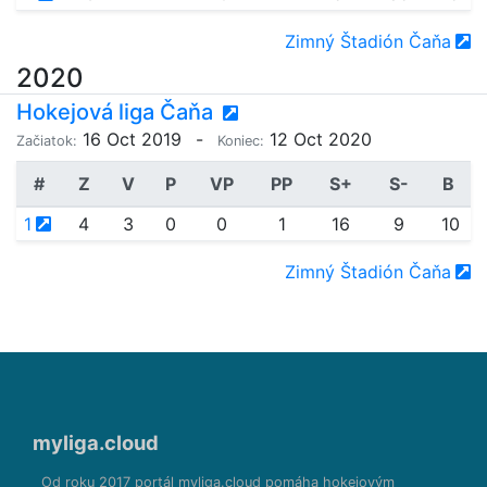
Zimný Štadión Čaňa
2020
Hokejová liga Čaňa
16 Oct 2019
-
12 Oct 2020
Začiatok:
Koniec:
#
Z
V
P
VP
PP
S+
S-
B
1
4
3
0
0
1
16
9
10
Zimný Štadión Čaňa
myliga.cloud
Od roku 2017 portál myliga.cloud pomáha hokejovým