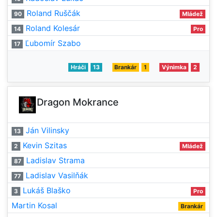
Roland Ruščák
90
Mládež
Roland Kolesár
14
Pro
Ľubomír Szabo
17
Hráči
13
Brankár
1
Výnimka
2
Dragon Mokrance
Ján Vilinsky
13
Kevin Szitas
2
Mládež
Ladislav Strama
87
Ladislav Vasilňák
77
Lukáš Blaško
3
Pro
Martin Kosal
Brankár