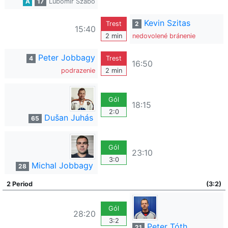
A
17
Ľubomír Szabo
Kevin Szitas
Trest
2
15:40
2 min
nedovolené bránenie
Peter Jobbagy
4
Trest
16:50
podrazenie
2 min
Gól
18:15
2:0
Dušan Juhás
65
Gól
23:10
3:0
Michal Jobbagy
28
2 Period
(3:2)
Gól
28:20
3:2
Peter Tóth
21