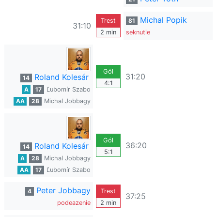
Michal Popik
Trest
81
31:10
2 min
seknutie
Gól
31:20
Roland Kolesár
14
4:1
A
17
Ľubomír Szabo
AA
28
Michal Jobbagy
Gól
36:20
Roland Kolesár
14
5:1
A
28
Michal Jobbagy
AA
17
Ľubomír Szabo
Peter Jobbagy
4
Trest
37:25
podeazenie
2 min