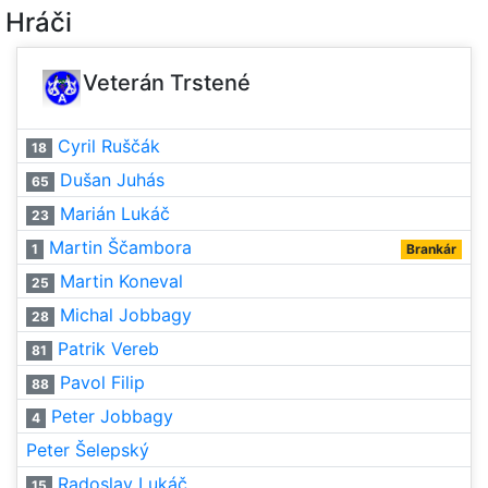
Hráči
Veterán Trstené
Cyril Ruščák
18
Dušan Juhás
65
Marián Lukáč
23
Martin Ščambora
1
Brankár
Martin Koneval
25
Michal Jobbagy
28
Patrik Vereb
81
Pavol Filip
88
Peter Jobbagy
4
Peter Šelepský
Radoslav Lukáč
15