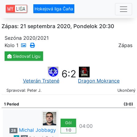
Hokejová liga Čaňa
Zápas: 21 septembra 2020, Pondelok 20:30
Sezóna 2020/2021
Kolo
1
Zápas
Sledovať
Ligu
6
:
2
Veterán Trstené
Dragon Mokrance
Spravoval: Peter J.
Ukončený
1 Period
(3:0)
Gól
04:00
Michal Jobbagy
1:0
28