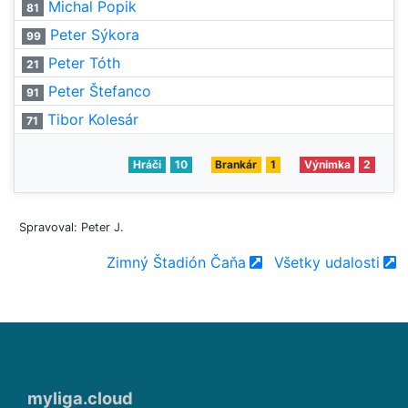
Michal Popik
81
Peter Sýkora
99
Peter Tóth
21
Peter Štefanco
91
Tibor Kolesár
71
Hráči
10
Brankár
1
Výnimka
2
Spravoval: Peter J.
Zimný Štadión Čaňa
Všetky udalosti
myliga.cloud