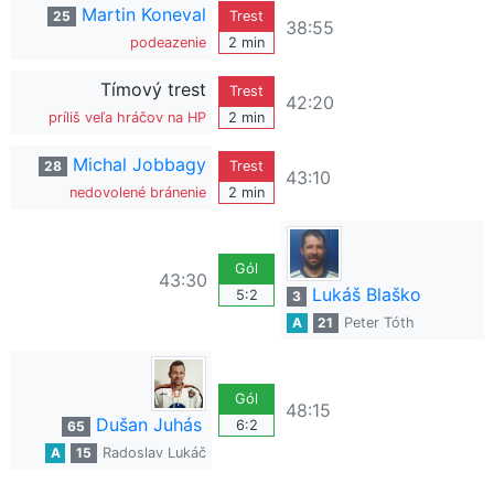
Martin Koneval
25
Trest
38:55
podeazenie
2 min
Tímový trest
Trest
42:20
príliš veľa hráčov na HP
2 min
Michal Jobbagy
28
Trest
43:10
nedovolené bránenie
2 min
Gól
43:30
Lukáš Blaško
5:2
3
A
21
Peter Tóth
Gól
48:15
Dušan Juhás
6:2
65
A
15
Radoslav Lukáč