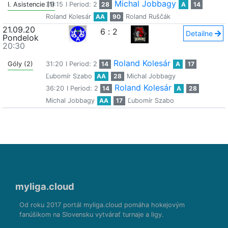
Michal Jobbagy
I. Asistencie (1)
39:15
I Period: 2
28
A
14
Roland Kolesár
AA
90
Roland Ruščák
21.09.20
6
:
2
Detailne
Pondelok
20:30
Roland Kolesár
Góly (2)
31:20
I Period: 2
14
A
17
Ľubomír Szabo
AA
28
Michal Jobbagy
Roland Kolesár
36:20
I Period: 2
14
A
28
Michal Jobbagy
AA
17
Ľubomír Szabo
myliga.cloud
Od roku 2017 portál myliga.cloud pomáha hokejovým
fanúšikom na Slovensku vytvárať turnaje a ligy.