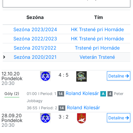
Sezóna
Tím
Sezóna 2023/2024
HK Trstené pri Hornáde
Sezóna 2022/2023
HK Trstené pri Hornáde
Sezóna 2021/2022
Trstené pri Hornáde
Sezóna 2020/2021
Veterán Trstené
12.10.20
4
:
5
Detailne
Pondelok
20:30
Roland Kolesár
Góly (2)
01:00
I Period: 1
14
A
4
Peter
Jobbagy
Roland Kolesár
36:55
I Period: 2
14
28.09.20
3
:
2
Detailne
Pondelok
20:30