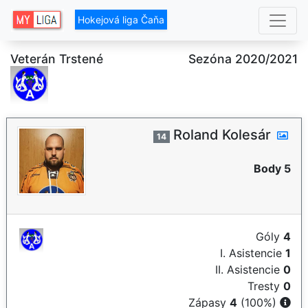
Hokejová liga Čaňa
Veterán Trstené
Sezóna 2020/2021
Roland Kolesár
14
Body 5
Góly
4
I. Asistencie
1
II. Asistencie
0
Tresty
0
Zápasy
4
(100%)