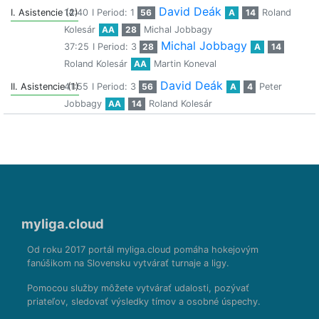
David Deák
I. Asistencie (2)
14:40
I Period: 1
56
A
14
Roland
Kolesár
AA
28
Michal Jobbagy
Michal Jobbagy
37:25
I Period: 3
28
A
14
Roland Kolesár
AA
Martin Koneval
David Deák
II. Asistencie (1)
41:55
I Period: 3
56
A
4
Peter
Jobbagy
AA
14
Roland Kolesár
myliga.cloud
Od roku 2017 portál myliga.cloud pomáha hokejovým
fanúšikom na Slovensku vytvárať turnaje a ligy.
Pomocou služby môžete vytvárať udalosti, pozývať
priateľov, sledovať výsledky tímov a osobné úspechy.