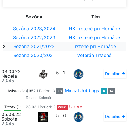
Sezóna
Tím
Sezóna 2023/2024
HK Trstené pri Hornáde
Sezóna 2022/2023
HK Trstené pri Hornáde
Sezóna 2021/2022
Trstené pri Hornáde
Sezóna 2020/2021
Veterán Trstené
03.04.22
5
:
1
Detailne
Nedeľa
20:45
Michal Jobbagy
I. Asistencie (1)
41:52
I Period: 3
28
A
14
Roland Kolesár
Udery
Tresty (1)
28:03
I Period: 2
2min
05.03.22
5
:
6
Detailne
Sobota
20:45