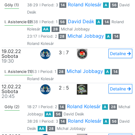
Roland Kolesár
Góly (1)
38:29
I Period: 3
14
A
56
David
Deák
David Deák
I. Asistencie (2)
09:38
I Period: 1
56
A
14
Roland
Kolesár
AA
28
Michal Jobbagy
Michal Jobbagy
23:17
I Period: 2
28
A
14
Roland Kolesár
19.02.22
3
:
7
Detailne
Sobota
19:30
Michal Jobbagy
I. Asistencie (1)
11:53
I Period: 1
28
A
14
Roland Kolesár
12.02.22
2
:
5
Detailne
Sobota
20:45
Roland Kolesár
Góly (2)
18:27
I Period: 2
14
A
28
Michal
Jobbagy
AA
56
David Deák
Roland Kolesár
38:26
I Period: 3
14
A
56
David
Deák
AA
28
Michal Jobbagy