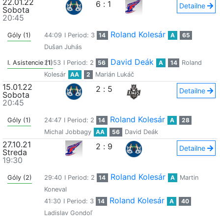
22.01.22
6
:
1
Detailne
Sobota
20:45
Roland Kolesár
Góly (1)
44:09
I Period: 3
14
A
65
Dušan Juhás
David Deák
I. Asistencie (1)
21:53
I Period: 2
56
A
14
Roland
Kolesár
AA
2
Marián Lukáč
15.01.22
2
:
5
Detailne
Sobota
20:45
Roland Kolesár
Góly (1)
24:47
I Period: 2
14
A
28
Michal Jobbagy
AA
56
David Deák
27.10.21
2
:
9
Detailne
Streda
19:30
Roland Kolesár
Góly (2)
29:40
I Period: 2
14
A
Martin
Koneval
Roland Kolesár
41:30
I Period: 3
14
A
40
Ladislav Gondoľ