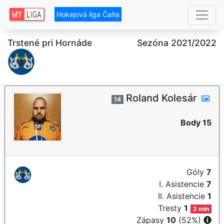
Hokejová liga Čaňa
Trstené pri Hornáde
Sezóna 2021/2022
Roland Kolesár
14
Body 15
Góly
7
I. Asistencie
7
II. Asistencie
1
Tresty
1
2 min
Zápasy
10
(52%)