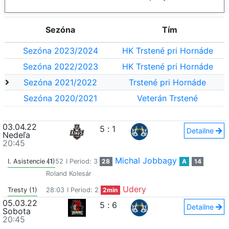
Sezóna
Tím
Sezóna 2023/2024
HK Trstené pri Hornáde
Sezóna 2022/2023
HK Trstené pri Hornáde
Sezóna 2021/2022
Trstené pri Hornáde
Sezóna 2020/2021
Veterán Trstené
03.04.22
5
:
1
Detailne
Nedeľa
20:45
Michal Jobbagy
I. Asistencie (1)
41:52
I Period: 3
28
A
14
Roland Kolesár
Udery
Tresty (1)
28:03
I Period: 2
2min
05.03.22
5
:
6
Detailne
Sobota
20:45