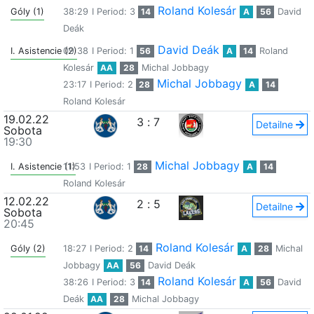
Roland Kolesár
Góly (1)
38:29
I Period: 3
14
A
56
David
Deák
David Deák
I. Asistencie (2)
09:38
I Period: 1
56
A
14
Roland
Kolesár
AA
28
Michal Jobbagy
Michal Jobbagy
23:17
I Period: 2
28
A
14
Roland Kolesár
19.02.22
3
:
7
Detailne
Sobota
19:30
Michal Jobbagy
I. Asistencie (1)
11:53
I Period: 1
28
A
14
Roland Kolesár
12.02.22
2
:
5
Detailne
Sobota
20:45
Roland Kolesár
Góly (2)
18:27
I Period: 2
14
A
28
Michal
Jobbagy
AA
56
David Deák
Roland Kolesár
38:26
I Period: 3
14
A
56
David
Deák
AA
28
Michal Jobbagy