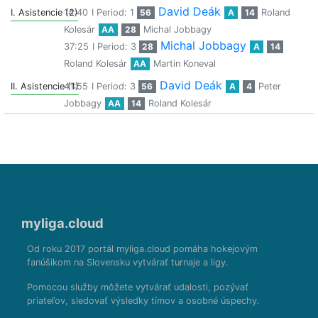
David Deák
I. Asistencie (2)
14:40
I Period: 1
56
A
14
Roland
Kolesár
AA
28
Michal Jobbagy
Michal Jobbagy
37:25
I Period: 3
28
A
14
Roland Kolesár
AA
Martin Koneval
David Deák
II. Asistencie (1)
41:55
I Period: 3
56
A
4
Peter
Jobbagy
AA
14
Roland Kolesár
myliga.cloud
Od roku 2017 portál myliga.cloud pomáha hokejovým
fanúšikom na Slovensku vytvárať turnaje a ligy.
Pomocou služby môžete vytvárať udalosti, pozývať
priateľov, sledovať výsledky tímov a osobné úspechy.