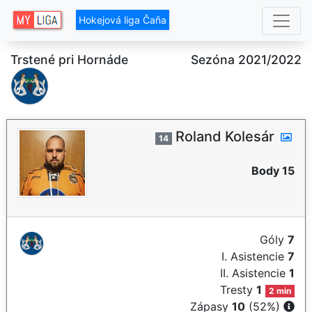
Hokejová liga Čaňa
Trstené pri Hornáde
Sezóna 2021/2022
Roland Kolesár
14
Body 15
Góly
7
I. Asistencie
7
II. Asistencie
1
Tresty
1
2 min
Zápasy
10
(52%)