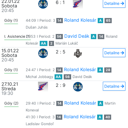
22.01.22
6
:
1
Detailne
Sobota
20:45
Roland Kolesár
Góly (1)
44:09
I Period: 3
14
A
65
Dušan Juhás
David Deák
I. Asistencie (1)
21:53
I Period: 2
56
A
14
Roland
Kolesár
AA
2
Marián Lukáč
15.01.22
2
:
5
Detailne
Sobota
20:45
Roland Kolesár
Góly (1)
24:47
I Period: 2
14
A
28
Michal Jobbagy
AA
56
David Deák
27.10.21
2
:
9
Detailne
Streda
19:30
Roland Kolesár
Góly (2)
29:40
I Period: 2
14
A
Martin
Koneval
Roland Kolesár
41:30
I Period: 3
14
A
40
Ladislav Gondoľ