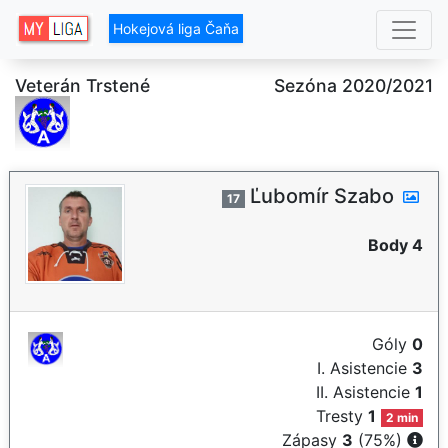
Hokejová liga Čaňa
Veterán Trstené
Sezóna 2020/2021
Ľubomír Szabo
17
Body 4
Góly
0
I. Asistencie
3
II. Asistencie
1
Tresty
1
2 min
Zápasy
3
(75%)