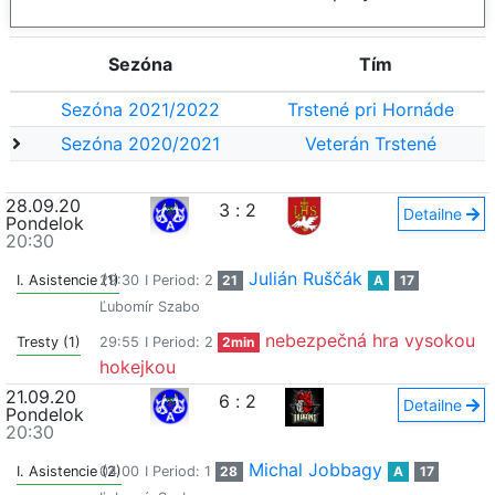
Sezóna
Tím
Sezóna 2021/2022
Trstené pri Hornáde
Sezóna 2020/2021
Veterán Trstené
28.09.20
3
:
2
Detailne
Pondelok
20:30
Julián Ruščák
I. Asistencie (1)
29:30
I Period: 2
21
A
17
Ľubomír Szabo
nebezpečná hra vysokou
Tresty (1)
29:55
I Period: 2
2min
hokejkou
21.09.20
6
:
2
Detailne
Pondelok
20:30
Michal Jobbagy
I. Asistencie (2)
04:00
I Period: 1
28
A
17