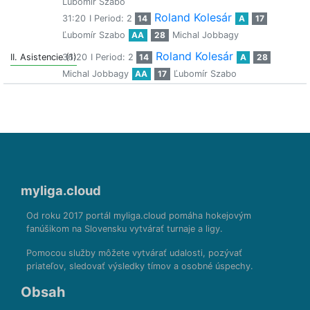
Ľubomír Szabo
Roland Kolesár
31:20
I Period: 2
14
A
17
Ľubomír Szabo
AA
28
Michal Jobbagy
Roland Kolesár
II. Asistencie (1)
36:20
I Period: 2
14
A
28
Michal Jobbagy
AA
17
Ľubomír Szabo
myliga.cloud
Od roku 2017 portál myliga.cloud pomáha hokejovým
fanúšikom na Slovensku vytvárať turnaje a ligy.
Pomocou služby môžete vytvárať udalosti, pozývať
priateľov, sledovať výsledky tímov a osobné úspechy.
Obsah