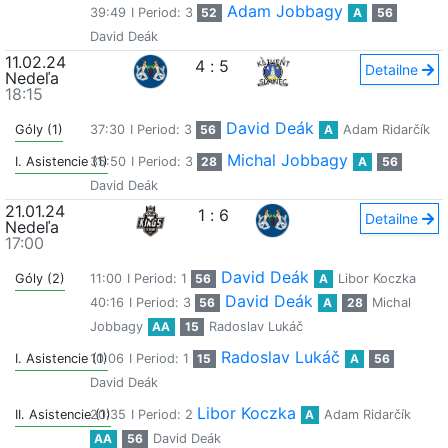
Adam Jobbagy
39:49
I Period: 3
52
A
56
David Deák
11.02.24
4
:
5
Detailne
Nedeľa
18:15
David Deák
Góly (1)
37:30
I Period: 3
56
A
Adam Ridarčík
Michal Jobbagy
I. Asistencie (1)
35:50
I Period: 3
28
A
56
David Deák
21.01.24
1
:
6
Detailne
Nedeľa
17:00
David Deák
Góly (2)
11:00
I Period: 1
56
A
Libor Koczka
David Deák
40:16
I Period: 3
56
A
28
Michal
Jobbagy
AA
15
Radoslav Lukáč
Radoslav Lukáč
I. Asistencie (1)
10:06
I Period: 1
15
A
56
David Deák
Libor Koczka
II. Asistencie (1)
20:35
I Period: 2
A
Adam Ridarčík
AA
56
David Deák