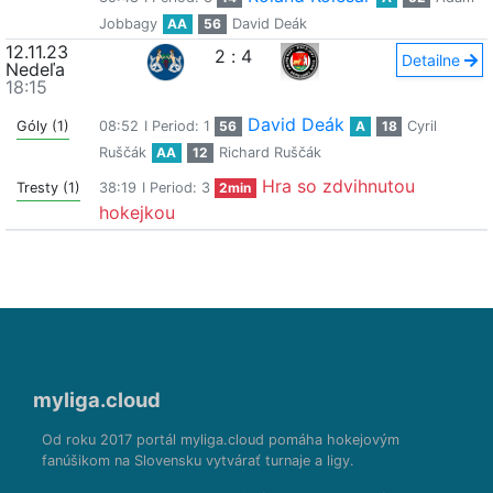
Jobbagy
AA
56
David Deák
12.11.23
2
:
4
Detailne
Nedeľa
18:15
David Deák
Góly (1)
08:52
I Period: 1
56
A
18
Cyril
Ruščák
AA
12
Richard Ruščák
Hra so zdvihnutou
Tresty (1)
38:19
I Period: 3
2min
hokejkou
myliga.cloud
Od roku 2017 portál myliga.cloud pomáha hokejovým
fanúšikom na Slovensku vytvárať turnaje a ligy.