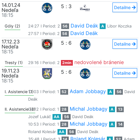
14.01.24
5
:
3
Detailne
Nedeľa
18:15
David Deák
Góly (2)
24:27
I Period: 2
56
A
Libor Koczka
David Deák
27:57
I Period: 2
56
17.12.23
5
:
6
Detailne
Nedeľa
18:15
nedovolené bránenie
Tresty (1)
29:16
I Period: 2
2min
19.11.23
5
:
6
Detailne
Nedeľa
18:15
Adam Jobbagy
I. Asistencie (1)
12:03
I Period: 1
52
A
56
David
Deák
Michal Jobbagy
II. Asistencie (3)
04:12
I Period: 1
28
A
13
Jozef Lukáč
AA
56
David Deák
Michal Jobbagy
10:53
I Period: 1
28
A
14
Roland Kolesár
AA
56
David Deák
Roland Kolesár
35:48
I Period: 3
14
A
52
Adam