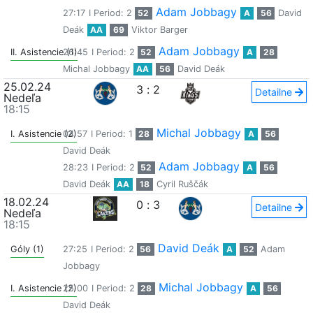
Adam Jobbagy
27:17
I Period: 2
52
A
56
David
Deák
AA
69
Viktor Barger
Adam Jobbagy
II. Asistencie (1)
26:45
I Period: 2
52
A
28
Michal Jobbagy
AA
56
David Deák
25.02.24
3
:
2
Detailne
Nedeľa
18:15
Michal Jobbagy
I. Asistencie (2)
04:57
I Period: 1
28
A
56
David Deák
Adam Jobbagy
28:23
I Period: 2
52
A
56
David Deák
AA
18
Cyril Ruščák
18.02.24
0
:
3
Detailne
Nedeľa
18:15
David Deák
Góly (1)
27:25
I Period: 2
56
A
52
Adam
Jobbagy
Michal Jobbagy
I. Asistencie (2)
25:00
I Period: 2
28
A
56
David Deák