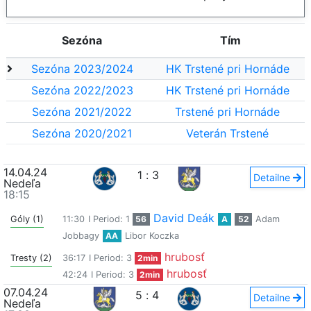
Sezóna
Tím
Sezóna 2023/2024
HK Trstené pri Hornáde
Sezóna 2022/2023
HK Trstené pri Hornáde
Sezóna 2021/2022
Trstené pri Hornáde
Sezóna 2020/2021
Veterán Trstené
14.04.24
1
:
3
Detailne
Nedeľa
18:15
David Deák
Góly (1)
11:30
I Period: 1
56
A
52
Adam
Jobbagy
AA
Libor Koczka
hrubosť
Tresty (2)
36:17
I Period: 3
2min
hrubosť
42:24
I Period: 3
2min
07.04.24
5
:
4
Detailne
Nedeľa