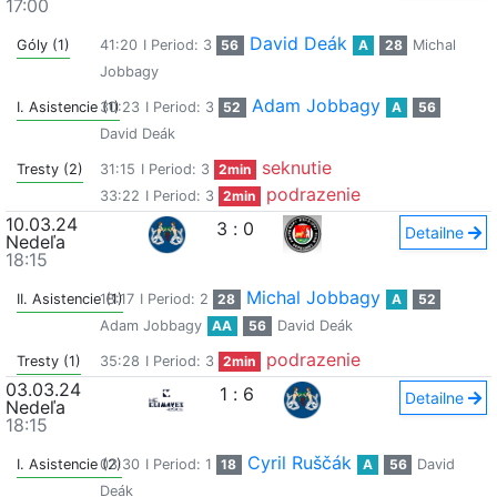
17:00
David Deák
Góly (1)
41:20
I Period: 3
56
A
28
Michal
Jobbagy
Adam Jobbagy
I. Asistencie (1)
30:23
I Period: 3
52
A
56
David Deák
seknutie
Tresty (2)
31:15
I Period: 3
2min
podrazenie
33:22
I Period: 3
2min
10.03.24
3
:
0
Detailne
Nedeľa
18:15
Michal Jobbagy
II. Asistencie (1)
18:17
I Period: 2
28
A
52
Adam Jobbagy
AA
56
David Deák
podrazenie
Tresty (1)
35:28
I Period: 3
2min
03.03.24
1
:
6
Detailne
Nedeľa
18:15
Cyril Ruščák
I. Asistencie (2)
03:30
I Period: 1
18
A
56
David
Deák