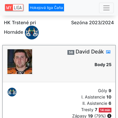
Hokejová liga Čaňa
HK Trstené pri
Sezóna 2023/2024
Hornáde
David Deák
56
Body 25
Góly
9
I. Asistencie
10
II. Asistencie
6
Tresty
7
14 min
Zápasy
19
(79%)