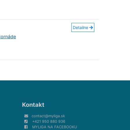
Detailne
Hornáde
Kontakt
contact@myliga.sk
+421 950 880 936
MYLIGA NA FACEBOOKU