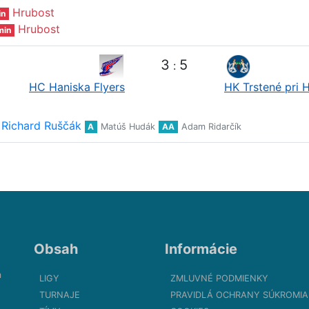
Hrubost
in
Hrubost
min
3
5
:
HC Haniska Flyers
HK Trstené pri 
Richard Ruščák
A
Matúš Hudák
AA
Adam Ridarčík
Obsah
Informácie
m
LIGY
ZMLUVNÉ PODMIENKY
TURNAJE
PRAVIDLÁ OCHRANY SÚKROMIA