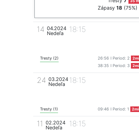
Tresty
7
35 m
Zápasy
18
(75%)
14
18:15
04.2024
Nedeľa
Tresty (2)
26:56
I Period: 2
2m
38:35
I Period: 3
2m
24
18:15
03.2024
Nedeľa
Tresty (1)
09:46
I Period: 1
2mi
11
18:15
02.2024
Nedeľa