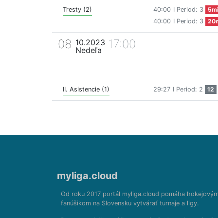
Tresty (2)
40:00
I Period: 3
5m
40:00
I Period: 3
20
08
17:00
10.2023
Nedeľa
II. Asistencie (1)
29:27
I Period: 2
12
myliga.cloud
Od roku 2017 portál myliga.cloud pomáha hokejový
fanúšikom na Slovensku vytvárať turnaje a ligy.