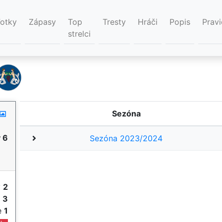
Fotky
Zápasy
Top
Tresty
Hráči
Popis
Pravi
strelci
Sezóna
 6
Sezóna 2023/2024
y
2
e
3
ie
1