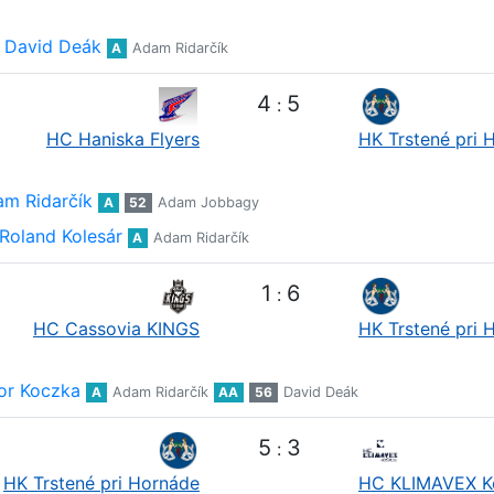
David Deák
A
Adam Ridarčík
4
5
:
HC Haniska Flyers
HK Trstené pri 
m Ridarčík
A
52
Adam Jobbagy
Roland Kolesár
A
Adam Ridarčík
1
6
:
HC Cassovia KINGS
HK Trstené pri 
or Koczka
A
Adam Ridarčík
AA
56
David Deák
5
3
:
HK Trstené pri Hornáde
HC KLIMAVEX K