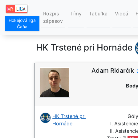
Rozpis
Tímy
Tabuľka
Videá
Hokejová liga
zápasov
Čaňa
HK Trstené pri Hornáde
Adam Ridarčík
Body
HK Trstené pri
Gól
Hornáde
I. Asistenci
II. Asistenc