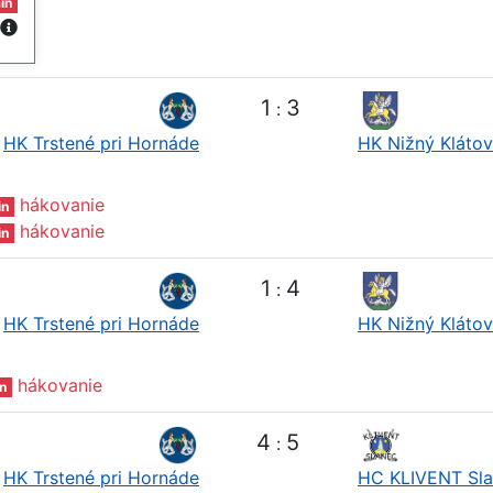
in
1
3
:
HK Trstené pri Hornáde
HK Nižný Klátov
hákovanie
in
hákovanie
in
1
4
:
HK Trstené pri Hornáde
HK Nižný Klátov
hákovanie
n
4
5
:
HK Trstené pri Hornáde
HC KLIVENT Sl