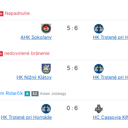
Napadnutie
n
5
6
:
AHK Sokoľany
HK Trstené pri 
nedovolené bránenie
n
5
6
:
HK Nižný Klátov
HK Trstené pri 
m Ridarčík
A
52
Adam Jobbagy
0
6
:
HK Trstené pri Hornáde
HC Cassovia K