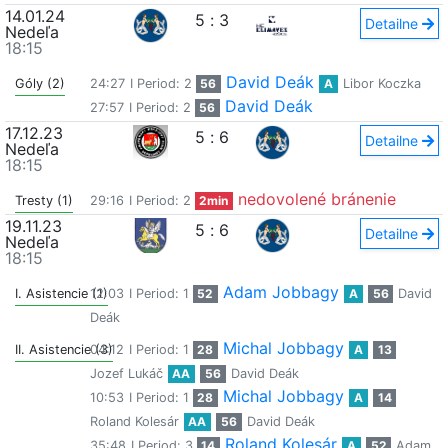
14.01.24
5
:
3
Detailne
Nedeľa
18:15
David Deák
Góly (2)
24:27
I Period: 2
56
A
Libor Koczka
David Deák
27:57
I Period: 2
56
17.12.23
5
:
6
Detailne
Nedeľa
18:15
nedovolené bránenie
Tresty (1)
29:16
I Period: 2
2min
19.11.23
5
:
6
Detailne
Nedeľa
18:15
Adam Jobbagy
I. Asistencie (1)
12:03
I Period: 1
52
A
56
David
Deák
Michal Jobbagy
II. Asistencie (3)
04:12
I Period: 1
28
A
13
Jozef Lukáč
AA
56
David Deák
Michal Jobbagy
10:53
I Period: 1
28
A
14
Roland Kolesár
AA
56
David Deák
Roland Kolesár
35:48
I Period: 3
14
A
52
Adam