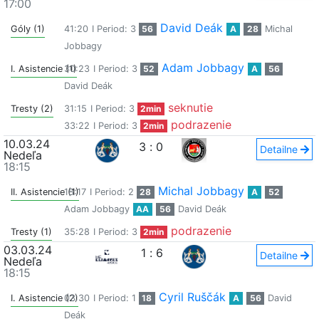
17:00
David Deák
Góly (1)
41:20
I Period: 3
56
A
28
Michal
Jobbagy
Adam Jobbagy
I. Asistencie (1)
30:23
I Period: 3
52
A
56
David Deák
seknutie
Tresty (2)
31:15
I Period: 3
2min
podrazenie
33:22
I Period: 3
2min
10.03.24
3
:
0
Detailne
Nedeľa
18:15
Michal Jobbagy
II. Asistencie (1)
18:17
I Period: 2
28
A
52
Adam Jobbagy
AA
56
David Deák
podrazenie
Tresty (1)
35:28
I Period: 3
2min
03.03.24
1
:
6
Detailne
Nedeľa
18:15
Cyril Ruščák
I. Asistencie (2)
03:30
I Period: 1
18
A
56
David
Deák