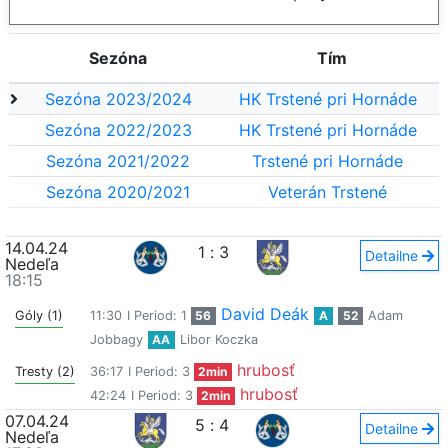
Sezóna
Tím
Sezóna 2023/2024
HK Trstené pri Hornáde
Sezóna 2022/2023
HK Trstené pri Hornáde
Sezóna 2021/2022
Trstené pri Hornáde
Sezóna 2020/2021
Veterán Trstené
14.04.24
1
:
3
Detailne
Nedeľa
18:15
David Deák
Góly (1)
11:30
I Period: 1
56
A
52
Adam
Jobbagy
AA
Libor Koczka
hrubosť
Tresty (2)
36:17
I Period: 3
2min
hrubosť
42:24
I Period: 3
2min
07.04.24
5
:
4
Detailne
Nedeľa