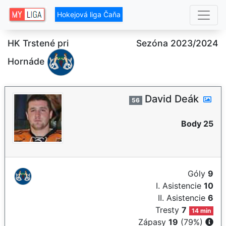
Hokejová liga Čaňa
HK Trstené pri
Sezóna 2023/2024
Hornáde
David Deák
56
Body 25
Góly
9
I. Asistencie
10
II. Asistencie
6
Tresty
7
14 min
Zápasy
19
(79%)