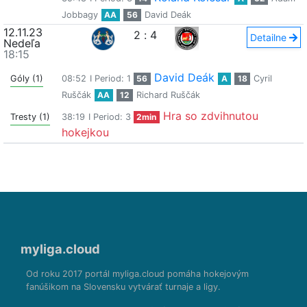
Jobbagy
AA
56
David Deák
12.11.23
2
:
4
Detailne
Nedeľa
18:15
David Deák
Góly (1)
08:52
I Period: 1
56
A
18
Cyril
Ruščák
AA
12
Richard Ruščák
Hra so zdvihnutou
Tresty (1)
38:19
I Period: 3
2min
hokejkou
myliga.cloud
Od roku 2017 portál myliga.cloud pomáha hokejovým
fanúšikom na Slovensku vytvárať turnaje a ligy.