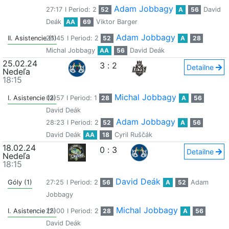
Adam Jobbagy
27:17
I Period: 2
52
A
56
David
Deák
AA
69
Viktor Barger
Adam Jobbagy
II. Asistencie (1)
26:45
I Period: 2
52
A
28
Michal Jobbagy
AA
56
David Deák
25.02.24
3
:
2
Detailne
Nedeľa
18:15
Michal Jobbagy
I. Asistencie (2)
04:57
I Period: 1
28
A
56
David Deák
Adam Jobbagy
28:23
I Period: 2
52
A
56
David Deák
AA
18
Cyril Ruščák
18.02.24
0
:
3
Detailne
Nedeľa
18:15
David Deák
Góly (1)
27:25
I Period: 2
56
A
52
Adam
Jobbagy
Michal Jobbagy
I. Asistencie (2)
25:00
I Period: 2
28
A
56
David Deák