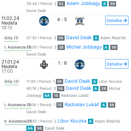
Adam Jobbagy
39:49
I Period: 3
52
A
56
David Deák
11.02.24
4
:
5
Detailne
Nedeľa
18:15
David Deák
Góly (1)
37:30
I Period: 3
56
A
Adam Ridarčík
Michal Jobbagy
I. Asistencie (1)
35:50
I Period: 3
28
A
56
David Deák
21.01.24
1
:
6
Detailne
Nedeľa
17:00
David Deák
Góly (2)
11:00
I Period: 1
56
A
Libor Koczka
David Deák
40:16
I Period: 3
56
A
28
Michal
Jobbagy
AA
15
Radoslav Lukáč
Radoslav Lukáč
I. Asistencie (1)
10:06
I Period: 1
15
A
56
David Deák
Libor Koczka
II. Asistencie (1)
20:35
I Period: 2
A
Adam Ridarčík
AA
56
David Deák