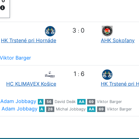
y
0
3
0
:
HK Trstené pri Hornáde
AHK Sokoľany
Viktor Barger
1
6
:
HC KLIMAVEX Košice
HK Trstené pri 
Adam Jobbagy
A
56
David Deák
AA
69
Viktor Barger
Adam Jobbagy
A
28
Michal Jobbagy
AA
69
Viktor Barger