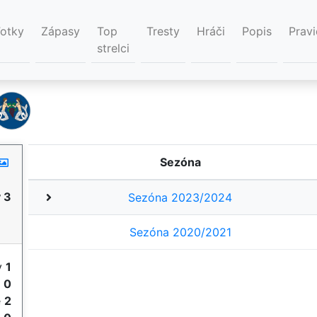
Fotky
Zápasy
Top
Tresty
Hráči
Popis
Pravi
strelci
Sezóna
 3
Sezóna 2023/2024
Sezóna 2020/2021
y
1
e
0
e
2