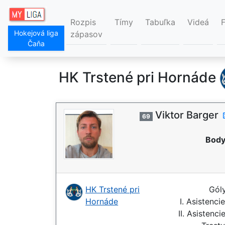
Rozpis
Tímy
Tabuľka
Videá
Hokejová liga
zápasov
Čaňa
HK Trstené pri Hornáde
Viktor Barger
69
Body
HK Trstené pri
Gól
Hornáde
I. Asistenci
II. Asistenci