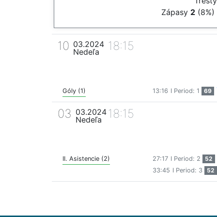
Trest
Zápasy
2
(8%)
10
18:15
03.2024
Nedeľa
Góly (1)
13:16
I Period: 1
69
03
18:15
03.2024
Nedeľa
II. Asistencie (2)
27:17
I Period: 2
52
33:45
I Period: 3
52