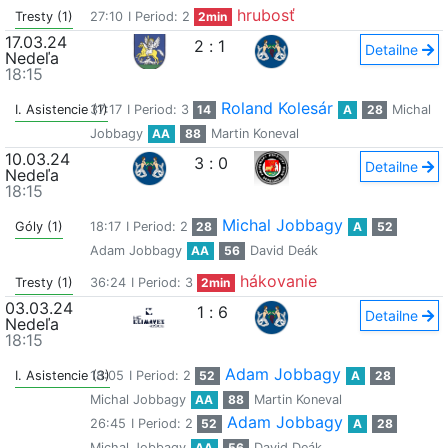
hrubosť
Tresty (1)
27:10
I Period: 2
2min
17.03.24
2
:
1
Detailne
Nedeľa
18:15
Roland Kolesár
I. Asistencie (1)
37:17
I Period: 3
14
A
28
Michal
Jobbagy
AA
88
Martin Koneval
10.03.24
3
:
0
Detailne
Nedeľa
18:15
Michal Jobbagy
Góly (1)
18:17
I Period: 2
28
A
52
Adam Jobbagy
AA
56
David Deák
hákovanie
Tresty (1)
36:24
I Period: 3
2min
03.03.24
1
:
6
Detailne
Nedeľa
18:15
Adam Jobbagy
I. Asistencie (3)
18:05
I Period: 2
52
A
28
Michal Jobbagy
AA
88
Martin Koneval
Adam Jobbagy
26:45
I Period: 2
52
A
28
Michal Jobbagy
AA
56
David Deák