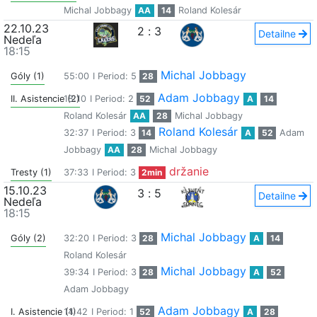
Michal Jobbagy
AA
14
Roland Kolesár
22.10.23
2
:
3
Detailne
Nedeľa
18:15
Michal Jobbagy
Góly (1)
55:00
I Period: 5
28
Adam Jobbagy
II. Asistencie (2)
18:10
I Period: 2
52
A
14
Roland Kolesár
AA
28
Michal Jobbagy
Roland Kolesár
32:37
I Period: 3
14
A
52
Adam
Jobbagy
AA
28
Michal Jobbagy
držanie
Tresty (1)
37:33
I Period: 3
2min
15.10.23
3
:
5
Detailne
Nedeľa
18:15
Michal Jobbagy
Góly (2)
32:20
I Period: 3
28
A
14
Roland Kolesár
Michal Jobbagy
39:34
I Period: 3
28
A
52
Adam Jobbagy
Adam Jobbagy
I. Asistencie (1)
14:42
I Period: 1
52
A
28