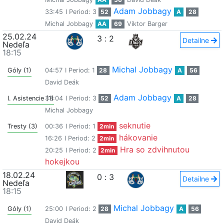
Adam Jobbagy
33:45
I Period: 3
52
A
28
Michal Jobbagy
AA
69
Viktor Barger
25.02.24
3
:
2
Detailne
Nedeľa
18:15
Michal Jobbagy
Góly (1)
04:57
I Period: 1
28
A
56
David Deák
Adam Jobbagy
I. Asistencie (1)
33:04
I Period: 3
52
A
28
Michal Jobbagy
seknutie
Tresty (3)
00:36
I Period: 1
2min
hákovanie
16:26
I Period: 2
2min
Hra so zdvihnutou
20:25
I Period: 2
2min
hokejkou
18.02.24
0
:
3
Detailne
Nedeľa
18:15
Michal Jobbagy
Góly (1)
25:00
I Period: 2
28
A
56
David Deák