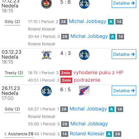
17.12.23
5
:
6
Detailne
Nedeľa
18:15
Michal Jobbagy
Góly (2)
17:10
I Period: 2
28
A
14
Roland Kolesár
Michal Jobbagy
30:44
I Period: 3
28
A
14
Roland Kolesár
03.12.23
4
:
3
Detailne
Nedeľa
18:15
vyhodenie puku z HP
Tresty (2)
18:15
I Period: 2
2min
podrazenie
40:51
I Period: 3
2min
26.11.23
6
:
5
Detailne
Nedeľa
17:00
Michal Jobbagy
Góly (2)
04:27
I Period: 1
28
A
14
Roland Kolesár
Michal Jobbagy
55:00
I Period: 5
28
Roland Kolesár
I. Asistencie (1)
24:46
I Period: 2
14
A
28