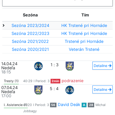
Sezóna
Tím
Sezóna 2023/2024
HK Trstené pri Hornáde
Sezóna 2022/2023
HK Trstené pri Hornáde
Sezóna 2021/2022
Trstené pri Hornáde
Sezóna 2020/2021
Veterán Trstené
14.04.24
1
:
3
Detailne
Nedeľa
18:15
podrazenie
Tresty (1)
40:29
I Period: 3
2min
07.04.24
5
:
4
Detailne
Nedeľa
17:00
David Deák
I. Asistencie (1)
41:20
I Period: 3
56
A
28
Michal
Jobbagy