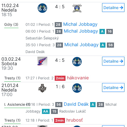
11.02.24
4
:
5
Detailne
Nedeľa
18:15
Michal Jobbagy
Góly (3)
01:02
I Period: 1
28
Michal Jobbagy
06:00
I Period: 1
28
A
16
Sebastián Šelepský
Michal Jobbagy
35:50
I Period: 3
28
A
56
David Deák
03.02.24
4
:
5
Detailne
Sobota
19:30
hákovanie
Tresty (1)
17:27
I Period: 2
2min
21.01.24
1
:
6
Detailne
Nedeľa
17:00
David Deák
I. Asistencie (1)
40:16
I Period: 3
56
A
28
Michal
Jobbagy
AA
15
Radoslav Lukáč
hrubosť
Tresty (1)
12:18
I Period: 1
2min