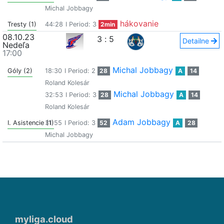
Michal Jobbagy
hákovanie
Tresty (1)
44:28
I Period: 3
2min
08.10.23
3
:
5
Detailne
Nedeľa
17:00
Michal Jobbagy
Góly (2)
18:30
I Period: 2
28
A
14
Roland Kolesár
Michal Jobbagy
32:53
I Period: 3
28
A
14
Roland Kolesár
Adam Jobbagy
I. Asistencie (1)
31:55
I Period: 3
52
A
28
Michal Jobbagy
myliga.cloud