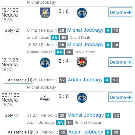
Michal Jobbagy
19.11.23
5
:
6
Detailne
Nedeľa
18:15
Michal Jobbagy
Góly (2)
04:12
I Period: 1
28
A
13
Jozef Lukáč
AA
56
David Deák
Michal Jobbagy
10:53
I Period: 1
28
A
14
Roland Kolesár
AA
56
David Deák
12.11.23
2
:
4
Detailne
Nedeľa
18:15
Adam Jobbagy
I. Asistencie (1)
21:25
I Period: 2
52
A
28
Michal Jobbagy
05.11.23
5
:
6
Detailne
Nedeľa
18:15
Michal Jobbagy
Góly (1)
31:27
I Period: 3
28
A
52
Adam Jobbagy
AA
14
Roland Kolesár
Adam Jobbagy
I. Asistencie (1)
36:38
I Period: 3
52
A
28