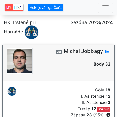
Hokejová liga Čaňa
HK Trstené pri
Sezóna 2023/2024
Hornáde
Michal Jobbagy
28
Body 32
Góly
18
I. Asistencie
12
II. Asistencie
2
Tresty
12
24 min
Zápasy
23
(95%)