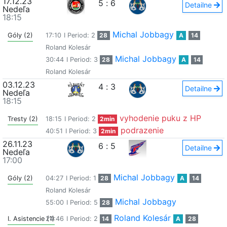
17.12.23
5
:
6
Detailne
Nedeľa
18:15
Michal Jobbagy
Góly (2)
17:10
I Period: 2
28
A
14
Roland Kolesár
Michal Jobbagy
30:44
I Period: 3
28
A
14
Roland Kolesár
03.12.23
4
:
3
Detailne
Nedeľa
18:15
vyhodenie puku z HP
Tresty (2)
18:15
I Period: 2
2min
podrazenie
40:51
I Period: 3
2min
26.11.23
6
:
5
Detailne
Nedeľa
17:00
Michal Jobbagy
Góly (2)
04:27
I Period: 1
28
A
14
Roland Kolesár
Michal Jobbagy
55:00
I Period: 5
28
Roland Kolesár
I. Asistencie (1)
24:46
I Period: 2
14
A
28