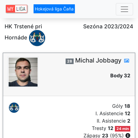
Hokejová liga Čaňa
HK Trstené pri
Sezóna 2023/2024
Hornáde
Michal Jobbagy
28
Body 32
Góly
18
I. Asistencie
12
II. Asistencie
2
Tresty
12
24 min
Zápasy
23
(95%)