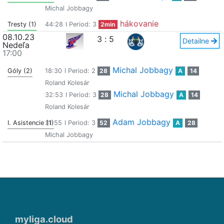
Michal Jobbagy
hákovanie
Tresty (1)
44:28
I Period: 3
2min
08.10.23
3
:
5
Detailne
Nedeľa
17:00
Michal Jobbagy
Góly (2)
18:30
I Period: 2
28
A
14
Roland Kolesár
Michal Jobbagy
32:53
I Period: 3
28
A
14
Roland Kolesár
Adam Jobbagy
I. Asistencie (1)
31:55
I Period: 3
52
A
28
Michal Jobbagy
myliga.cloud