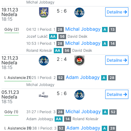
Michal Jobbagy
19.11.23
5
:
6
Detailne
Nedeľa
18:15
Michal Jobbagy
Góly (2)
04:12
I Period: 1
28
A
13
Jozef Lukáč
AA
56
David Deák
Michal Jobbagy
10:53
I Period: 1
28
A
14
Roland Kolesár
AA
56
David Deák
12.11.23
2
:
4
Detailne
Nedeľa
18:15
Adam Jobbagy
I. Asistencie (1)
21:25
I Period: 2
52
A
28
Michal Jobbagy
05.11.23
5
:
6
Detailne
Nedeľa
18:15
Michal Jobbagy
Góly (1)
31:27
I Period: 3
28
A
52
Adam Jobbagy
AA
14
Roland Kolesár
Adam Jobbagy
I. Asistencie (1)
36:38
I Period: 3
52
A
28