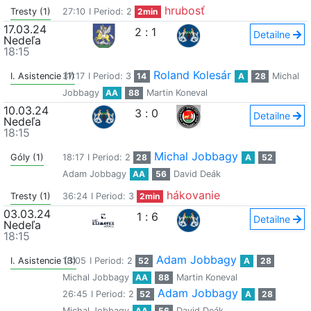
hrubosť
Tresty (1)
27:10
I Period: 2
2min
17.03.24
2
:
1
Detailne
Nedeľa
18:15
Roland Kolesár
I. Asistencie (1)
37:17
I Period: 3
14
A
28
Michal
Jobbagy
AA
88
Martin Koneval
10.03.24
3
:
0
Detailne
Nedeľa
18:15
Michal Jobbagy
Góly (1)
18:17
I Period: 2
28
A
52
Adam Jobbagy
AA
56
David Deák
hákovanie
Tresty (1)
36:24
I Period: 3
2min
03.03.24
1
:
6
Detailne
Nedeľa
18:15
Adam Jobbagy
I. Asistencie (3)
18:05
I Period: 2
52
A
28
Michal Jobbagy
AA
88
Martin Koneval
Adam Jobbagy
26:45
I Period: 2
52
A
28
Michal Jobbagy
AA
56
David Deák