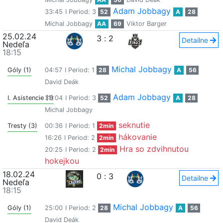
Adam Jobbagy
33:45
I Period: 3
52
A
28
Michal Jobbagy
AA
69
Viktor Barger
25.02.24
3
:
2
Detailne
Nedeľa
18:15
Michal Jobbagy
Góly (1)
04:57
I Period: 1
28
A
56
David Deák
Adam Jobbagy
I. Asistencie (1)
33:04
I Period: 3
52
A
28
Michal Jobbagy
seknutie
Tresty (3)
00:36
I Period: 1
2min
hákovanie
16:26
I Period: 2
2min
Hra so zdvihnutou
20:25
I Period: 2
2min
hokejkou
18.02.24
0
:
3
Detailne
Nedeľa
18:15
Michal Jobbagy
Góly (1)
25:00
I Period: 2
28
A
56
David Deák