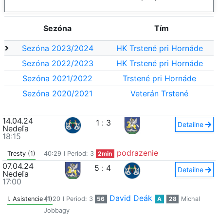
Sezóna
Tím
Sezóna 2023/2024
HK Trstené pri Hornáde
Sezóna 2022/2023
HK Trstené pri Hornáde
Sezóna 2021/2022
Trstené pri Hornáde
Sezóna 2020/2021
Veterán Trstené
14.04.24
1
:
3
Detailne
Nedeľa
18:15
podrazenie
Tresty (1)
40:29
I Period: 3
2min
07.04.24
5
:
4
Detailne
Nedeľa
17:00
David Deák
I. Asistencie (1)
41:20
I Period: 3
56
A
28
Michal
Jobbagy