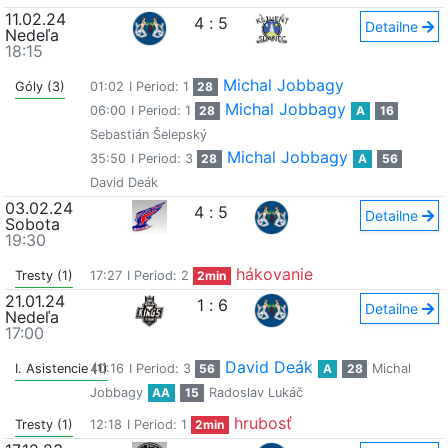
11.02.24
4
:
5
Detailne
Nedeľa
18:15
Michal Jobbagy
Góly (3)
01:02
I Period: 1
28
Michal Jobbagy
06:00
I Period: 1
28
A
16
Sebastián Šelepský
Michal Jobbagy
35:50
I Period: 3
28
A
56
David Deák
03.02.24
4
:
5
Detailne
Sobota
19:30
hákovanie
Tresty (1)
17:27
I Period: 2
2min
21.01.24
1
:
6
Detailne
Nedeľa
17:00
David Deák
I. Asistencie (1)
40:16
I Period: 3
56
A
28
Michal
Jobbagy
AA
15
Radoslav Lukáč
hrubosť
Tresty (1)
12:18
I Period: 1
2min