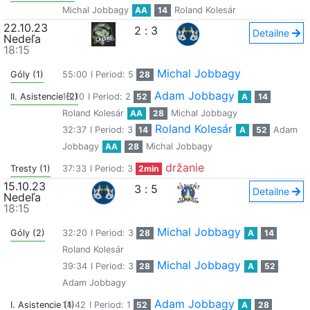
Michal Jobbagy
AA
14
Roland Kolesár
22.10.23
2
:
3
Detailne
Nedeľa
18:15
Michal Jobbagy
Góly (1)
55:00
I Period: 5
28
Adam Jobbagy
II. Asistencie (2)
18:10
I Period: 2
52
A
14
Roland Kolesár
AA
28
Michal Jobbagy
Roland Kolesár
32:37
I Period: 3
14
A
52
Adam
Jobbagy
AA
28
Michal Jobbagy
držanie
Tresty (1)
37:33
I Period: 3
2min
15.10.23
3
:
5
Detailne
Nedeľa
18:15
Michal Jobbagy
Góly (2)
32:20
I Period: 3
28
A
14
Roland Kolesár
Michal Jobbagy
39:34
I Period: 3
28
A
52
Adam Jobbagy
Adam Jobbagy
I. Asistencie (1)
14:42
I Period: 1
52
A
28