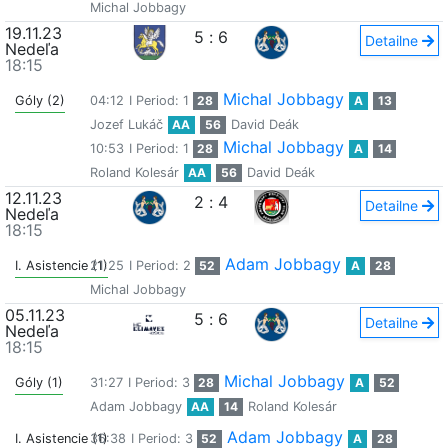
Michal Jobbagy
19.11.23
5
:
6
Detailne
Nedeľa
18:15
Michal Jobbagy
Góly (2)
04:12
I Period: 1
28
A
13
Jozef Lukáč
AA
56
David Deák
Michal Jobbagy
10:53
I Period: 1
28
A
14
Roland Kolesár
AA
56
David Deák
12.11.23
2
:
4
Detailne
Nedeľa
18:15
Adam Jobbagy
I. Asistencie (1)
21:25
I Period: 2
52
A
28
Michal Jobbagy
05.11.23
5
:
6
Detailne
Nedeľa
18:15
Michal Jobbagy
Góly (1)
31:27
I Period: 3
28
A
52
Adam Jobbagy
AA
14
Roland Kolesár
Adam Jobbagy
I. Asistencie (1)
36:38
I Period: 3
52
A
28