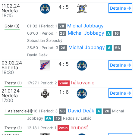
11.02.24
4
:
5
Detailne
Nedeľa
18:15
Michal Jobbagy
Góly (3)
01:02
I Period: 1
28
Michal Jobbagy
06:00
I Period: 1
28
A
16
Sebastián Šelepský
Michal Jobbagy
35:50
I Period: 3
28
A
56
David Deák
03.02.24
4
:
5
Detailne
Sobota
19:30
hákovanie
Tresty (1)
17:27
I Period: 2
2min
21.01.24
1
:
6
Detailne
Nedeľa
17:00
David Deák
I. Asistencie (1)
40:16
I Period: 3
56
A
28
Michal
Jobbagy
AA
15
Radoslav Lukáč
hrubosť
Tresty (1)
12:18
I Period: 1
2min