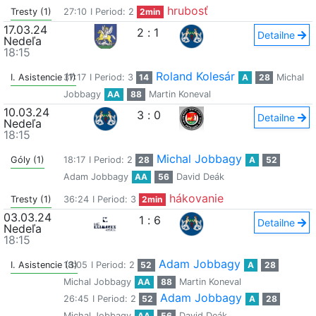
hrubosť
Tresty (1)
27:10
I Period: 2
2min
17.03.24
2
:
1
Detailne
Nedeľa
18:15
Roland Kolesár
I. Asistencie (1)
37:17
I Period: 3
14
A
28
Michal
Jobbagy
AA
88
Martin Koneval
10.03.24
3
:
0
Detailne
Nedeľa
18:15
Michal Jobbagy
Góly (1)
18:17
I Period: 2
28
A
52
Adam Jobbagy
AA
56
David Deák
hákovanie
Tresty (1)
36:24
I Period: 3
2min
03.03.24
1
:
6
Detailne
Nedeľa
18:15
Adam Jobbagy
I. Asistencie (3)
18:05
I Period: 2
52
A
28
Michal Jobbagy
AA
88
Martin Koneval
Adam Jobbagy
26:45
I Period: 2
52
A
28
Michal Jobbagy
AA
56
David Deák