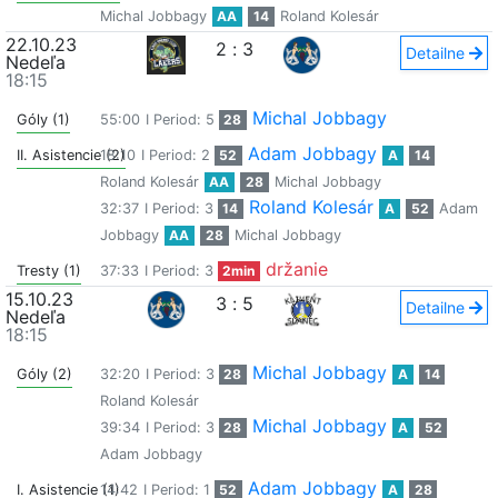
Michal Jobbagy
AA
14
Roland Kolesár
22.10.23
2
:
3
Detailne
Nedeľa
18:15
Michal Jobbagy
Góly (1)
55:00
I Period: 5
28
Adam Jobbagy
II. Asistencie (2)
18:10
I Period: 2
52
A
14
Roland Kolesár
AA
28
Michal Jobbagy
Roland Kolesár
32:37
I Period: 3
14
A
52
Adam
Jobbagy
AA
28
Michal Jobbagy
držanie
Tresty (1)
37:33
I Period: 3
2min
15.10.23
3
:
5
Detailne
Nedeľa
18:15
Michal Jobbagy
Góly (2)
32:20
I Period: 3
28
A
14
Roland Kolesár
Michal Jobbagy
39:34
I Period: 3
28
A
52
Adam Jobbagy
Adam Jobbagy
I. Asistencie (1)
14:42
I Period: 1
52
A
28