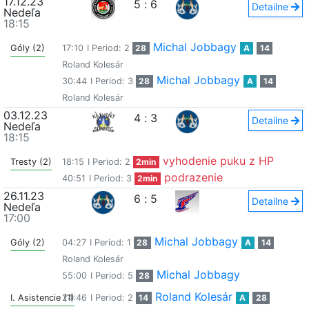
17.12.23
5
:
6
Detailne
Nedeľa
18:15
Michal Jobbagy
Góly (2)
17:10
I Period: 2
28
A
14
Roland Kolesár
Michal Jobbagy
30:44
I Period: 3
28
A
14
Roland Kolesár
03.12.23
4
:
3
Detailne
Nedeľa
18:15
vyhodenie puku z HP
Tresty (2)
18:15
I Period: 2
2min
podrazenie
40:51
I Period: 3
2min
26.11.23
6
:
5
Detailne
Nedeľa
17:00
Michal Jobbagy
Góly (2)
04:27
I Period: 1
28
A
14
Roland Kolesár
Michal Jobbagy
55:00
I Period: 5
28
Roland Kolesár
I. Asistencie (1)
24:46
I Period: 2
14
A
28