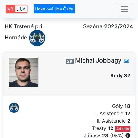
Hokejová liga Čaňa
HK Trstené pri
Sezóna 2023/2024
Hornáde
Michal Jobbagy
28
Body 32
Góly
18
I. Asistencie
12
II. Asistencie
2
Tresty
12
24 min
Zápasy
23
(95%)