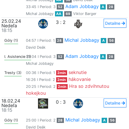
Adam Jobbagy
33:45
I Period: 3
52
A
28
Michal Jobbagy
AA
69
Viktor Barger
25.02.24
3
:
2
Detailne
Nedeľa
18:15
Michal Jobbagy
Góly (1)
04:57
I Period: 1
28
A
56
David Deák
Adam Jobbagy
I. Asistencie (1)
33:04
I Period: 3
52
A
28
Michal Jobbagy
seknutie
Tresty (3)
00:36
I Period: 1
2min
hákovanie
16:26
I Period: 2
2min
Hra so zdvihnutou
20:25
I Period: 2
2min
hokejkou
18.02.24
0
:
3
Detailne
Nedeľa
18:15
Michal Jobbagy
Góly (1)
25:00
I Period: 2
28
A
56
David Deák