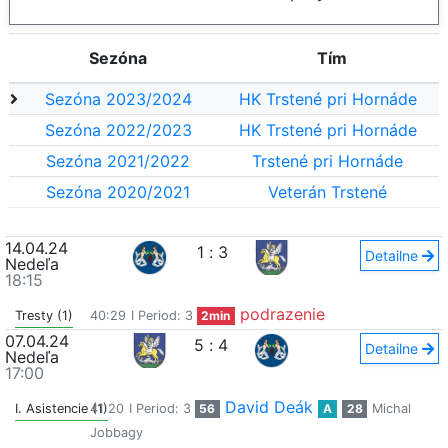
Sezóna
Tím
Sezóna 2023/2024
HK Trstené pri Hornáde
Sezóna 2022/2023
HK Trstené pri Hornáde
Sezóna 2021/2022
Trstené pri Hornáde
Sezóna 2020/2021
Veterán Trstené
14.04.24
1
:
3
Detailne
Nedeľa
18:15
podrazenie
Tresty (1)
40:29
I Period: 3
2min
07.04.24
5
:
4
Detailne
Nedeľa
17:00
David Deák
I. Asistencie (1)
41:20
I Period: 3
56
A
28
Michal
Jobbagy