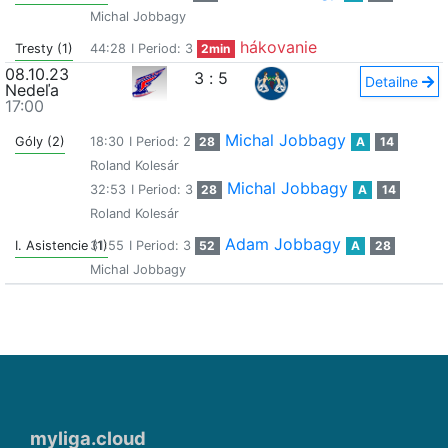
Michal Jobbagy
hákovanie
Tresty (1)
44:28
I Period: 3
2min
08.10.23
3
:
5
Detailne
Nedeľa
17:00
Michal Jobbagy
Góly (2)
18:30
I Period: 2
28
A
14
Roland Kolesár
Michal Jobbagy
32:53
I Period: 3
28
A
14
Roland Kolesár
Adam Jobbagy
I. Asistencie (1)
31:55
I Period: 3
52
A
28
Michal Jobbagy
myliga.cloud