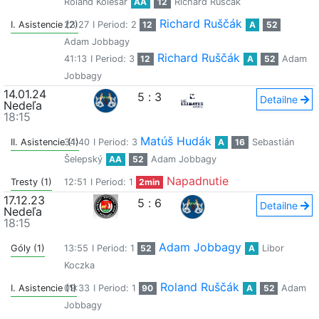
Roland Kolesár
AA
12
Richard Ruščák
Richard Ruščák
I. Asistencie (2)
23:27
I Period: 2
12
A
52
Adam Jobbagy
Richard Ruščák
41:13
I Period: 3
12
A
52
Adam
Jobbagy
14.01.24
5
:
3
Detailne
Nedeľa
18:15
Matúš Hudák
II. Asistencie (1)
34:40
I Period: 3
A
16
Sebastián
Šelepský
AA
52
Adam Jobbagy
Napadnutie
Tresty (1)
12:51
I Period: 1
2min
17.12.23
5
:
6
Detailne
Nedeľa
18:15
Adam Jobbagy
Góly (1)
13:55
I Period: 1
52
A
Libor
Koczka
Roland Ruščák
I. Asistencie (1)
09:33
I Period: 1
90
A
52
Adam
Jobbagy