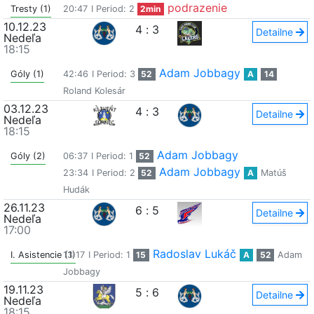
podrazenie
Tresty (1)
20:47
I Period: 2
2min
10.12.23
4
:
3
Detailne
Nedeľa
18:15
Adam Jobbagy
Góly (1)
42:46
I Period: 3
52
A
14
Roland Kolesár
03.12.23
4
:
3
Detailne
Nedeľa
18:15
Adam Jobbagy
Góly (2)
06:37
I Period: 1
52
Adam Jobbagy
23:34
I Period: 2
52
A
Matúš
Hudák
26.11.23
6
:
5
Detailne
Nedeľa
17:00
Radoslav Lukáč
I. Asistencie (1)
13:17
I Period: 1
15
A
52
Adam
Jobbagy
19.11.23
5
:
6
Detailne
Nedeľa
18:15