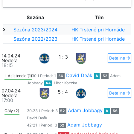
Sezóna
Tím
Sezóna 2023/2024
HK Trstené pri Hornáde
Sezóna 2022/2023
HK Trstené pri Hornáde
14.04.24
1
:
3
Detailne
Nedeľa
18:15
David Deák
I. Asistencie (1)
11:30
I Period: 1
56
A
52
Adam
Jobbagy
AA
Libor Koczka
07.04.24
5
:
4
Detailne
Nedeľa
17:00
Adam Jobbagy
Góly (2)
30:23
I Period: 3
52
A
56
David Deák
Adam Jobbagy
42:21
I Period: 3
52