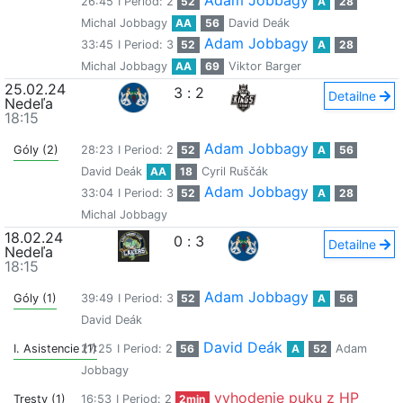
Adam Jobbagy
26:45
I Period: 2
52
A
28
Michal Jobbagy
AA
56
David Deák
Adam Jobbagy
33:45
I Period: 3
52
A
28
Michal Jobbagy
AA
69
Viktor Barger
25.02.24
3
:
2
Detailne
Nedeľa
18:15
Adam Jobbagy
Góly (2)
28:23
I Period: 2
52
A
56
David Deák
AA
18
Cyril Ruščák
Adam Jobbagy
33:04
I Period: 3
52
A
28
Michal Jobbagy
18.02.24
0
:
3
Detailne
Nedeľa
18:15
Adam Jobbagy
Góly (1)
39:49
I Period: 3
52
A
56
David Deák
David Deák
I. Asistencie (1)
27:25
I Period: 2
56
A
52
Adam
Jobbagy
vyhodenie puku z HP
Tresty (1)
16:53
I Period: 2
2min