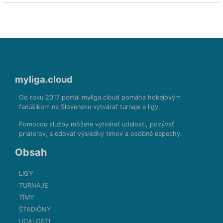
myliga.cloud
Od roku 2017 portál myliga.cloud pomáha hokejovým
fanúšikom na Slovensku vytvárať turnaje a ligy.
Pomocou služby môžete vytvárať udalosti, pozývať
priateľov, sledovať výsledky tímov a osobné úspechy.
Obsah
LIGY
TURNAJE
TÍMY
ŠTADIÓNY
UDALOSTI