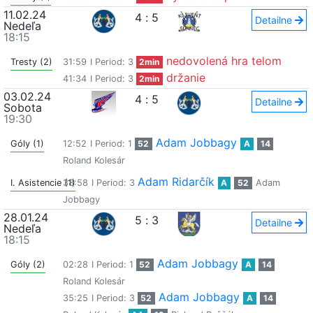
11.02.24
4
:
5
Detailne
Nedeľa
18:15
nedovolená hra telom
Tresty (2)
31:59
I Period: 3
2min
držanie
41:34
I Period: 3
2min
03.02.24
4
:
5
Detailne
Sobota
19:30
Adam Jobbagy
Góly (1)
12:52
I Period: 1
52
A
14
Roland Kolesár
Adam Ridarčík
I. Asistencie (1)
38:58
I Period: 3
A
52
Adam
Jobbagy
28.01.24
5
:
3
Detailne
Nedeľa
18:15
Adam Jobbagy
Góly (2)
02:28
I Period: 1
52
A
14
Roland Kolesár
Adam Jobbagy
35:25
I Period: 3
52
A
14