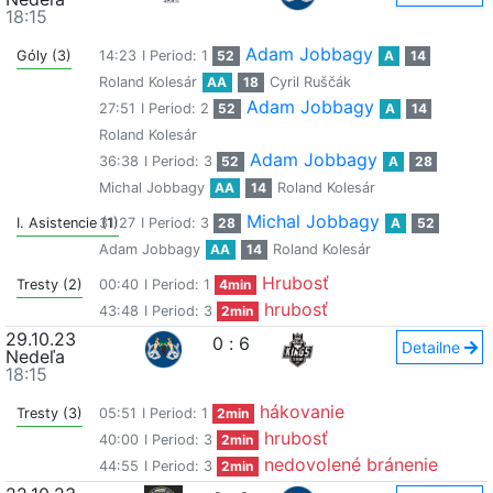
18:15
Adam Jobbagy
Góly (3)
14:23
I Period: 1
52
A
14
Roland Kolesár
AA
18
Cyril Ruščák
Adam Jobbagy
27:51
I Period: 2
52
A
14
Roland Kolesár
Adam Jobbagy
36:38
I Period: 3
52
A
28
Michal Jobbagy
AA
14
Roland Kolesár
Michal Jobbagy
I. Asistencie (1)
31:27
I Period: 3
28
A
52
Adam Jobbagy
AA
14
Roland Kolesár
Hrubosť
Tresty (2)
00:40
I Period: 1
4min
hrubosť
43:48
I Period: 3
2min
29.10.23
0
:
6
Detailne
Nedeľa
18:15
hákovanie
Tresty (3)
05:51
I Period: 1
2min
hrubosť
40:00
I Period: 3
2min
nedovolené bránenie
44:55
I Period: 3
2min