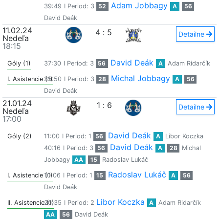
Adam Jobbagy
39:49
I Period: 3
52
A
56
David Deák
11.02.24
4
:
5
Detailne
Nedeľa
18:15
David Deák
Góly (1)
37:30
I Period: 3
56
A
Adam Ridarčík
Michal Jobbagy
I. Asistencie (1)
35:50
I Period: 3
28
A
56
David Deák
21.01.24
1
:
6
Detailne
Nedeľa
17:00
David Deák
Góly (2)
11:00
I Period: 1
56
A
Libor Koczka
David Deák
40:16
I Period: 3
56
A
28
Michal
Jobbagy
AA
15
Radoslav Lukáč
Radoslav Lukáč
I. Asistencie (1)
10:06
I Period: 1
15
A
56
David Deák
Libor Koczka
II. Asistencie (1)
20:35
I Period: 2
A
Adam Ridarčík
AA
56
David Deák