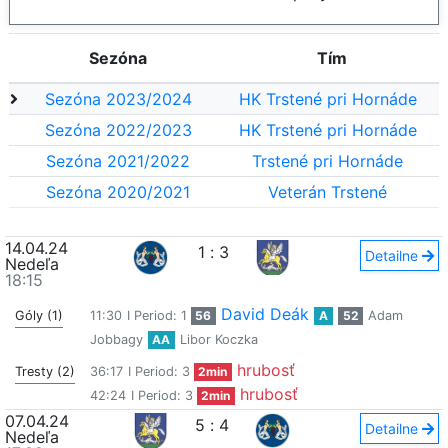
Sezóna
Tím
Sezóna 2023/2024
HK Trstené pri Hornáde
Sezóna 2022/2023
HK Trstené pri Hornáde
Sezóna 2021/2022
Trstené pri Hornáde
Sezóna 2020/2021
Veterán Trstené
14.04.24
1
:
3
Detailne
Nedeľa
18:15
David Deák
Góly (1)
11:30
I Period: 1
56
A
52
Adam
Jobbagy
AA
Libor Koczka
hrubosť
Tresty (2)
36:17
I Period: 3
2min
hrubosť
42:24
I Period: 3
2min
07.04.24
5
:
4
Detailne
Nedeľa