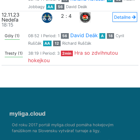
Jobbagy
AA
56
David Deák
12.11.23
2
:
4
Detailne
Nedeľa
18:15
David Deák
Góly (1)
08:52
I Period: 1
56
A
18
Cyril
Ruščák
AA
12
Richard Ruščák
Hra so zdvihnutou
Tresty (1)
38:19
I Period: 3
2min
hokejkou
myliga.cloud
Od roku 2017 portál myliga.cloud pomáha hokejovým
fanúšikom na Slovensku vytvárať turnaje a ligy.