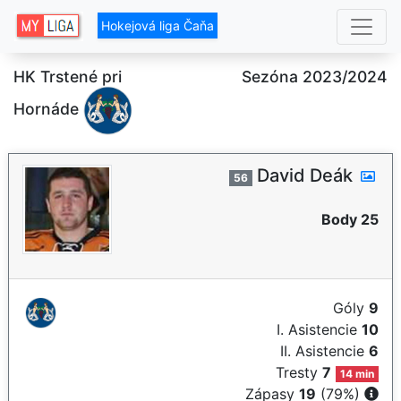
Hokejová liga Čaňa
HK Trstené pri
Sezóna 2023/2024
Hornáde
David Deák
56
Body 25
Góly
9
I. Asistencie
10
II. Asistencie
6
Tresty
7
14 min
Zápasy
19
(79%)