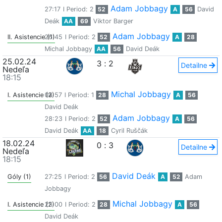
Adam Jobbagy
27:17
I Period: 2
52
A
56
David
Deák
AA
69
Viktor Barger
Adam Jobbagy
II. Asistencie (1)
26:45
I Period: 2
52
A
28
Michal Jobbagy
AA
56
David Deák
25.02.24
3
:
2
Detailne
Nedeľa
18:15
Michal Jobbagy
I. Asistencie (2)
04:57
I Period: 1
28
A
56
David Deák
Adam Jobbagy
28:23
I Period: 2
52
A
56
David Deák
AA
18
Cyril Ruščák
18.02.24
0
:
3
Detailne
Nedeľa
18:15
David Deák
Góly (1)
27:25
I Period: 2
56
A
52
Adam
Jobbagy
Michal Jobbagy
I. Asistencie (2)
25:00
I Period: 2
28
A
56
David Deák