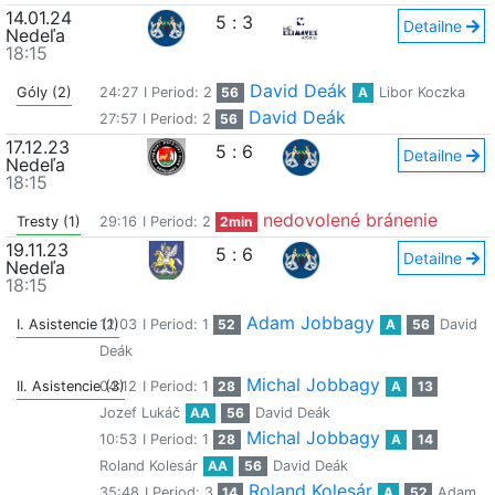
14.01.24
5
:
3
Detailne
Nedeľa
18:15
David Deák
Góly (2)
24:27
I Period: 2
56
A
Libor Koczka
David Deák
27:57
I Period: 2
56
17.12.23
5
:
6
Detailne
Nedeľa
18:15
nedovolené bránenie
Tresty (1)
29:16
I Period: 2
2min
19.11.23
5
:
6
Detailne
Nedeľa
18:15
Adam Jobbagy
I. Asistencie (1)
12:03
I Period: 1
52
A
56
David
Deák
Michal Jobbagy
II. Asistencie (3)
04:12
I Period: 1
28
A
13
Jozef Lukáč
AA
56
David Deák
Michal Jobbagy
10:53
I Period: 1
28
A
14
Roland Kolesár
AA
56
David Deák
Roland Kolesár
35:48
I Period: 3
14
A
52
Adam