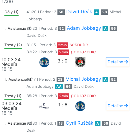
17:00
David Deák
Góly (1)
41:20
I Period: 3
56
A
28
Michal
Jobbagy
Adam Jobbagy
I. Asistencie (1)
30:23
I Period: 3
52
A
56
David Deák
seknutie
Tresty (2)
31:15
I Period: 3
2min
podrazenie
33:22
I Period: 3
2min
10.03.24
3
:
0
Detailne
Nedeľa
18:15
Michal Jobbagy
II. Asistencie (1)
18:17
I Period: 2
28
A
52
Adam Jobbagy
AA
56
David Deák
podrazenie
Tresty (1)
35:28
I Period: 3
2min
03.03.24
1
:
6
Detailne
Nedeľa
18:15
Cyril Ruščák
I. Asistencie (2)
03:30
I Period: 1
18
A
56
David
Deák