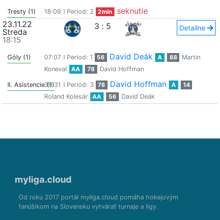
seknutie
Tresty (1)
18:09
I Period: 2
2min
23.11.22
3
:
5
Detailne
Streda
18:15
David Deák
Góly (1)
07:07
I Period: 1
56
A
88
Martin
Koneval
AA
78
David Hoffman
David Hoffman
II. Asistencie (1)
39:31
I Period: 3
78
A
14
Roland Kolesár
AA
56
David Deák
myliga.cloud
Od roku 2017 portál myliga.cloud pomáha hokejovým
fanúšikom na Slovensku vytvárať turnaje a ligy.