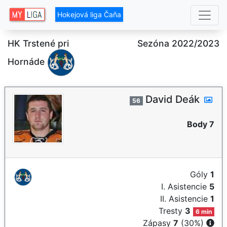
Hokejová liga Čaňa
HK Trstené pri
Sezóna 2022/2023
Hornáde
David Deák
56
Body 7
Góly
1
I. Asistencie
5
II. Asistencie
1
Tresty
3
6 min
Zápasy
7
(30%)