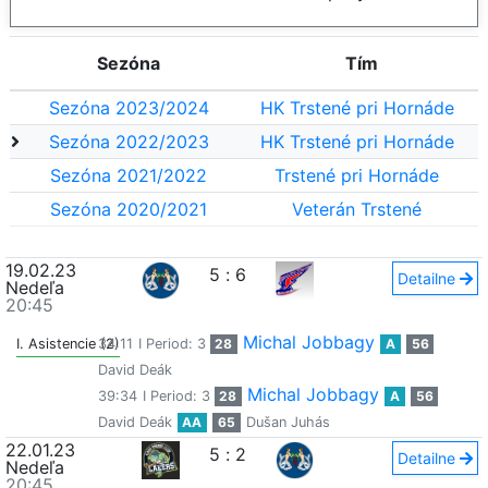
Sezóna
Tím
Sezóna 2023/2024
HK Trstené pri Hornáde
Sezóna 2022/2023
HK Trstené pri Hornáde
Sezóna 2021/2022
Trstené pri Hornáde
Sezóna 2020/2021
Veterán Trstené
19.02.23
5
:
6
Detailne
Nedeľa
20:45
Michal Jobbagy
I. Asistencie (2)
34:11
I Period: 3
28
A
56
David Deák
Michal Jobbagy
39:34
I Period: 3
28
A
56
David Deák
AA
65
Dušan Juhás
22.01.23
5
:
2
Detailne
Nedeľa
20:45