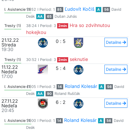
Ľudovít Kočiš
I. Asistencie (1)
10:52
I Period: 1
85
A
56
David
Deák
AA
65
Dušan Juhás
Hra so zdvihnutou
Tresty (1)
38:24
I Period: 3
2min
hokejkou
21.12.22
0
:
5
Detailne
Streda
19:30
seknutie
Tresty (1)
30:52
I Period: 3
2min
11.12.22
5
:
4
Detailne
Nedeľa
17:00
Roland Kolesár
I. Asistencie (1)
41:05
I Period: 3
14
A
56
David
Deák
AA
90
Roland Ruščák
27.11.22
6
:
2
Detailne
Nedeľa
20:45
Roland Kolesár
I. Asistencie (1)
14:00
I Period: 1
14
A
56
David
Deák