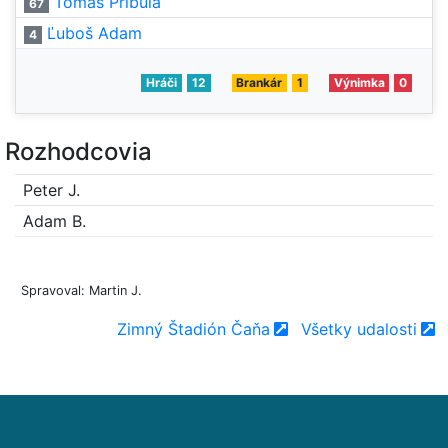
Tomáš Pribula
67
Ľuboš Adam
4
Hráči
12
Brankár
1
Výnimka
0
Rozhodcovia
Peter J.
Adam B.
Spravoval: Martin J.
Zimný Štadión Čaňa
Všetky udalosti