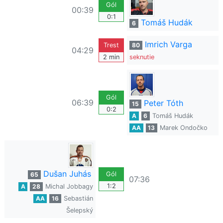
Gól
00:39
0:1
Tomáš Hudák
6
Imrich Varga
Trest
80
04:29
2 min
seknutie
Gól
06:39
Peter Tóth
15
0:2
A
6
Tomáš Hudák
AA
13
Marek Ondočko
Dušan Juhás
Gól
65
07:36
1:2
A
28
Michal Jobbagy
AA
16
Sebastián
Šelepský