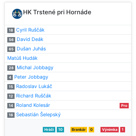
HK Trstené pri Hornáde
Cyril Ruščák
18
David Deák
56
Dušan Juhás
65
Matúš Hudák
Michal Jobbagy
28
Peter Jobbagy
4
Radoslav Lukáč
15
Richard Ruščák
12
Roland Kolesár
14
Pro
Sebastián Šelepský
16
Hráči
10
Brankár
0
Výnimka
1