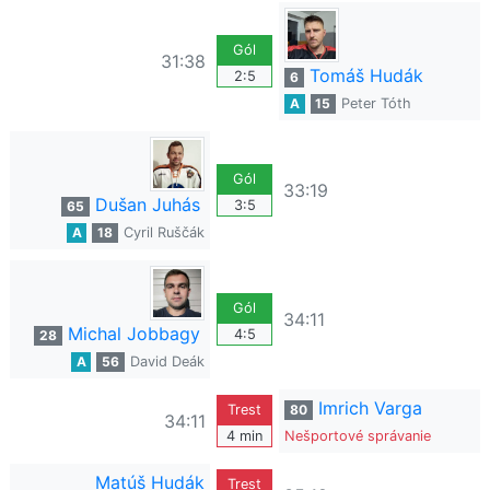
Gól
31:38
Tomáš Hudák
2:5
6
A
15
Peter Tóth
Gól
33:19
Dušan Juhás
3:5
65
A
18
Cyril Ruščák
Gól
34:11
Michal Jobbagy
4:5
28
A
56
David Deák
Imrich Varga
Trest
80
34:11
4 min
Nešportové správanie
Matúš Hudák
Trest