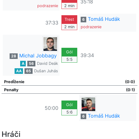
35:18
podrazenie
2 min
Tomáš Hudák
Trest
6
37:33
2 min
podrazenie
Gól
39:34
Michal Jobbagy
28
5:5
A
56
David Deák
AA
65
Dušan Juhás
Predĺženie
(0:0)
Penalty
(0:1)
Gól
50:00
5:6
Tomáš Hudák
6
Hráči