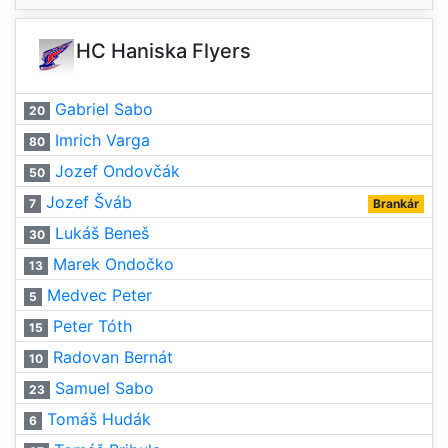
HC Haniska Flyers
Gabriel Sabo
20
Imrich Varga
80
Jozef Ondovčák
50
Jozef Šváb
7
Brankár
Lukáš Beneš
30
Marek Ondočko
13
Medvec Peter
5
Peter Tóth
15
Radovan Bernát
10
Samuel Sabo
23
Tomáš Hudák
6