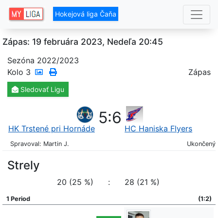
Hokejová liga Čaňa
Zápas: 19 februára 2023, Nedeľa 20:45
Sezóna 2022/2023
Kolo
3
Zápas
Sledovať
Ligu
5
:
6
HK Trstené pri Hornáde
HC Haniska Flyers
Spravoval: Martin J.
Ukončený
Strely
20 (25 %)
:
28 (21 %)
1 Period
(1:2)