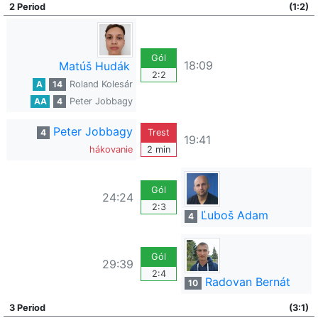
2 Period
(1:2)
Gól
18:09
Matúš Hudák
2:2
A
14
Roland Kolesár
AA
4
Peter Jobbagy
Peter Jobbagy
4
Trest
19:41
hákovanie
2 min
Gól
24:24
2:3
Ľuboš Adam
4
Gól
29:39
2:4
Radovan Bernát
10
3 Period
(3:1)