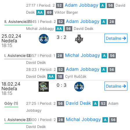
Adam Jobbagy
27:17
I Period: 2
52
A
56
David
Deák
AA
69
Viktor Barger
Adam Jobbagy
II. Asistencie (1)
26:45
I Period: 2
52
A
28
Michal Jobbagy
AA
56
David Deák
25.02.24
3
:
2
Detailne
Nedeľa
18:15
Michal Jobbagy
I. Asistencie (2)
04:57
I Period: 1
28
A
56
David Deák
Adam Jobbagy
28:23
I Period: 2
52
A
56
David Deák
AA
18
Cyril Ruščák
18.02.24
0
:
3
Detailne
Nedeľa
18:15
David Deák
Góly (1)
27:25
I Period: 2
56
A
52
Adam
Jobbagy
Michal Jobbagy
I. Asistencie (2)
25:00
I Period: 2
28
A
56
David Deák