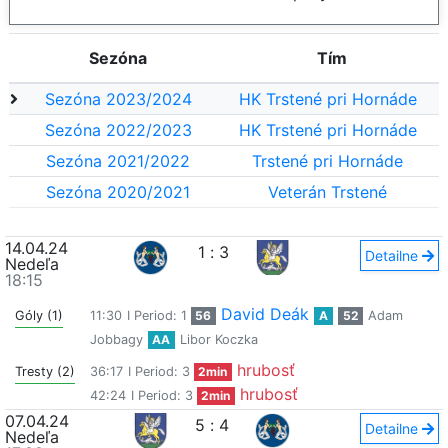
Sezóna
Tím
Sezóna 2023/2024
HK Trstené pri Hornáde
Sezóna 2022/2023
HK Trstené pri Hornáde
Sezóna 2021/2022
Trstené pri Hornáde
Sezóna 2020/2021
Veterán Trstené
14.04.24
1
:
3
Detailne
Nedeľa
18:15
David Deák
Góly (1)
11:30
I Period: 1
56
A
52
Adam
Jobbagy
AA
Libor Koczka
hrubosť
Tresty (2)
36:17
I Period: 3
2min
hrubosť
42:24
I Period: 3
2min
07.04.24
5
:
4
Detailne
Nedeľa