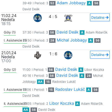
Adam Jobbagy
39:49
I Period: 3
52
A
56
David Deák
11.02.24
4
:
5
Detailne
Nedeľa
18:15
David Deák
Góly (1)
37:30
I Period: 3
56
A
Adam Ridarčík
Michal Jobbagy
I. Asistencie (1)
35:50
I Period: 3
28
A
56
David Deák
21.01.24
1
:
6
Detailne
Nedeľa
17:00
David Deák
Góly (2)
11:00
I Period: 1
56
A
Libor Koczka
David Deák
40:16
I Period: 3
56
A
28
Michal
Jobbagy
AA
15
Radoslav Lukáč
Radoslav Lukáč
I. Asistencie (1)
10:06
I Period: 1
15
A
56
David Deák
Libor Koczka
II. Asistencie (1)
20:35
I Period: 2
A
Adam Ridarčík
AA
56
David Deák