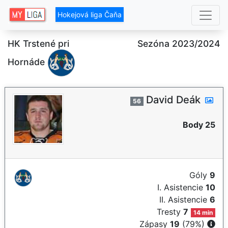
Hokejová liga Čaňa
HK Trstené pri
Sezóna 2023/2024
Hornáde
David Deák
56
Body 25
Góly
9
I. Asistencie
10
II. Asistencie
6
Tresty
7
14 min
Zápasy
19
(79%)