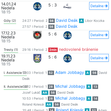
14.01.24
5
:
3
Detailne
Nedeľa
18:15
David Deák
Góly (2)
24:27
I Period: 2
56
A
Libor Koczka
David Deák
27:57
I Period: 2
56
17.12.23
5
:
6
Detailne
Nedeľa
18:15
nedovolené bránenie
Tresty (1)
29:16
I Period: 2
2min
19.11.23
5
:
6
Detailne
Nedeľa
18:15
Adam Jobbagy
I. Asistencie (1)
12:03
I Period: 1
52
A
56
David
Deák
Michal Jobbagy
II. Asistencie (3)
04:12
I Period: 1
28
A
13
Jozef Lukáč
AA
56
David Deák
Michal Jobbagy
10:53
I Period: 1
28
A
14
Roland Kolesár
AA
56
David Deák
Roland Kolesár
35:48
I Period: 3
14
A
52
Adam