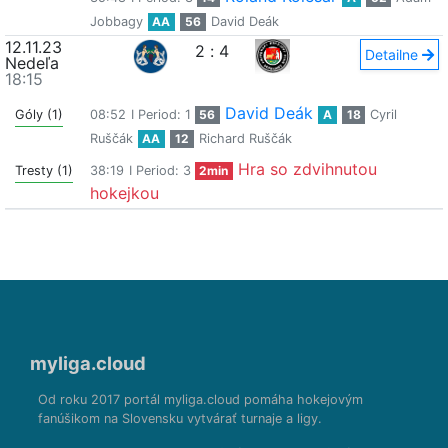
Jobbagy
AA
56
David Deák
12.11.23
2
:
4
Detailne
Nedeľa
18:15
David Deák
Góly (1)
08:52
I Period: 1
56
A
18
Cyril
Ruščák
AA
12
Richard Ruščák
Hra so zdvihnutou
Tresty (1)
38:19
I Period: 3
2min
hokejkou
myliga.cloud
Od roku 2017 portál myliga.cloud pomáha hokejovým
fanúšikom na Slovensku vytvárať turnaje a ligy.