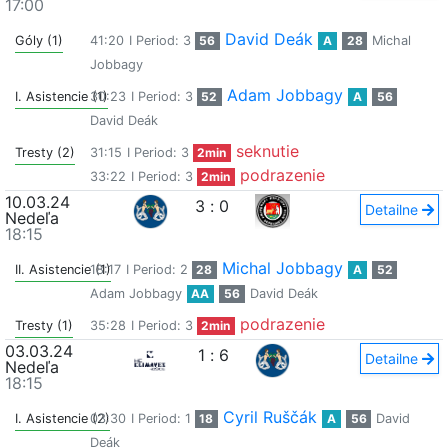
17:00
David Deák
Góly (1)
41:20
I Period: 3
56
A
28
Michal
Jobbagy
Adam Jobbagy
I. Asistencie (1)
30:23
I Period: 3
52
A
56
David Deák
seknutie
Tresty (2)
31:15
I Period: 3
2min
podrazenie
33:22
I Period: 3
2min
10.03.24
3
:
0
Detailne
Nedeľa
18:15
Michal Jobbagy
II. Asistencie (1)
18:17
I Period: 2
28
A
52
Adam Jobbagy
AA
56
David Deák
podrazenie
Tresty (1)
35:28
I Period: 3
2min
03.03.24
1
:
6
Detailne
Nedeľa
18:15
Cyril Ruščák
I. Asistencie (2)
03:30
I Period: 1
18
A
56
David
Deák