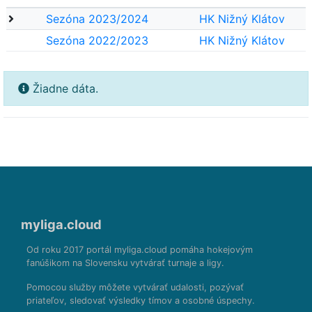
Sezóna 2023/2024
HK Nižný Klátov
Sezóna 2022/2023
HK Nižný Klátov
Žiadne dáta.
myliga.cloud
Od roku 2017 portál myliga.cloud pomáha hokejovým
fanúšikom na Slovensku vytvárať turnaje a ligy.
Pomocou služby môžete vytvárať udalosti, pozývať
priateľov, sledovať výsledky tímov a osobné úspechy.