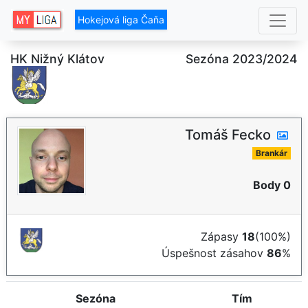
Hokejová liga Čaňa
HK Nižný Klátov
Sezóna 2023/2024
Tomáš Fecko
Brankár
Body 0
Zápasy
18
(100%)
Úspešnost zásahov
86
%
Sezóna
Tím