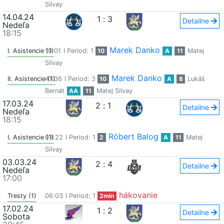
Silvay
14.04.24
1
:
3
Detailne
Nedeľa
18:15
Marek Danko
I. Asistencie (1)
10:01
I Period: 1
10
A
11
Matej
Silvay
Marek Danko
II. Asistencie (1)
41:36
I Period: 3
10
A
8
Lukáš
Bernát
AA
11
Matej Silvay
17.03.24
2
:
1
Detailne
Nedeľa
18:15
Róbert Balog
I. Asistencie (1)
03:22
I Period: 1
2
A
11
Matej
Silvay
03.03.24
2
:
4
Detailne
Nedeľa
17:00
hákovanie
Tresty (1)
06:03
I Period: 1
2min
17.02.24
1
:
2
Detailne
Sobota