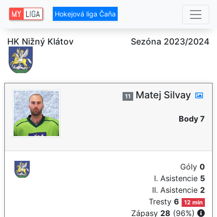
Hokejová liga Čaňa
HK Nižný Klátov
Sezóna 2023/2024
Matej Silvay
11
Body 7
Góly
0
I. Asistencie
5
II. Asistencie
2
Tresty
6
12 min
Zápasy
28
(96%)