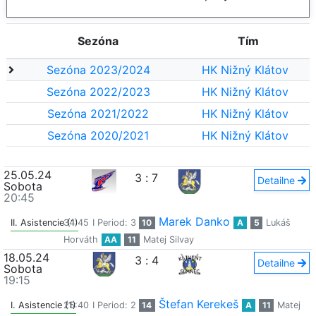
Sezóna
Tím
Sezóna 2023/2024
HK Nižný Klátov
Sezóna 2022/2023
HK Nižný Klátov
Sezóna 2021/2022
HK Nižný Klátov
Sezóna 2020/2021
HK Nižný Klátov
25.05.24
3
:
7
Detailne
Sobota
20:45
Marek Danko
II. Asistencie (1)
34:45
I Period: 3
10
A
5
Lukáš
Horváth
AA
11
Matej Silvay
18.05.24
3
:
4
Detailne
Sobota
19:15
Štefan Kerekeš
I. Asistencie (1)
25:40
I Period: 2
14
A
11
Matej