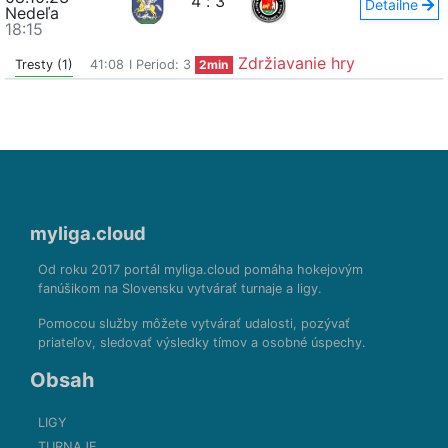
4
:
3
Detailne
Nedeľa
18:15
Zdržiavanie hry
Tresty (1)
41:08
I Period: 3
2min
myliga.cloud
Od roku 2017 portál myliga.cloud pomáha hokejovým
fanúšikom na Slovensku vytvárať turnaje a ligy.
Pomocou služby môžete vytvárať udalosti, pozývať
priateľov, sledovať výsledky tímov a osobné úspechy.
Obsah
LIGY
TURNAJE