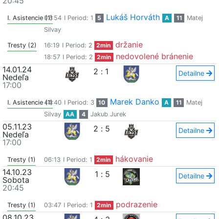
20:45
Lukáš Horváth
I. Asistencie (1)
02:54
I Period: 1
5
A
11
Matej
Silvay
držanie
Tresty (2)
16:19
I Period: 2
2min
nedovolené bránenie
18:57
I Period: 2
2min
14.01.24
2
:
1
Detailne
Nedeľa
17:00
Marek Danko
I. Asistencie (1)
44:40
I Period: 3
10
A
11
Matej
Silvay
AA
4
Jakub Jurek
05.11.23
2
:
5
Detailne
Nedeľa
17:00
hákovanie
Tresty (1)
06:13
I Period: 1
2min
14.10.23
1
:
5
Detailne
Sobota
20:45
podrazenie
Tresty (1)
03:47
I Period: 1
2min
08.10.23