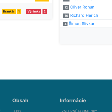
Oliver Rohun
12
Brankár
1
Výnimka
2
Richard Herich
16
Šimon Slivkar
4
Obsah
Informácie
m
LIGY
ZMLUVNÉ PODMIENKY