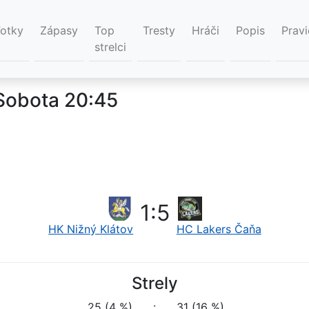
Fotky
Zápasy
Top
Tresty
Hráči
Popis
Pravi
strelci
 Sobota 20:45
1
:
5
HK Nižný Klátov
HC Lakers Čaňa
Strely
25 (4 %)
:
31 (16 %)