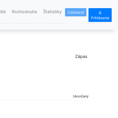
dlá
Rozhodnutia
Štatistiky
Odoberať
Prihlásenie
Zápas
Ukončený