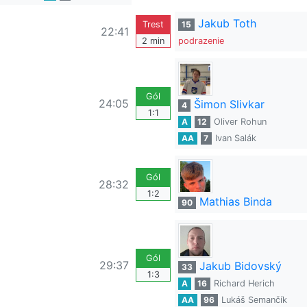
Jakub Toth
Trest
15
22:41
2 min
podrazenie
Gól
24:05
Šimon Slivkar
4
1:1
A
12
Oliver Rohun
AA
7
Ivan Salák
Gól
28:32
1:2
Mathias Binda
90
Gól
29:37
Jakub Bidovský
33
1:3
A
16
Richard Herich
AA
96
Lukáš Semančík