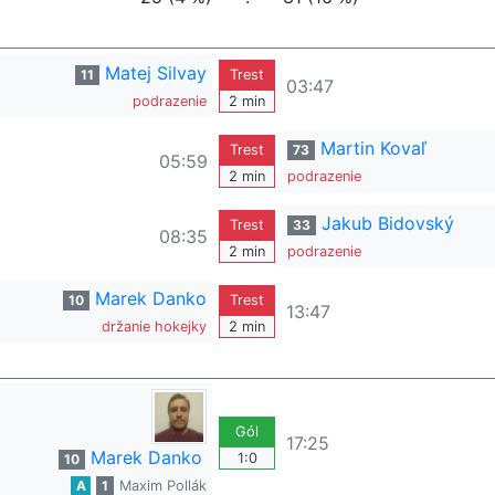
Matej Silvay
11
Trest
03:47
podrazenie
2 min
Martin Kovaľ
Trest
73
05:59
2 min
podrazenie
Jakub Bidovský
Trest
33
08:35
2 min
podrazenie
Marek Danko
10
Trest
13:47
držanie hokejky
2 min
Gól
17:25
Marek Danko
1:0
10
A
1
Maxim Pollák