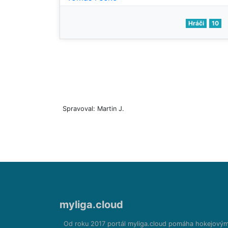
Hráči
10
Spravoval: Martin J.
myliga.cloud
Od roku 2017 portál myliga.cloud pomáha hokejový