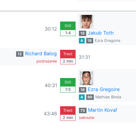
Gól
30:12
Jakub Toth
1:4
15
A
18
Ezra Gregoire
Richard Balog
12
Trest
31:31
podrazenie
2 min
Gól
40:31
Ezra Gregoire
1:5
18
A
90
Mathias Binda
Martin Kovaľ
Trest
73
43:46
2 min
seknutie