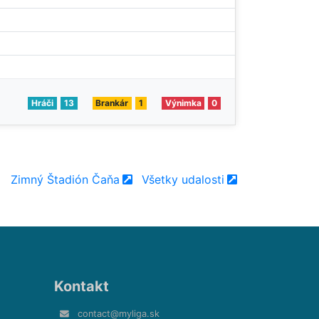
Hráči
13
Brankár
1
Výnimka
0
Zimný Štadión Čaňa
Všetky udalosti
Kontakt
contact@myliga.sk