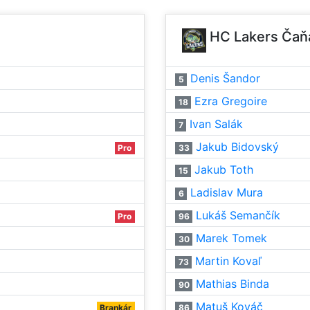
HC Lakers Čaň
Denis Šandor
5
Ezra Gregoire
18
Ivan Salák
7
Jakub Bidovský
Pro
33
Jakub Toth
15
Ladislav Mura
6
Lukáš Semančík
Pro
96
Marek Tomek
30
Martin Kovaľ
73
Mathias Binda
90
Matuš Kováč
Brankár
86