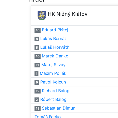
HK Nižný Klátov
Eduard Pištej
16
Lukáš Bernát
8
Lukáš Horváth
5
Marek Danko
10
Matej Silvay
11
Maxim Pollák
1
Pavol Kolcun
6
Richard Balog
12
Róbert Balog
2
Sebastian Dimun
13
Tomáš Fecko