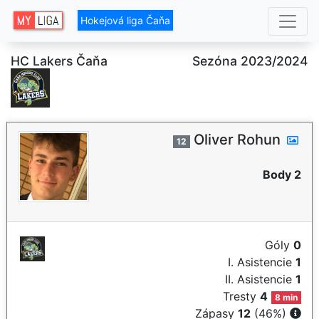
Hokejová liga Čaňa
HC Lakers Čaňa
Sezóna 2023/2024
Oliver Rohun
12
Body 2
Góly
0
I. Asistencie
1
II. Asistencie
1
Tresty
4
8 min
Zápasy
12
(46%)