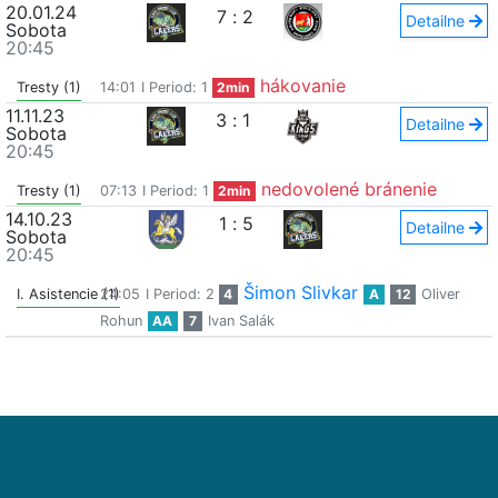
20.01.24
7
:
2
Detailne
Sobota
20:45
hákovanie
Tresty (1)
14:01
I Period: 1
2min
11.11.23
3
:
1
Detailne
Sobota
20:45
nedovolené bránenie
Tresty (1)
07:13
I Period: 1
2min
14.10.23
1
:
5
Detailne
Sobota
20:45
Šimon Slivkar
I. Asistencie (1)
24:05
I Period: 2
4
A
12
Oliver
Rohun
AA
7
Ivan Salák