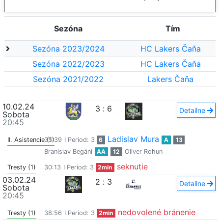
Sezóna
Tím
Sezóna 2023/2024
HC Lakers Čaňa
Sezóna 2022/2023
HC Lakers Čaňa
Sezóna 2021/2022
Lakers Čaňa
10.02.24
3
:
6
Detailne
Sobota
20:45
Ladislav Mura
II. Asistencie (1)
35:39
I Period: 3
6
A
13
Branislav Begáni
AA
12
Oliver Rohun
seknutie
Tresty (1)
30:13
I Period: 3
2min
03.02.24
2
:
3
Detailne
Sobota
20:45
nedovolené bránenie
Tresty (1)
38:56
I Period: 3
2min