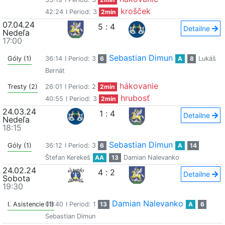
krošček
42:24
I Period: 3
2min
07.04.24
5
:
4
Detailne
Nedeľa
17:00
Sebastian Dimun
Góly (1)
36:14
I Period: 3
6
A
8
Lukáš
Bernát
hákovanie
Tresty (2)
26:01
I Period: 2
2min
hrubosť
40:55
I Period: 3
2min
24.03.24
1
:
4
Detailne
Nedeľa
18:15
Sebastian Dimun
Góly (1)
36:12
I Period: 3
6
A
14
Štefan Kerekeš
AA
13
Damian Nalevanko
24.02.24
4
:
2
Detailne
Sobota
19:30
Damian Nalevanko
I. Asistencie (1)
03:40
I Period: 1
13
A
6
Sebastian Dimun