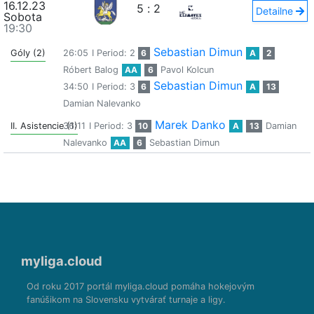
16.12.23
5
:
2
Detailne
Sobota
19:30
Sebastian Dimun
Góly (2)
26:05
I Period: 2
6
A
2
Róbert Balog
AA
6
Pavol Kolcun
Sebastian Dimun
34:50
I Period: 3
6
A
13
Damian Nalevanko
Marek Danko
II. Asistencie (1)
36:11
I Period: 3
10
A
13
Damian
Nalevanko
AA
6
Sebastian Dimun
myliga.cloud
Od roku 2017 portál myliga.cloud pomáha hokejovým
fanúšikom na Slovensku vytvárať turnaje a ligy.