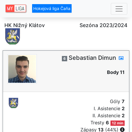
Hokejová liga Čaňa
HK Nižný Klátov
Sezóna 2023/2024
Sebastian Dimun
6
Body 11
Góly
7
I. Asistencie
2
II. Asistencie
2
Tresty
6
12 min
Zápasy
13
(44%)