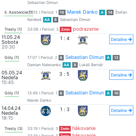
Sebastian Dimun
Marek Danko
II. Asistencie (1)
05:15
I Period: 1
10
A
14
Štefan
Kerekeš
AA
6
Sebastian Dimun
podrazenie
Tresty (1)
33:08
I Period: 3
2min
11.05.24
1
:
4
Detailne
Sobota
20:30
Sebastian Dimun
Góly (1)
17:07
I Period: 2
6
A
13
Damian Nalevanko
AA
8
Lukáš Bernát
05.05.24
3
:
5
Detailne
Nedeľa
15:45
Sebastian Dimun
Góly (1)
13:49
I Period: 1
6
A
10
Marek Danko
14.04.24
1
:
3
Detailne
Nedeľa
18:15
hákovanie
Tresty (3)
33:19
I Period: 3
2min
hákovanie
33:19
I Period: 3
2min