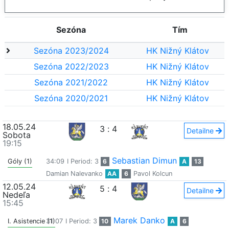
Sezóna
Tím
Sezóna 2023/2024
HK Nižný Klátov
Sezóna 2022/2023
HK Nižný Klátov
Sezóna 2021/2022
HK Nižný Klátov
Sezóna 2020/2021
HK Nižný Klátov
18.05.24
3
:
4
Detailne
Sobota
19:15
Sebastian Dimun
Góly (1)
34:09
I Period: 3
6
A
13
Damian Nalevanko
AA
6
Pavol Kolcun
12.05.24
5
:
4
Detailne
Nedeľa
15:45
Marek Danko
I. Asistencie (1)
31:07
I Period: 3
10
A
6