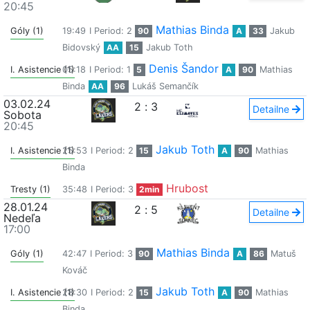
20:45
Mathias Binda
Góly (1)
19:49
I Period: 2
90
A
33
Jakub
Bidovský
AA
15
Jakub Toth
Denis Šandor
I. Asistencie (1)
05:18
I Period: 1
5
A
90
Mathias
Binda
AA
96
Lukáš Semančík
03.02.24
2
:
3
Detailne
Sobota
20:45
Jakub Toth
I. Asistencie (1)
25:53
I Period: 2
15
A
90
Mathias
Binda
Hrubost
Tresty (1)
35:48
I Period: 3
2min
28.01.24
2
:
5
Detailne
Nedeľa
17:00
Mathias Binda
Góly (1)
42:47
I Period: 3
90
A
86
Matuš
Kováč
Jakub Toth
I. Asistencie (1)
28:30
I Period: 2
15
A
90
Mathias
Binda