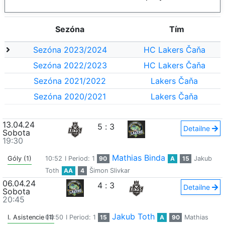
Sezóna
Tím
Sezóna 2023/2024
HC Lakers Čaňa
Sezóna 2022/2023
HC Lakers Čaňa
Sezóna 2021/2022
Lakers Čaňa
Sezóna 2020/2021
Lakers Čaňa
13.04.24
5
:
3
Detailne
Sobota
19:30
Mathias Binda
Góly (1)
10:52
I Period: 1
90
A
15
Jakub
Toth
AA
4
Šimon Slivkar
06.04.24
4
:
3
Detailne
Sobota
20:45
Jakub Toth
I. Asistencie (1)
04:50
I Period: 1
15
A
90
Mathias