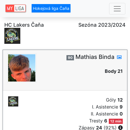
Hokejová liga Čaňa
HC Lakers Čaňa
Sezóna 2023/2024
Mathias Binda
90
Body 21
Góly
12
I. Asistencie
9
II. Asistencie
0
Tresty
6
12 min
Zápasy
24
(92%)