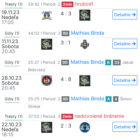
hrubosť
Tresty (1)
29:42
I Period: 2
2min
19.11.23
4
:
3
Detailne
Nedeľa
17:00
Mathias Binda
Góly (1)
44:02
I Period: 3
90
11.11.23
3
:
1
Detailne
Sobota
20:45
Mathias Binda
Góly (1)
25:27
I Period: 2
90
A
33
Jakub
Bidovský
28.10.23
4
:
8
Detailne
Sobota
20:45
Mathias Binda
Góly (1)
25:25
I Period: 2
90
A
4
Šimon
Slivkar
nedovolené bránenie
Tresty (1)
37:53
I Period: 3
2min
22.10.23
2
:
3
Detailne
Nedeľa
18:15