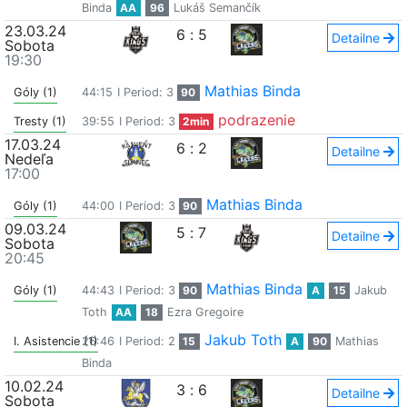
Binda
AA
96
Lukáš Semančík
23.03.24
6
:
5
Detailne
Sobota
19:30
Mathias Binda
Góly (1)
44:15
I Period: 3
90
podrazenie
Tresty (1)
39:55
I Period: 3
2min
17.03.24
6
:
2
Detailne
Nedeľa
17:00
Mathias Binda
Góly (1)
44:00
I Period: 3
90
09.03.24
5
:
7
Detailne
Sobota
20:45
Mathias Binda
Góly (1)
44:43
I Period: 3
90
A
15
Jakub
Toth
AA
18
Ezra Gregoire
Jakub Toth
I. Asistencie (1)
26:46
I Period: 2
15
A
90
Mathias
Binda
10.02.24
3
:
6
Detailne
Sobota