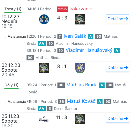
hákovanie
Tresty (1)
04:16
I Period: 1
2min
10.12.23
4
:
3
Detailne
Nedeľa
18:15
Ivan Salák
I. Asistencie (2)
15:20
I Period: 2
7
A
90
Mathias
Binda
AA
10
Vladimír Hanušovský
Vladimír Hanušovský
38:18
I Period: 3
10
A
90
Mathias Binda
02.12.23
8
:
1
Detailne
Sobota
20:45
Mathias Binda
Góly (1)
05:24
I Period: 1
90
A
86
Matuš
Kováč
Matuš Kováč
I. Asistencie (1)
42:56
I Period: 3
86
A
90
Mathias
Binda
AA
5
Denis Šandor
25.11.23
11
:
3
Detailne
Sobota
19:30