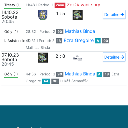
Zdržiavanie hry
Tresty (1)
11:48
I Period: 1
2min
14.10.23
1
:
5
Detailne
Sobota
20:45
Mathias Binda
Góly (1)
28:32
I Period: 2
90
Ezra Gregoire
I. Asistencie (1)
40:31
I Period: 3
18
A
90
Mathias Binda
07.10.23
2
:
8
Detailne
Sobota
20:45
Mathias Binda
Góly (1)
44:56
I Period: 3
90
A
18
Ezra
Gregoire
AA
96
Lukáš Semančík