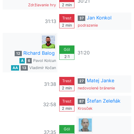
30:21
Zdržiavanie hry
2 min
Jan Konkol
Trest
37
31:13
2 min
podrazenie
Gól
31:20
Richard Balog
12
2:1
A
6
Pavol Kolcun
AA
13
Vladimír Kočan
Matej Janke
Trest
27
31:38
2 min
nedovolené bránenie
Štefan Zeleňák
Trest
87
32:58
2 min
Krosček
Gól
37:35