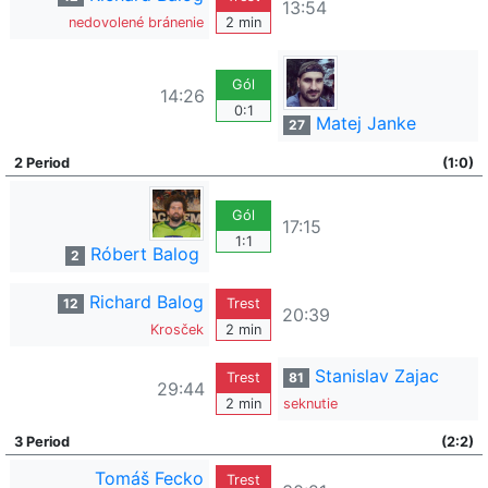
13:54
nedovolené bránenie
2 min
Gól
14:26
0:1
Matej Janke
27
2 Period
(1:0)
Gól
17:15
1:1
Róbert Balog
2
Richard Balog
12
Trest
20:39
Krosček
2 min
Stanislav Zajac
Trest
81
29:44
2 min
seknutie
3 Period
(2:2)
Tomáš Fecko
Trest