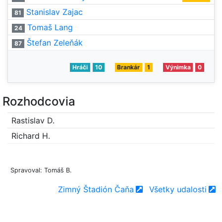
Stanislav Zajac
81
Tomaš Lang
24
Štefan Zeleňák
87
Hráči
10
Brankár
1
Výnimka
0
Rozhodcovia
Rastislav D.
Richard H.
Spravoval: Tomáš B.
Zimný Štadión Čaňa
Všetky udalosti