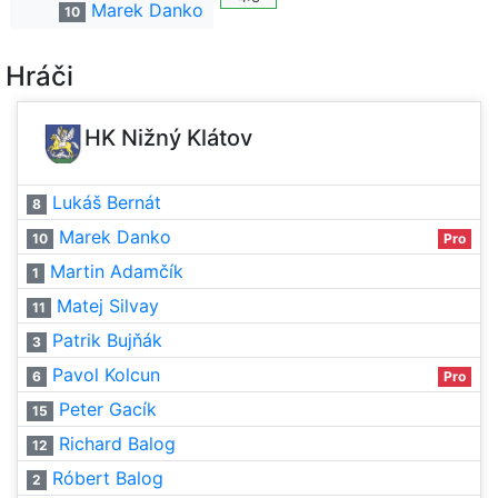
Marek Danko
10
Hráči
HK Nižný Klátov
Lukáš Bernát
8
Marek Danko
10
Pro
Martin Adamčík
1
Matej Silvay
11
Patrik Bujňák
3
Pavol Kolcun
6
Pro
Peter Gacík
15
Richard Balog
12
Róbert Balog
2