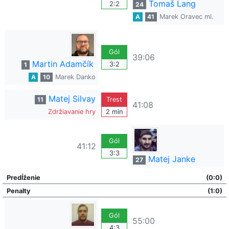
Tomaš Lang
2:2
24
A
41
Marek Oravec ml.
Gól
39:06
Martin Adamčík
3:2
1
A
10
Marek Danko
Matej Silvay
11
Trest
41:08
Zdržiavanie hry
2 min
Gól
41:12
3:3
Matej Janke
27
Predĺženie
(0:0)
Penalty
(1:0)
Gól
55:00
4:3