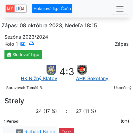
Hokejová liga Čaňa
Zápas: 08 októbra 2023, Nedeľa 18:15
Sezóna 2023/2024
Kolo
1
Zápas
Sledovať
Ligu
4
:
3
HK Nižný Klátov
AHK Sokoľany
Spravoval: Tomáš B.
Ukončený
Strely
24 (17 %)
:
27 (11 %)
1 Period
(0:1)
Richard Balog
12
Trest