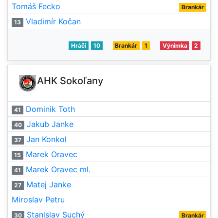
Tomáš Fecko
Brankár
Vladimír Kočan
13
Hráči
10
Brankár
1
Výnimka
2
AHK Sokoľany
Dominik Toth
41
Jakub Janke
40
Jan Konkol
37
Marek Oravec
15
Marek Oravec ml.
41
Matej Janke
27
Miroslav Petru
Stanislav Suchý
30
Brankár