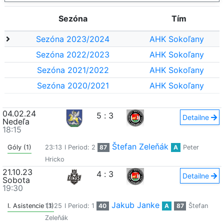
Sezóna
Tím
Sezóna 2023/2024
AHK Sokoľany
Sezóna 2022/2023
AHK Sokoľany
Sezóna 2021/2022
AHK Sokoľany
Sezóna 2020/2021
AHK Sokoľany
04.02.24
5
:
3
Detailne
Nedeľa
18:15
Štefan Zeleňák
Góly (1)
23:13
I Period: 2
87
A
Peter
Hricko
21.10.23
4
:
3
Detailne
Sobota
19:30
Jakub Janke
I. Asistencie (1)
13:25
I Period: 1
40
A
87
Štefan
Zeleňák