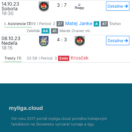
14.10.23
3
:
7
Detailne
Sobota
19:30
Matej Janke
I. Asistencie (1)
17:19
I Period: 2
27
A
87
Štefan
Zeleňák
AA
41
Marek Oravec ml.
08.10.23
4
:
3
Detailne
Nedeľa
18:15
Krosček
Tresty (1)
32:58
I Period: 3
2min
myliga.cloud
Od roku 2017 portál myliga.cloud pomáha hokejovým
fanúšikom na Slovensku vytvárať turnaje a ligy.