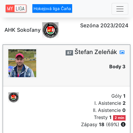
Hokejová liga Čaňa
Sezóna 2023/2024
AHK Sokoľany
Štefan Zeleňák
87
Body 3
Góly
1
I. Asistencie
2
II. Asistencie
0
Tresty
1
2 min
Zápasy
18
(69%)