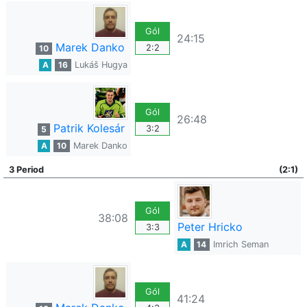
Gól
24:15
Marek Danko
2:2
10
A
16
Lukáš Hugya
Gól
26:48
Patrik Kolesár
3:2
5
A
10
Marek Danko
3 Period
(2:1)
Gól
38:08
Peter Hricko
3:3
A
14
Imrich Seman
Gól
41:24