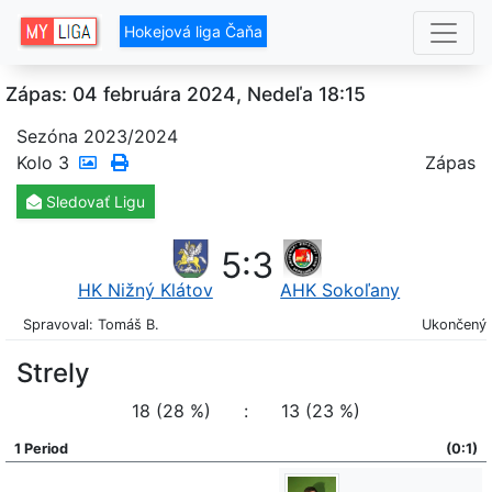
Hokejová liga Čaňa
Zápas: 04 februára 2024, Nedeľa 18:15
Sezóna 2023/2024
Kolo
3
Zápas
Sledovať
Ligu
5
:
3
HK Nižný Klátov
AHK Sokoľany
Spravoval: Tomáš B.
Ukončený
Strely
18 (28 %)
:
13 (23 %)
1 Period
(0:1)