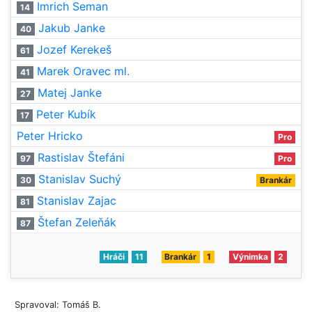
Imrich Seman
14
Jakub Janke
40
Jozef Kerekeš
61
Marek Oravec ml.
41
Matej Janke
27
Peter Kubík
17
Peter Hricko
Pro
Rastislav Štefáni
97
Pro
Stanislav Suchý
30
Brankár
Stanislav Zajac
81
Štefan Zeleňák
87
Hráči
11
Brankár
1
Výnimka
2
Spravoval: Tomáš B.