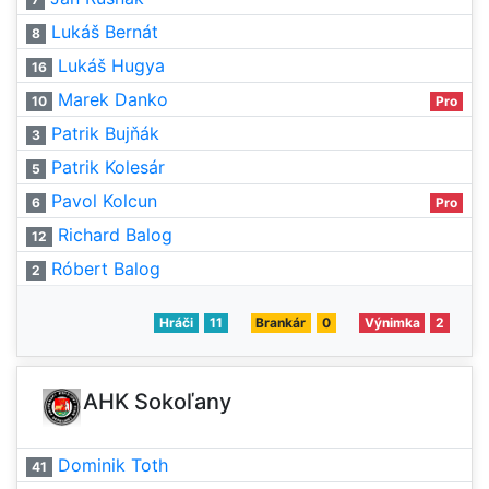
Lukáš Bernát
8
Lukáš Hugya
16
Marek Danko
10
Pro
Patrik Bujňák
3
Patrik Kolesár
5
Pavol Kolcun
6
Pro
Richard Balog
12
Róbert Balog
2
Hráči
11
Brankár
0
Výnimka
2
AHK Sokoľany
Dominik Toth
41