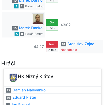
Marek Danko
4:3
10
A
2
Róbert Balog
Gól
43:02
Marek Danko
5:3
10
A
8
Lukáš Bernát
Stanislav Zajac
Trest
81
44:27
2 min
Napadnutie
Hráči
HK Nižný Klátov
Damian Nalevanko
13
Eduard Pištej
15
Ján Rusnák
7