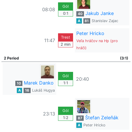
Gól
08:08
Jakub Janke
0:1
40
A
81
Stanislav Zajac
Peter Hricko
Trest
11:47
Veľa hráčov na Hp (pro
2 min
hráči)
2 Period
(3:1)
Gól
20:40
Marek Danko
1:1
10
A
16
Lukáš Hugya
Gól
23:13
Štefan Zeleňák
1:2
87
A
Peter Hricko