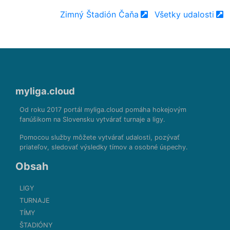
Zimný Štadión Čaňa
Všetky udalosti
myliga.cloud
Od roku 2017 portál myliga.cloud pomáha hokejovým
fanúšikom na Slovensku vytvárať turnaje a ligy.
Pomocou služby môžete vytvárať udalosti, pozývať
priateľov, sledovať výsledky tímov a osobné úspechy.
Obsah
LIGY
TURNAJE
TÍMY
ŠTADIÓNY