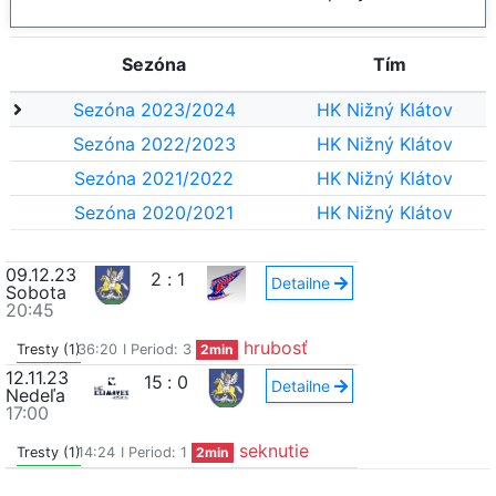
Sezóna
Tím
Sezóna 2023/2024
HK Nižný Klátov
Sezóna 2022/2023
HK Nižný Klátov
Sezóna 2021/2022
HK Nižný Klátov
Sezóna 2020/2021
HK Nižný Klátov
09.12.23
2
:
1
Detailne
Sobota
20:45
hrubosť
Tresty (1)
36:20
I Period: 3
2min
12.11.23
15
:
0
Detailne
Nedeľa
17:00
seknutie
Tresty (1)
14:24
I Period: 1
2min