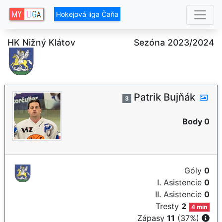
Hokejová liga Čaňa
HK Nižný Klátov
Sezóna 2023/2024
Patrik Bujňák
3
Body 0
Góly
0
I. Asistencie
0
II. Asistencie
0
Tresty
2
4 min
Zápasy
11
(37%)