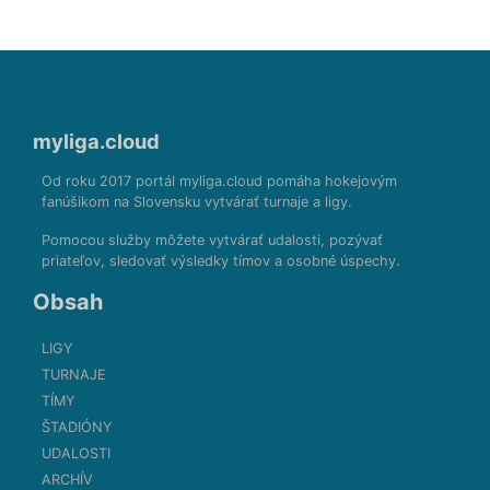
myliga.cloud
Od roku 2017 portál myliga.cloud pomáha hokejovým
fanúšikom na Slovensku vytvárať turnaje a ligy.
Pomocou služby môžete vytvárať udalosti, pozývať
priateľov, sledovať výsledky tímov a osobné úspechy.
Obsah
LIGY
TURNAJE
TÍMY
ŠTADIÓNY
UDALOSTI
ARCHÍV