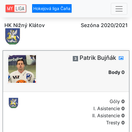
Hokejová liga Čaňa
HK Nižný Klátov
Sezóna 2020/2021
Patrik Bujňák
3
Body 0
Góly
0
I. Asistencie
0
II. Asistencie
0
Tresty
0