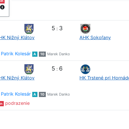
in
5
3
:
HK Nižný Klátov
AHK Sokoľany
Patrik Kolesár
A
10
Marek Danko
5
6
:
HK Nižný Klátov
HK Trstené pri Hornád
Patrik Kolesár
A
10
Marek Danko
podrazenie
in