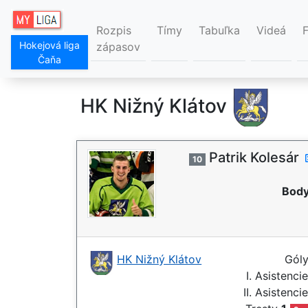
Rozpis
Tímy
Tabuľka
Videá
Hokejová liga
zápasov
Čaňa
HK Nižný Klátov
Patrik Kolesár
10
Body
HK Nižný Klátov
Gól
I. Asistenci
II. Asistenci