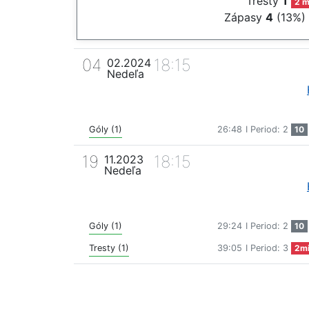
Tresty
1
2 m
Zápasy
4
(13%)
04
18:15
02.2024
Nedeľa
Góly (1)
26:48
I Period: 2
10
19
18:15
11.2023
Nedeľa
Góly (1)
29:24
I Period: 2
10
Tresty (1)
39:05
I Period: 3
2m