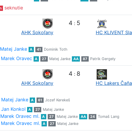
seknutie
n
4
5
:
AHK Sokoľany
HC KLIVENT Sl
Matej Janke
A
41
Dominik Toth
Marek Oravec
A
27
Matej Janke
AA
87
Patrik Gergely
4
8
:
AHK Sokoľany
HC Lakers Čaňa
Matej Janke
A
61
Jozef Kerekeš
Jan Konkol
A
27
Matej Janke
Marek Oravec ml.
A
27
Matej Janke
AA
24
Tomaš Lang
Marek Oravec ml.
A
27
Matej Janke