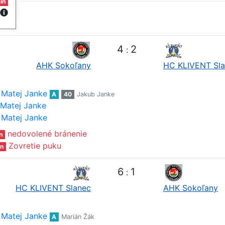
in
4
2
:
AHK Sokoľany
HC KLIVENT Sl
Matej Janke
A
40
Jakub Janke
Matej Janke
Matej Janke
nedovolené bránenie
n
Zovretie puku
n
6
1
:
HC KLIVENT Slanec
AHK Sokoľany
Matej Janke
A
Marián Žák