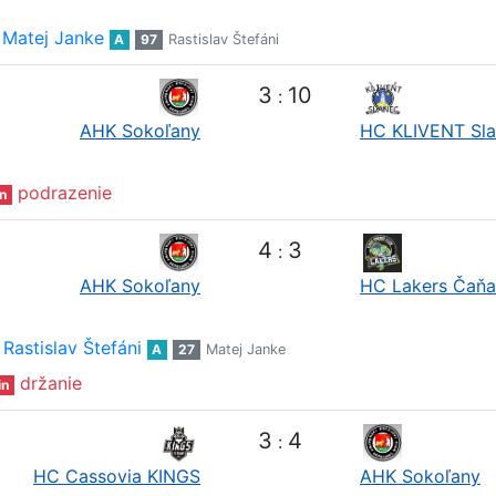
Matej Janke
A
97
Rastislav Štefáni
3
10
:
AHK Sokoľany
HC KLIVENT Sl
podrazenie
n
4
3
:
AHK Sokoľany
HC Lakers Čaňa
Rastislav Štefáni
A
27
Matej Janke
držanie
in
3
4
:
HC Cassovia KINGS
AHK Sokoľany