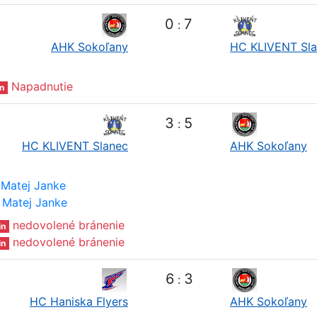
0
7
:
AHK Sokoľany
HC KLIVENT Sl
Napadnutie
n
3
5
:
HC KLIVENT Slanec
AHK Sokoľany
Matej Janke
Matej Janke
nedovolené bránenie
in
nedovolené bránenie
in
6
3
:
HC Haniska Flyers
AHK Sokoľany