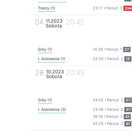
Tresty (1)
23:17
I Period: 2
2mi
04
20:45
11.2023
Sobota
Góly (1)
14:38
I Period: 1
27
I. Asistencie (1)
22:33
I Period: 2
15
28
20:45
10.2023
Sobota
Góly (1)
24:25
I Period: 2
27
I. Asistencie (3)
23:38
I Period: 2
37
36:19
I Period: 3
41
42:26
I Period: 3
41