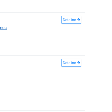
Detailne
anec
Detailne