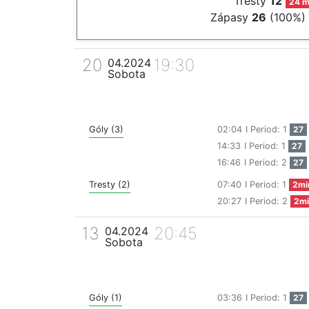
Tresty
12
24 m
Zápasy
26
(100%)
20
19:30
04.2024
Sobota
Góly (3)
02:04
I Period: 1
27
14:33
I Period: 1
27
16:46
I Period: 2
27
Tresty (2)
07:40
I Period: 1
2mi
20:27
I Period: 2
2mi
13
20:45
04.2024
Sobota
Góly (1)
03:36
I Period: 1
27