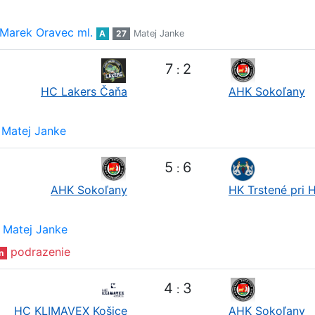
Marek Oravec ml.
A
27
Matej Janke
7
2
:
HC Lakers Čaňa
AHK Sokoľany
Matej Janke
5
6
:
AHK Sokoľany
HK Trstené pri 
Matej Janke
podrazenie
n
4
3
:
HC KLIMAVEX Košice
AHK Sokoľany