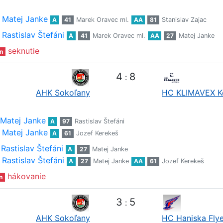
Matej Janke
A
41
Marek Oravec ml.
AA
81
Stanislav Zajac
Rastislav Štefáni
A
41
Marek Oravec ml.
AA
27
Matej Janke
seknutie
n
4
8
:
AHK Sokoľany
HC KLIMAVEX K
Matej Janke
A
97
Rastislav Štefáni
Matej Janke
A
61
Jozef Kerekeš
Rastislav Štefáni
A
27
Matej Janke
Rastislav Štefáni
A
27
Matej Janke
AA
61
Jozef Kerekeš
hákovanie
n
3
5
:
AHK Sokoľany
HC Haniska Flye