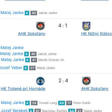
Matej Janke
A
40
Jakub Janke
4
1
:
AHK Sokoľany
HK Nižný Klátov
Matej Janke
Matej Janke
A
40
Jakub Janke
Matej Janke
A
41
Marek Oravec ml.
Jozef Veber
A
27
Matej Janke
2
4
:
HK Trstené pri Hornáde
AHK Sokoľany
Matej Janke
A
24
Tomaš Lang
AA
17
Peter Kubík
Jozef Kerekeš
A
97
Rastislav Štefáni
AA
27
Matej Janke