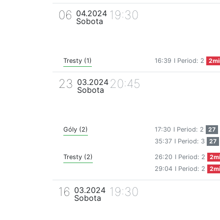
06
19:30
04.2024
Sobota
Tresty (1)
16:39
I Period: 2
2mi
23
20:45
03.2024
Sobota
Góly (2)
17:30
I Period: 2
27
35:37
I Period: 3
27
Tresty (2)
26:20
I Period: 2
2m
29:04
I Period: 2
2m
16
19:30
03.2024
Sobota