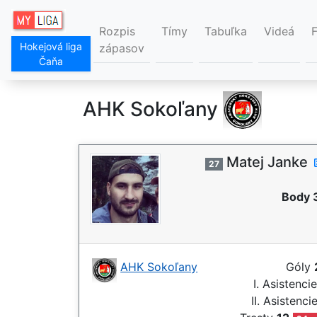
Rozpis
Tímy
Tabuľka
Videá
Hokejová liga
zápasov
Čaňa
AHK Sokoľany
Matej Janke
27
Body 
AHK Sokoľany
Góly
I. Asistenci
II. Asistenci