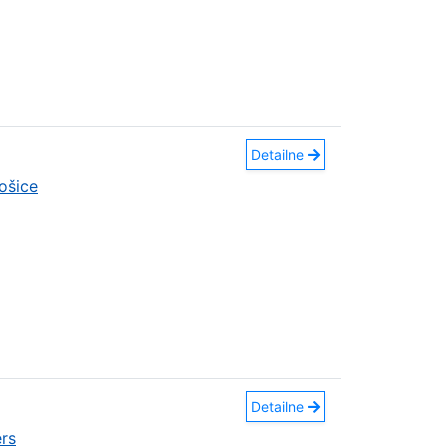
Detailne
ošice
Detailne
rs