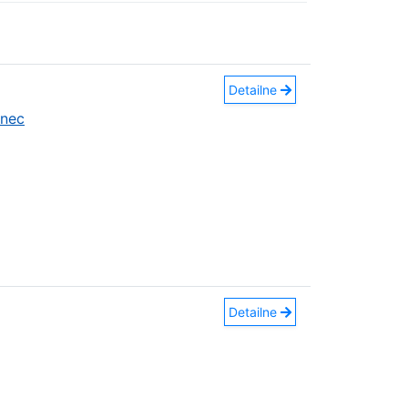
Detailne
anec
Detailne