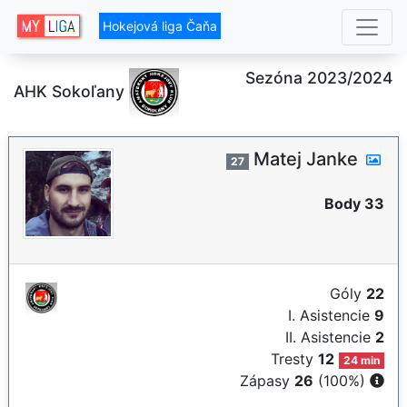
Hokejová liga Čaňa
Sezóna 2023/2024
AHK Sokoľany
Matej Janke
27
Body 33
Góly
22
I. Asistencie
9
II. Asistencie
2
Tresty
12
24 min
Zápasy
26
(100%)