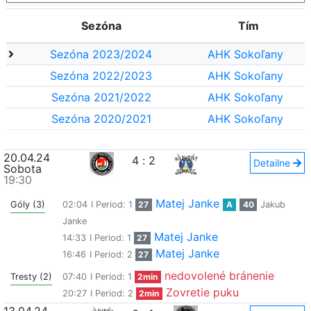
Sezóna
Tím
Sezóna 2023/2024
AHK Sokoľany
Sezóna 2022/2023
AHK Sokoľany
Sezóna 2021/2022
AHK Sokoľany
Sezóna 2020/2021
AHK Sokoľany
20.04.24
4
:
2
Detailne
Sobota
19:30
Matej Janke
Góly (3)
02:04
I Period: 1
27
A
40
Jakub
Janke
Matej Janke
14:33
I Period: 1
27
Matej Janke
16:46
I Period: 2
27
nedovolené bránenie
Tresty (2)
07:40
I Period: 1
2min
Zovretie puku
20:27
I Period: 2
2min