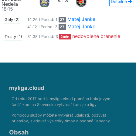
4
:
3
Detailne
Nedeľa
18:15
Matej Janke
Góly (2)
14:26
I Period: 1
27
Matej Janke
41:12
I Period: 3
27
nedovolené bránenie
Tresty (1)
31:38
I Period: 3
2min
myliga.cloud
Od roku 2017 portál myliga.cloud pomáha hokejovým
fanúšikom na Slovensku vytvárať turnaje a ligy.
Pomocou služby môžete vytvárať udalosti, pozývať
priateľov, sledovať výsledky tímov a osobné úspechy.
Obsah