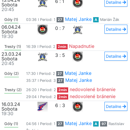
13.04.24
6
:
1
Detailne
Sobota
20:45
Matej Janke
Góly (1)
03:36
I Period: 1
27
A
Marián Žák
06.04.24
0
:
7
Detailne
Sobota
19:30
Napadnutie
Tresty (1)
16:39
I Period: 2
2min
23.03.24
3
:
5
Detailne
Sobota
20:45
Matej Janke
Góly (2)
17:30
I Period: 2
27
Matej Janke
35:37
I Period: 3
27
nedovolené bránenie
Tresty (2)
26:20
I Period: 2
2min
nedovolené bránenie
29:04
I Period: 2
2min
16.03.24
6
:
3
Detailne
Sobota
19:30
Matej Janke
Góly (1)
04:56
I Period: 1
27
A
97
Rastislav