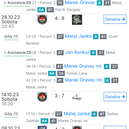
Marek Oravec
I. Asistencie (1)
22:33
I Period: 2
15
A
27
Matej
Janke
AA
87
Patrik Gergely
28.10.23
4
:
8
Detailne
Sobota
20:45
Matej Janke
Góly (1)
24:25
I Period: 2
27
A
61
Jozef
Kerekeš
Jan Konkol
I. Asistencie (3)
23:38
I Period: 2
37
A
27
Matej
Janke
Marek Oravec ml.
36:19
I Period: 3
41
A
27
Matej Janke
AA
24
Tomaš Lang
Marek Oravec ml.
42:26
I Period: 3
41
A
27
Matej Janke
14.10.23
3
:
7
Detailne
Sobota
19:30
Matej Janke
Góly (1)
17:19
I Period: 2
27
A
87
Štefan
Zeleňák
AA
41
Marek Oravec ml.
08.10.23