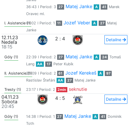
Matej Janke
36:43
I Period: 3
27
A
41
Marek
Oravec ml.
Jozef Veber
I. Asistencie (1)
01:02
I Period: 1
11
A
27
Matej
Janke
12.11.23
2
:
4
Detailne
Nedeľa
18:15
Matej Janke
Góly (1)
22:39
I Period: 2
27
A
24
Tomaš
Lang
AA
17
Peter Kubík
Jozef Kerekeš
II. Asistencie (1)
29:09
I Period: 2
61
A
97
Rastislav Štefáni
AA
27
Matej Janke
seknutie
Tresty (1)
23:17
I Period: 2
2min
04.11.23
4
:
5
Detailne
Sobota
20:45
Matej Janke
Góly (1)
14:38
I Period: 1
27
A
41
Dominik
Toth