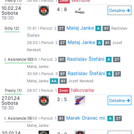
seknutie
Tresty (1)
04:44
I Period: 1
2min
10.02.24
4
:
8
Detailne
Sobota
19:30
Matej Janke
Góly (2)
15:41
I Period: 2
27
A
97
Rastislav
Štefáni
Matej Janke
28:03
I Period: 2
27
A
61
Jozef
Kerekeš
Rastislav Štefáni
I. Asistencie (2)
19:09
I Period: 2
97
A
27
Matej Janke
Rastislav Štefáni
30:56
I Period: 3
97
A
27
Matej Janke
AA
61
Jozef Kerekeš
hákovanie
Tresty (1)
09:07
I Period: 1
2min
27.01.24
3
:
5
Detailne
Sobota
19:30
Marek Oravec ml.
I. Asistencie (1)
14:59
I Period: 1
41
A
27
Matej Janke
20.01.24