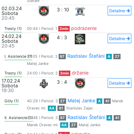
Štefáni
02.03.24
3
:
10
Detailne
Sobota
20:45
podrazenie
Tresty (1)
00:44
I Period: 1
2min
24.02.24
4
:
3
Detailne
Sobota
20:45
Rastislav Štefáni
I. Asistencie (1)
37:05
I Period: 3
97
A
27
Matej Janke
držanie
Tresty (1)
24:00
I Period: 2
2min
17.02.24
3
:
4
Detailne
Sobota
19:30
Matej Janke
Góly (1)
40:29
I Period: 3
27
A
41
Marek
Oravec ml.
AA
81
Stanislav Zajac
Rastislav Štefáni
II. Asistencie (1)
33:48
I Period: 3
97
A
41
Marek Oravec ml.
AA
27
Matej Janke