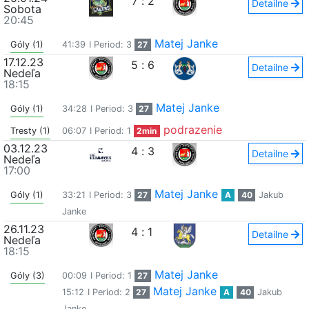
7
:
2
Detailne
Sobota
20:45
Matej Janke
Góly (1)
41:39
I Period: 3
27
17.12.23
5
:
6
Detailne
Nedeľa
18:15
Matej Janke
Góly (1)
34:28
I Period: 3
27
podrazenie
Tresty (1)
06:07
I Period: 1
2min
03.12.23
4
:
3
Detailne
Nedeľa
17:00
Matej Janke
Góly (1)
33:21
I Period: 3
27
A
40
Jakub
Janke
26.11.23
4
:
1
Detailne
Nedeľa
18:15
Matej Janke
Góly (3)
00:09
I Period: 1
27
Matej Janke
15:12
I Period: 2
27
A
40
Jakub
Janke