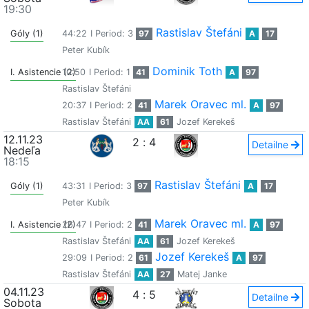
19:30
Rastislav Štefáni
Góly (1)
44:22
I Period: 3
97
A
17
Peter Kubík
Dominik Toth
I. Asistencie (2)
10:50
I Period: 1
41
A
97
Rastislav Štefáni
Marek Oravec ml.
20:37
I Period: 2
41
A
97
Rastislav Štefáni
AA
61
Jozef Kerekeš
12.11.23
2
:
4
Detailne
Nedeľa
18:15
Rastislav Štefáni
Góly (1)
43:31
I Period: 3
97
A
17
Peter Kubík
Marek Oravec ml.
I. Asistencie (2)
26:47
I Period: 2
41
A
97
Rastislav Štefáni
AA
61
Jozef Kerekeš
Jozef Kerekeš
29:09
I Period: 2
61
A
97
Rastislav Štefáni
AA
27
Matej Janke
04.11.23
4
:
5
Detailne
Sobota