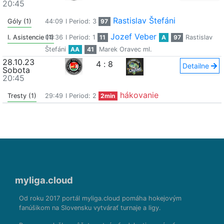
20:45
Rastislav Štefáni
Góly (1)
44:09
I Period: 3
97
Jozef Veber
I. Asistencie (1)
04:36
I Period: 1
11
A
97
Rastislav
Štefáni
AA
41
Marek Oravec ml.
28.10.23
4
:
8
Detailne
Sobota
20:45
hákovanie
Tresty (1)
29:49
I Period: 2
2min
myliga.cloud
Od roku 2017 portál myliga.cloud pomáha hokejovým
fanúšikom na Slovensku vytvárať turnaje a ligy.