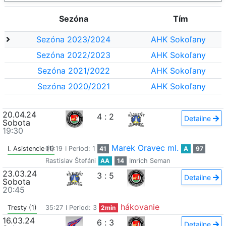
Sezóna
Tím
Sezóna 2023/2024
AHK Sokoľany
Sezóna 2022/2023
AHK Sokoľany
Sezóna 2021/2022
AHK Sokoľany
Sezóna 2020/2021
AHK Sokoľany
20.04.24
4
:
2
Detailne
Sobota
19:30
Marek Oravec ml.
I. Asistencie (1)
06:19
I Period: 1
41
A
97
Rastislav Štefáni
AA
14
Imrich Seman
23.03.24
3
:
5
Detailne
Sobota
20:45
hákovanie
Tresty (1)
35:27
I Period: 3
2min
16.03.24
6
:
3
Detailne