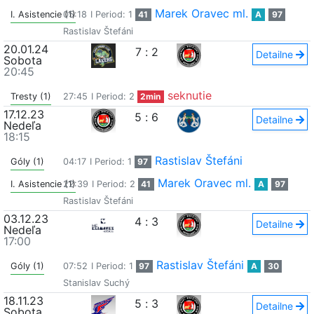
Marek Oravec ml.
I. Asistencie (1)
05:18
I Period: 1
41
A
97
Rastislav Štefáni
20.01.24
7
:
2
Detailne
Sobota
20:45
seknutie
Tresty (1)
27:45
I Period: 2
2min
17.12.23
5
:
6
Detailne
Nedeľa
18:15
Rastislav Štefáni
Góly (1)
04:17
I Period: 1
97
Marek Oravec ml.
I. Asistencie (1)
22:39
I Period: 2
41
A
97
Rastislav Štefáni
03.12.23
4
:
3
Detailne
Nedeľa
17:00
Rastislav Štefáni
Góly (1)
07:52
I Period: 1
97
A
30
Stanislav Suchý
18.11.23
5
:
3
Detailne
Sobota