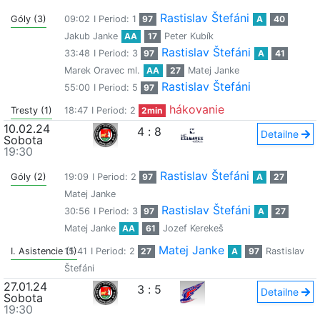
Rastislav Štefáni
Góly (3)
09:02
I Period: 1
97
A
40
Jakub Janke
AA
17
Peter Kubík
Rastislav Štefáni
33:48
I Period: 3
97
A
41
Marek Oravec ml.
AA
27
Matej Janke
Rastislav Štefáni
55:00
I Period: 5
97
hákovanie
Tresty (1)
18:47
I Period: 2
2min
10.02.24
4
:
8
Detailne
Sobota
19:30
Rastislav Štefáni
Góly (2)
19:09
I Period: 2
97
A
27
Matej Janke
Rastislav Štefáni
30:56
I Period: 3
97
A
27
Matej Janke
AA
61
Jozef Kerekeš
Matej Janke
I. Asistencie (1)
15:41
I Period: 2
27
A
97
Rastislav
Štefáni
27.01.24
3
:
5
Detailne
Sobota
19:30