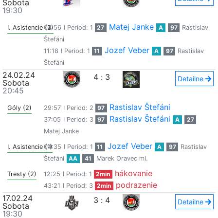
Sobota
19:30
Matej Janke
I. Asistencie (2)
04:56
I Period: 1
27
A
97
Rastislav
Štefáni
Jozef Veber
11:18
I Period: 1
11
A
97
Rastislav
Štefáni
24.02.24
4
:
3
Detailne
Sobota
20:45
Rastislav Štefáni
Góly (2)
29:57
I Period: 2
97
Rastislav Štefáni
37:05
I Period: 3
97
A
27
Matej Janke
Jozef Veber
I. Asistencie (1)
04:35
I Period: 1
11
A
97
Rastislav
Štefáni
AA
41
Marek Oravec ml.
hákovanie
Tresty (2)
12:25
I Period: 1
2min
podrazenie
43:21
I Period: 3
2min
17.02.24
3
:
4
Detailne
Sobota
19:30