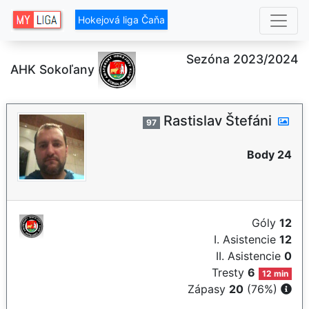
Hokejová liga Čaňa
Sezóna 2023/2024
AHK Sokoľany
Rastislav Štefáni
97
Body 24
Góly
12
I. Asistencie
12
II. Asistencie
0
Tresty
6
12 min
Zápasy
20
(76%)