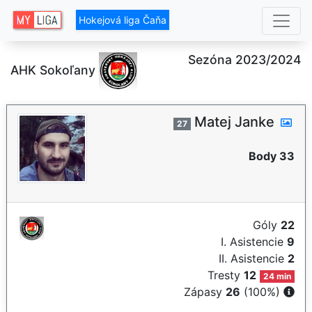
Hokejová liga Čaňa
Sezóna 2023/2024
AHK Sokoľany
Matej Janke
27
Body 33
Góly
22
I. Asistencie
9
II. Asistencie
2
Tresty
12
24 min
Zápasy
26
(100%)