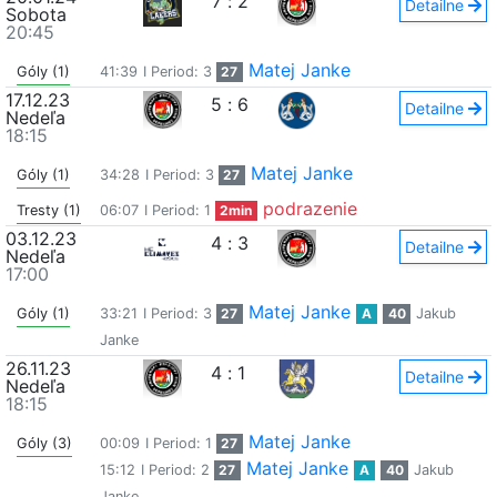
7
:
2
Detailne
Sobota
20:45
Matej Janke
Góly (1)
41:39
I Period: 3
27
17.12.23
5
:
6
Detailne
Nedeľa
18:15
Matej Janke
Góly (1)
34:28
I Period: 3
27
podrazenie
Tresty (1)
06:07
I Period: 1
2min
03.12.23
4
:
3
Detailne
Nedeľa
17:00
Matej Janke
Góly (1)
33:21
I Period: 3
27
A
40
Jakub
Janke
26.11.23
4
:
1
Detailne
Nedeľa
18:15
Matej Janke
Góly (3)
00:09
I Period: 1
27
Matej Janke
15:12
I Period: 2
27
A
40
Jakub
Janke