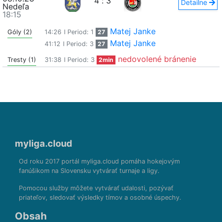
4
:
3
Detailne
Nedeľa
18:15
Matej Janke
Góly (2)
14:26
I Period: 1
27
Matej Janke
41:12
I Period: 3
27
nedovolené bránenie
Tresty (1)
31:38
I Period: 3
2min
myliga.cloud
Od roku 2017 portál myliga.cloud pomáha hokejovým
fanúšikom na Slovensku vytvárať turnaje a ligy.
Pomocou služby môžete vytvárať udalosti, pozývať
priateľov, sledovať výsledky tímov a osobné úspechy.
Obsah