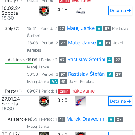
seknutie
Tresty (1)
04:44
I Period: 1
2min
10.02.24
4
:
8
Detailne
Sobota
19:30
Matej Janke
Góly (2)
15:41
I Period: 2
27
A
97
Rastislav
Štefáni
Matej Janke
28:03
I Period: 2
27
A
61
Jozef
Kerekeš
Rastislav Štefáni
I. Asistencie (2)
19:09
I Period: 2
97
A
27
Matej Janke
Rastislav Štefáni
30:56
I Period: 3
97
A
27
Matej Janke
AA
61
Jozef Kerekeš
hákovanie
Tresty (1)
09:07
I Period: 1
2min
27.01.24
3
:
5
Detailne
Sobota
19:30
Marek Oravec ml.
I. Asistencie (1)
14:59
I Period: 1
41
A
27
Matej Janke
20.01.24