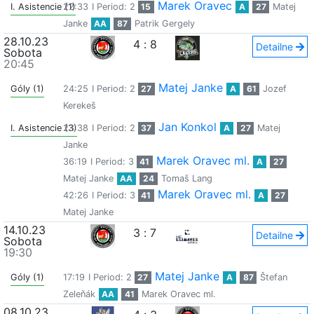
Marek Oravec
I. Asistencie (1)
22:33
I Period: 2
15
A
27
Matej
Janke
AA
87
Patrik Gergely
28.10.23
4
:
8
Detailne
Sobota
20:45
Matej Janke
Góly (1)
24:25
I Period: 2
27
A
61
Jozef
Kerekeš
Jan Konkol
I. Asistencie (3)
23:38
I Period: 2
37
A
27
Matej
Janke
Marek Oravec ml.
36:19
I Period: 3
41
A
27
Matej Janke
AA
24
Tomaš Lang
Marek Oravec ml.
42:26
I Period: 3
41
A
27
Matej Janke
14.10.23
3
:
7
Detailne
Sobota
19:30
Matej Janke
Góly (1)
17:19
I Period: 2
27
A
87
Štefan
Zeleňák
AA
41
Marek Oravec ml.
08.10.23