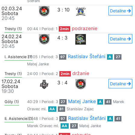
Štefáni
02.03.24
3
:
10
Detailne
Sobota
20:45
podrazenie
Tresty (1)
00:44
I Period: 1
2min
24.02.24
4
:
3
Detailne
Sobota
20:45
Rastislav Štefáni
I. Asistencie (1)
37:05
I Period: 3
97
A
27
Matej Janke
držanie
Tresty (1)
24:00
I Period: 2
2min
17.02.24
3
:
4
Detailne
Sobota
19:30
Matej Janke
Góly (1)
40:29
I Period: 3
27
A
41
Marek
Oravec ml.
AA
81
Stanislav Zajac
Rastislav Štefáni
II. Asistencie (1)
33:48
I Period: 3
97
A
41
Marek Oravec ml.
AA
27
Matej Janke