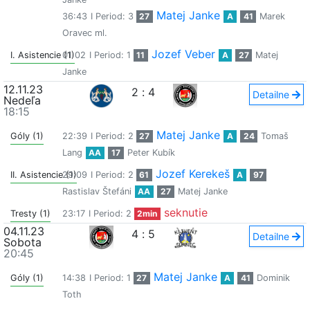
Matej Janke
36:43
I Period: 3
27
A
41
Marek
Oravec ml.
Jozef Veber
I. Asistencie (1)
01:02
I Period: 1
11
A
27
Matej
Janke
12.11.23
2
:
4
Detailne
Nedeľa
18:15
Matej Janke
Góly (1)
22:39
I Period: 2
27
A
24
Tomaš
Lang
AA
17
Peter Kubík
Jozef Kerekeš
II. Asistencie (1)
29:09
I Period: 2
61
A
97
Rastislav Štefáni
AA
27
Matej Janke
seknutie
Tresty (1)
23:17
I Period: 2
2min
04.11.23
4
:
5
Detailne
Sobota
20:45
Matej Janke
Góly (1)
14:38
I Period: 1
27
A
41
Dominik
Toth