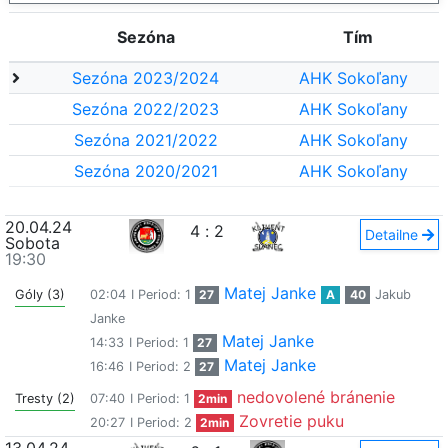
Sezóna
Tím
Sezóna 2023/2024
AHK Sokoľany
Sezóna 2022/2023
AHK Sokoľany
Sezóna 2021/2022
AHK Sokoľany
Sezóna 2020/2021
AHK Sokoľany
20.04.24
4
:
2
Detailne
Sobota
19:30
Matej Janke
Góly (3)
02:04
I Period: 1
27
A
40
Jakub
Janke
Matej Janke
14:33
I Period: 1
27
Matej Janke
16:46
I Period: 2
27
nedovolené bránenie
Tresty (2)
07:40
I Period: 1
2min
Zovretie puku
20:27
I Period: 2
2min