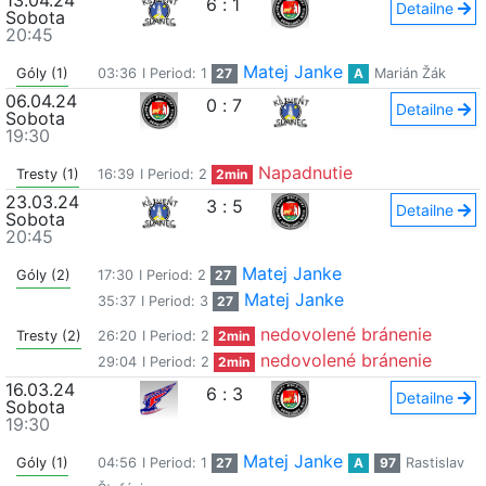
13.04.24
6
:
1
Detailne
Sobota
20:45
Matej Janke
Góly (1)
03:36
I Period: 1
27
A
Marián Žák
06.04.24
0
:
7
Detailne
Sobota
19:30
Napadnutie
Tresty (1)
16:39
I Period: 2
2min
23.03.24
3
:
5
Detailne
Sobota
20:45
Matej Janke
Góly (2)
17:30
I Period: 2
27
Matej Janke
35:37
I Period: 3
27
nedovolené bránenie
Tresty (2)
26:20
I Period: 2
2min
nedovolené bránenie
29:04
I Period: 2
2min
16.03.24
6
:
3
Detailne
Sobota
19:30
Matej Janke
Góly (1)
04:56
I Period: 1
27
A
97
Rastislav