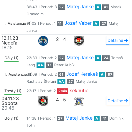
Matej Janke
36:43
I Period: 3
27
A
41
Marek
Oravec ml.
Jozef Veber
I. Asistencie (1)
01:02
I Period: 1
11
A
27
Matej
Janke
12.11.23
2
:
4
Detailne
Nedeľa
18:15
Matej Janke
Góly (1)
22:39
I Period: 2
27
A
24
Tomaš
Lang
AA
17
Peter Kubík
Jozef Kerekeš
II. Asistencie (1)
29:09
I Period: 2
61
A
97
Rastislav Štefáni
AA
27
Matej Janke
seknutie
Tresty (1)
23:17
I Period: 2
2min
04.11.23
4
:
5
Detailne
Sobota
20:45
Matej Janke
Góly (1)
14:38
I Period: 1
27
A
41
Dominik
Toth