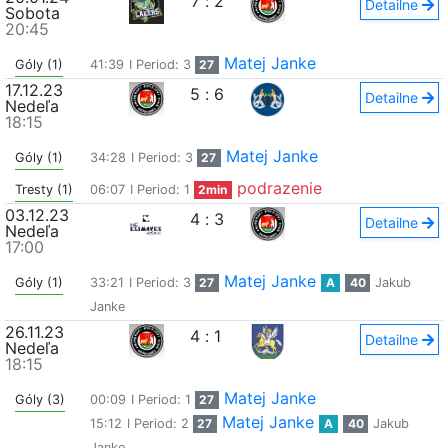
7
:
2
Detailne
Sobota
20:45
Matej Janke
Góly (1)
41:39
I Period: 3
27
17.12.23
5
:
6
Detailne
Nedeľa
18:15
Matej Janke
Góly (1)
34:28
I Period: 3
27
podrazenie
Tresty (1)
06:07
I Period: 1
2min
03.12.23
4
:
3
Detailne
Nedeľa
17:00
Matej Janke
Góly (1)
33:21
I Period: 3
27
A
40
Jakub
Janke
26.11.23
4
:
1
Detailne
Nedeľa
18:15
Matej Janke
Góly (3)
00:09
I Period: 1
27
Matej Janke
15:12
I Period: 2
27
A
40
Jakub
Janke