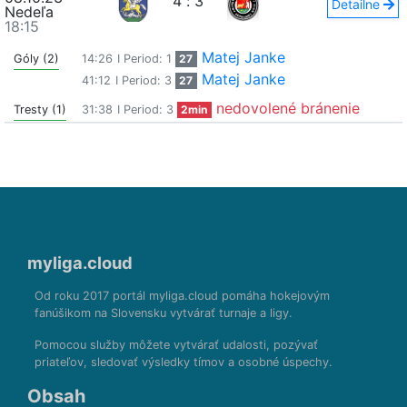
4
:
3
Detailne
Nedeľa
18:15
Matej Janke
Góly (2)
14:26
I Period: 1
27
Matej Janke
41:12
I Period: 3
27
nedovolené bránenie
Tresty (1)
31:38
I Period: 3
2min
myliga.cloud
Od roku 2017 portál myliga.cloud pomáha hokejovým
fanúšikom na Slovensku vytvárať turnaje a ligy.
Pomocou služby môžete vytvárať udalosti, pozývať
priateľov, sledovať výsledky tímov a osobné úspechy.
Obsah