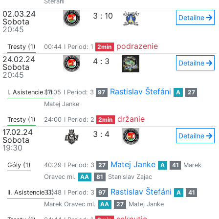
Štefáni
02.03.24
3
:
10
Detailne
Sobota
20:45
podrazenie
Tresty (1)
00:44
I Period: 1
2min
24.02.24
4
:
3
Detailne
Sobota
20:45
Rastislav Štefáni
I. Asistencie (1)
37:05
I Period: 3
97
A
27
Matej Janke
držanie
Tresty (1)
24:00
I Period: 2
2min
17.02.24
3
:
4
Detailne
Sobota
19:30
Matej Janke
Góly (1)
40:29
I Period: 3
27
A
41
Marek
Oravec ml.
AA
81
Stanislav Zajac
Rastislav Štefáni
II. Asistencie (1)
33:48
I Period: 3
97
A
41
Marek Oravec ml.
AA
27
Matej Janke