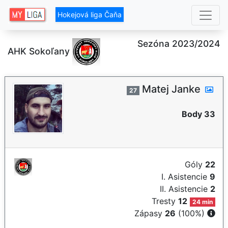
Hokejová liga Čaňa
Sezóna 2023/2024
AHK Sokoľany
Matej Janke
27
Body 33
Góly
22
I. Asistencie
9
II. Asistencie
2
Tresty
12
24 min
Zápasy
26
(100%)