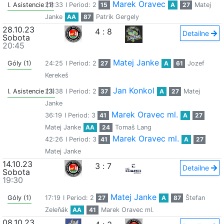
Marek Oravec
I. Asistencie (1)
22:33
I Period: 2
15
A
27
Matej
Janke
AA
87
Patrik Gergely
28.10.23
4
:
8
Detailne
Sobota
20:45
Matej Janke
Góly (1)
24:25
I Period: 2
27
A
61
Jozef
Kerekeš
Jan Konkol
I. Asistencie (3)
23:38
I Period: 2
37
A
27
Matej
Janke
Marek Oravec ml.
36:19
I Period: 3
41
A
27
Matej Janke
AA
24
Tomaš Lang
Marek Oravec ml.
42:26
I Period: 3
41
A
27
Matej Janke
14.10.23
3
:
7
Detailne
Sobota
19:30
Matej Janke
Góly (1)
17:19
I Period: 2
27
A
87
Štefan
Zeleňák
AA
41
Marek Oravec ml.
08.10.23