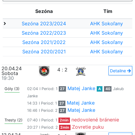
Sezóna
Tím
Sezóna 2023/2024
AHK Sokoľany
Sezóna 2022/2023
AHK Sokoľany
Sezóna 2021/2022
AHK Sokoľany
Sezóna 2020/2021
AHK Sokoľany
20.04.24
4
:
2
Detailne
Sobota
19:30
Matej Janke
Góly (3)
02:04
I Period: 1
27
A
40
Jakub
Janke
Matej Janke
14:33
I Period: 1
27
Matej Janke
16:46
I Period: 2
27
nedovolené bránenie
Tresty (2)
07:40
I Period: 1
2min
Zovretie puku
20:27
I Period: 2
2min