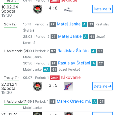
seknutie
Tresty (1)
04:44
I Period: 1
2min
10.02.24
4
:
8
Detailne
Sobota
19:30
Matej Janke
Góly (2)
15:41
I Period: 2
27
A
97
Rastislav
Štefáni
Matej Janke
28:03
I Period: 2
27
A
61
Jozef
Kerekeš
Rastislav Štefáni
I. Asistencie (2)
19:09
I Period: 2
97
A
27
Matej Janke
Rastislav Štefáni
30:56
I Period: 3
97
A
27
Matej Janke
AA
61
Jozef Kerekeš
hákovanie
Tresty (1)
09:07
I Period: 1
2min
27.01.24
3
:
5
Detailne
Sobota
19:30
Marek Oravec ml.
I. Asistencie (1)
14:59
I Period: 1
41
A
27
Matej Janke
20.01.24