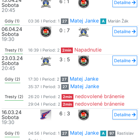
13.04.24
6
:
1
Detailne
Sobota
20:45
Matej Janke
Góly (1)
03:36
I Period: 1
27
A
Marián Žák
06.04.24
0
:
7
Detailne
Sobota
19:30
Napadnutie
Tresty (1)
16:39
I Period: 2
2min
23.03.24
3
:
5
Detailne
Sobota
20:45
Matej Janke
Góly (2)
17:30
I Period: 2
27
Matej Janke
35:37
I Period: 3
27
nedovolené bránenie
Tresty (2)
26:20
I Period: 2
2min
nedovolené bránenie
29:04
I Period: 2
2min
16.03.24
6
:
3
Detailne
Sobota
19:30
Matej Janke
Góly (1)
04:56
I Period: 1
27
A
97
Rastislav