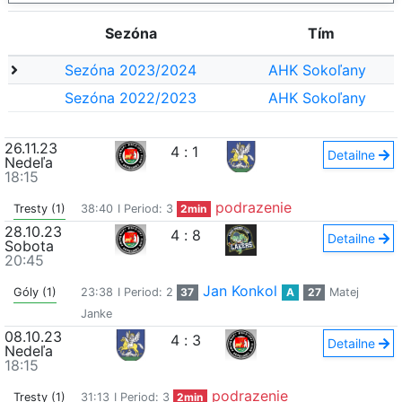
Sezóna
Tím
Sezóna 2023/2024
AHK Sokoľany
Sezóna 2022/2023
AHK Sokoľany
26.11.23
4
:
1
Detailne
Nedeľa
18:15
podrazenie
Tresty (1)
38:40
I Period: 3
2min
28.10.23
4
:
8
Detailne
Sobota
20:45
Jan Konkol
Góly (1)
23:38
I Period: 2
37
A
27
Matej
Janke
08.10.23
4
:
3
Detailne
Nedeľa
18:15
podrazenie
Tresty (1)
31:13
I Period: 3
2min