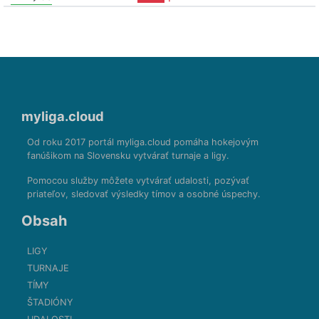
myliga.cloud
Od roku 2017 portál myliga.cloud pomáha hokejovým
fanúšikom na Slovensku vytvárať turnaje a ligy.
Pomocou služby môžete vytvárať udalosti, pozývať
priateľov, sledovať výsledky tímov a osobné úspechy.
Obsah
LIGY
TURNAJE
TÍMY
ŠTADIÓNY