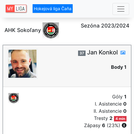
Hokejová liga Čaňa
Sezóna 2023/2024
AHK Sokoľany
Jan Konkol
37
Body 1
Góly
1
I. Asistencie
0
II. Asistencie
0
Tresty
2
4 min
Zápasy
6
(23%)