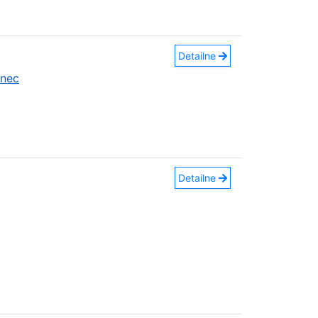
Detailne
anec
Detailne