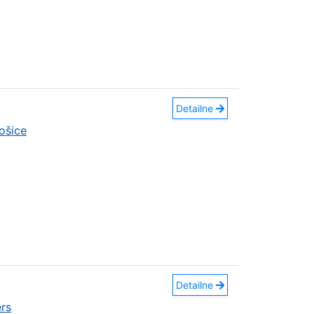
Detailne
ošice
Detailne
rs