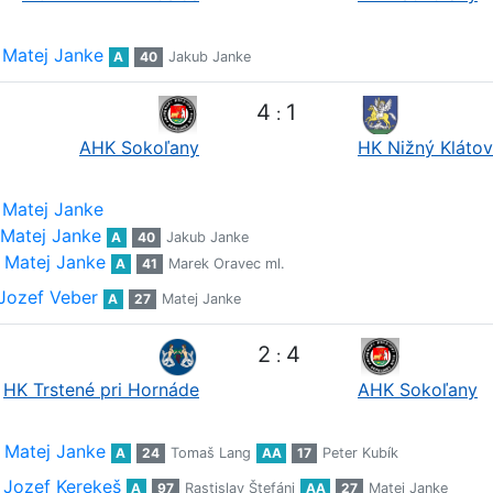
Matej Janke
A
40
Jakub Janke
4
1
:
AHK Sokoľany
HK Nižný Klátov
Matej Janke
Matej Janke
A
40
Jakub Janke
Matej Janke
A
41
Marek Oravec ml.
Jozef Veber
A
27
Matej Janke
2
4
:
HK Trstené pri Hornáde
AHK Sokoľany
Matej Janke
A
24
Tomaš Lang
AA
17
Peter Kubík
Jozef Kerekeš
A
97
Rastislav Štefáni
AA
27
Matej Janke