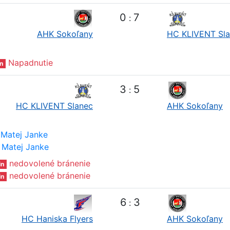
0
7
:
AHK Sokoľany
HC KLIVENT Sl
Napadnutie
n
3
5
:
HC KLIVENT Slanec
AHK Sokoľany
Matej Janke
Matej Janke
nedovolené bránenie
in
nedovolené bránenie
in
6
3
:
HC Haniska Flyers
AHK Sokoľany