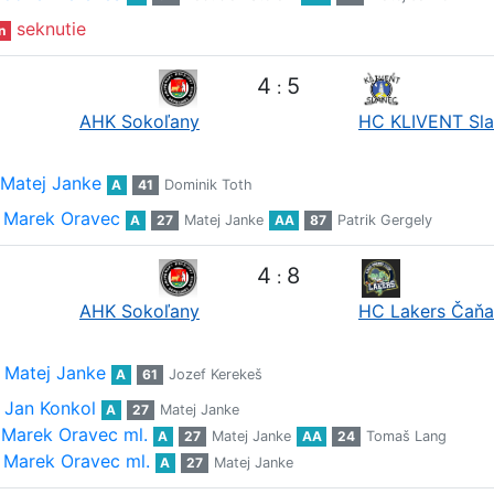
seknutie
n
4
5
:
AHK Sokoľany
HC KLIVENT Sl
Matej Janke
A
41
Dominik Toth
Marek Oravec
A
27
Matej Janke
AA
87
Patrik Gergely
4
8
:
AHK Sokoľany
HC Lakers Čaňa
Matej Janke
A
61
Jozef Kerekeš
Jan Konkol
A
27
Matej Janke
Marek Oravec ml.
A
27
Matej Janke
AA
24
Tomaš Lang
Marek Oravec ml.
A
27
Matej Janke