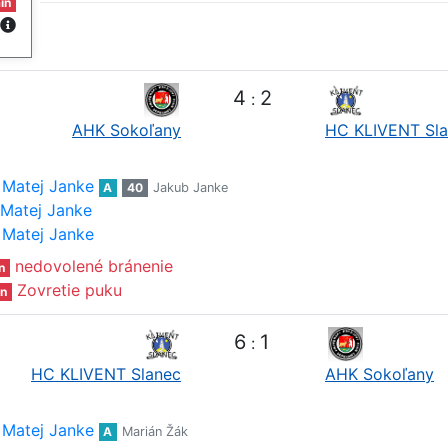
in
4
2
:
AHK Sokoľany
HC KLIVENT Sl
Matej Janke
A
40
Jakub Janke
Matej Janke
Matej Janke
nedovolené bránenie
n
Zovretie puku
n
6
1
:
HC KLIVENT Slanec
AHK Sokoľany
Matej Janke
A
Marián Žák