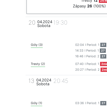
Tresty
12
24 m
Zápasy
26
(100%)
20
19:30
04.2024
Sobota
Góly (3)
02:04
I Period: 1
27
14:33
I Period: 1
27
16:46
I Period: 2
27
Tresty (2)
07:40
I Period: 1
2mi
20:27
I Period: 2
2mi
13
20:45
04.2024
Sobota
Góly (1)
03:36
I Period: 1
27