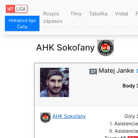
Rozpis
Tímy
Tabuľka
Videá
Hokejová liga
zápasov
Čaňa
AHK Sokoľany
Matej Janke
27
Body 
AHK Sokoľany
Góly
I. Asistenci
II. Asistenci