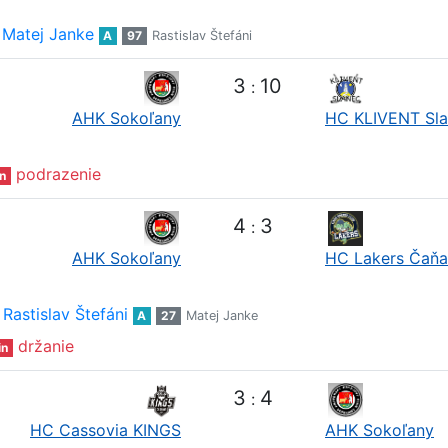
Matej Janke
A
97
Rastislav Štefáni
3
10
:
AHK Sokoľany
HC KLIVENT Sl
podrazenie
n
4
3
:
AHK Sokoľany
HC Lakers Čaňa
Rastislav Štefáni
A
27
Matej Janke
držanie
in
3
4
:
HC Cassovia KINGS
AHK Sokoľany