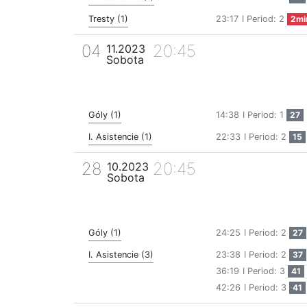
Tresty (1)
23:17
I Period: 2
2mi
04
20:45
11.2023
Sobota
Góly (1)
14:38
I Period: 1
27
I. Asistencie (1)
22:33
I Period: 2
15
28
20:45
10.2023
Sobota
Góly (1)
24:25
I Period: 2
27
I. Asistencie (3)
23:38
I Period: 2
37
36:19
I Period: 3
41
42:26
I Period: 3
41