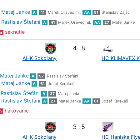
Matej Janke
A
41
Marek Oravec ml.
AA
81
Stanislav Zajac
Rastislav Štefáni
A
41
Marek Oravec ml.
AA
27
Matej Janke
seknutie
n
4
8
:
AHK Sokoľany
HC KLIMAVEX K
Matej Janke
A
97
Rastislav Štefáni
Matej Janke
A
61
Jozef Kerekeš
Rastislav Štefáni
A
27
Matej Janke
Rastislav Štefáni
A
27
Matej Janke
AA
61
Jozef Kerekeš
hákovanie
n
3
5
:
AHK Sokoľany
HC Haniska Flye