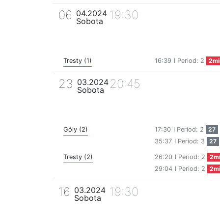
06
19:30
04.2024
Sobota
Tresty (1)
16:39
I Period: 2
2mi
23
20:45
03.2024
Sobota
Góly (2)
17:30
I Period: 2
27
35:37
I Period: 3
27
Tresty (2)
26:20
I Period: 2
2m
29:04
I Period: 2
2m
16
19:30
03.2024
Sobota