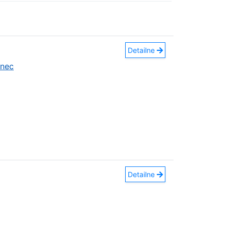
Detailne
anec
Detailne