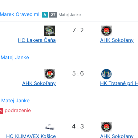
Marek Oravec ml.
A
27
Matej Janke
7
2
:
HC Lakers Čaňa
AHK Sokoľany
Matej Janke
5
6
:
AHK Sokoľany
HK Trstené pri 
Matej Janke
podrazenie
n
4
3
:
HC KLIMAVEX Košice
AHK Sokoľany