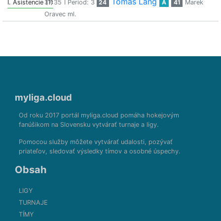
Tomaš Lang
I. Asistencie (1)
37:35
I Period: 3
24
A
41
Marek
Oravec ml.
myliga.cloud
Od roku 2017 portál myliga.cloud pomáha hokejovým
fanúšikom na Slovensku vytvárať turnaje a ligy.
Pomocou služby môžete vytvárať udalosti, pozývať
priateľov, sledovať výsledky tímov a osobné úspechy.
Obsah
LIGY
TURNAJE
TÍMY