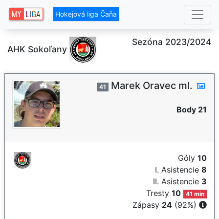
Hokejová liga Čaňa
Sezóna 2023/2024
AHK Sokoľany
Marek Oravec ml.
41
Body 21
Góly
10
I. Asistencie
8
II. Asistencie
3
Tresty
10
41 min
Zápasy
24
(92%)