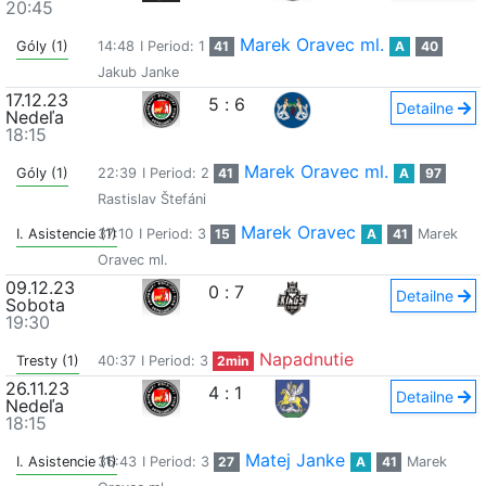
20:45
Marek Oravec ml.
Góly (1)
14:48
I Period: 1
41
A
40
Jakub Janke
17.12.23
5
:
6
Detailne
Nedeľa
18:15
Marek Oravec ml.
Góly (1)
22:39
I Period: 2
41
A
97
Rastislav Štefáni
Marek Oravec
I. Asistencie (1)
37:10
I Period: 3
15
A
41
Marek
Oravec ml.
09.12.23
0
:
7
Detailne
Sobota
19:30
Napadnutie
Tresty (1)
40:37
I Period: 3
2min
26.11.23
4
:
1
Detailne
Nedeľa
18:15
Matej Janke
I. Asistencie (1)
36:43
I Period: 3
27
A
41
Marek