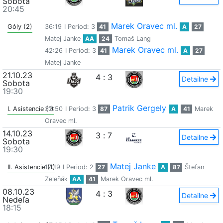
Sobota
20:45
Marek Oravec ml.
Góly (2)
36:19
I Period: 3
41
A
27
Matej Janke
AA
24
Tomaš Lang
Marek Oravec ml.
42:26
I Period: 3
41
A
27
Matej Janke
21.10.23
4
:
3
Detailne
Sobota
19:30
Patrik Gergely
I. Asistencie (1)
32:50
I Period: 3
87
A
41
Marek
Oravec ml.
14.10.23
3
:
7
Detailne
Sobota
19:30
Matej Janke
II. Asistencie (1)
17:19
I Period: 2
27
A
87
Štefan
Zeleňák
AA
41
Marek Oravec ml.
08.10.23
4
:
3
Detailne
Nedeľa
18:15