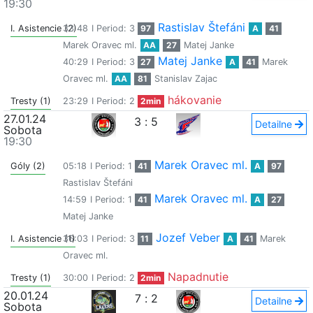
19:30
Rastislav Štefáni
I. Asistencie (2)
33:48
I Period: 3
97
A
41
Marek Oravec ml.
AA
27
Matej Janke
Matej Janke
40:29
I Period: 3
27
A
41
Marek
Oravec ml.
AA
81
Stanislav Zajac
hákovanie
Tresty (1)
23:29
I Period: 2
2min
27.01.24
3
:
5
Detailne
Sobota
19:30
Marek Oravec ml.
Góly (2)
05:18
I Period: 1
41
A
97
Rastislav Štefáni
Marek Oravec ml.
14:59
I Period: 1
41
A
27
Matej Janke
Jozef Veber
I. Asistencie (1)
36:03
I Period: 3
11
A
41
Marek
Oravec ml.
Napadnutie
Tresty (1)
30:00
I Period: 2
2min
20.01.24
7
:
2
Detailne
Sobota