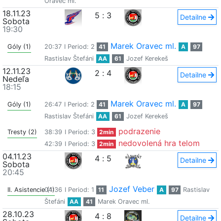
Oravec ml.
18.11.23
5
:
3
Detailne
Sobota
19:30
Marek Oravec ml.
Góly (1)
20:37
I Period: 2
41
A
97
Rastislav Štefáni
AA
61
Jozef Kerekeš
12.11.23
2
:
4
Detailne
Nedeľa
18:15
Marek Oravec ml.
Góly (1)
26:47
I Period: 2
41
A
97
Rastislav Štefáni
AA
61
Jozef Kerekeš
podrazenie
Tresty (2)
38:39
I Period: 3
2min
nedovolená hra telom
42:39
I Period: 3
2min
04.11.23
4
:
5
Detailne
Sobota
20:45
Jozef Veber
II. Asistencie (1)
04:36
I Period: 1
11
A
97
Rastislav
Štefáni
AA
41
Marek Oravec ml.
28.10.23
4
:
8
Detailne