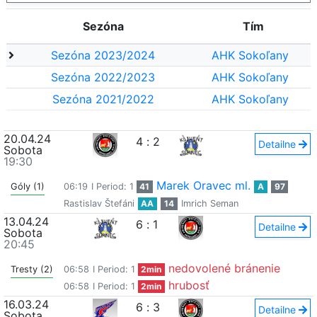
Sezóna
Tím
Sezóna 2023/2024
AHK Sokoľany
Sezóna 2022/2023
AHK Sokoľany
Sezóna 2021/2022
AHK Sokoľany
20.04.24
4
:
2
Detailne
Sobota
19:30
Marek Oravec ml.
Góly (1)
06:19
I Period: 1
41
A
97
Rastislav Štefáni
AA
14
Imrich Seman
13.04.24
6
:
1
Detailne
Sobota
20:45
nedovolené bránenie
Tresty (2)
06:58
I Period: 1
2min
hrubosť
06:58
I Period: 1
2min
16.03.24
6
:
3
Detailne
Sobota