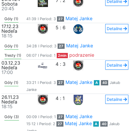
7
:
2
Detailne
Sobota
20:45
Matej Janke
Góly (1)
41:39
I Period: 3
27
17.12.23
5
:
6
Detailne
Nedeľa
18:15
Matej Janke
Góly (1)
34:28
I Period: 3
27
podrazenie
Tresty (1)
06:07
I Period: 1
2min
03.12.23
4
:
3
Detailne
Nedeľa
17:00
Matej Janke
Góly (1)
33:21
I Period: 3
27
A
40
Jakub
Janke
26.11.23
4
:
1
Detailne
Nedeľa
18:15
Matej Janke
Góly (3)
00:09
I Period: 1
27
Matej Janke
15:12
I Period: 2
27
A
40
Jakub
Janke