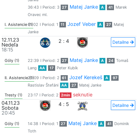
Matej Janke
36:43
I Period: 3
27
A
41
Marek
Oravec ml.
Jozef Veber
I. Asistencie (1)
01:02
I Period: 1
11
A
27
Matej
Janke
12.11.23
2
:
4
Detailne
Nedeľa
18:15
Matej Janke
Góly (1)
22:39
I Period: 2
27
A
24
Tomaš
Lang
AA
17
Peter Kubík
Jozef Kerekeš
II. Asistencie (1)
29:09
I Period: 2
61
A
97
Rastislav Štefáni
AA
27
Matej Janke
seknutie
Tresty (1)
23:17
I Period: 2
2min
04.11.23
4
:
5
Detailne
Sobota
20:45
Matej Janke
Góly (1)
14:38
I Period: 1
27
A
41
Dominik
Toth