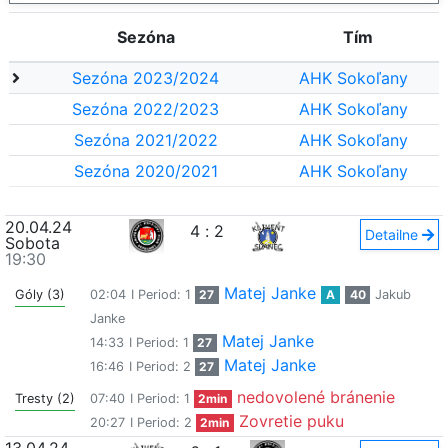
Sezóna
Tím
Sezóna 2023/2024
AHK Sokoľany
Sezóna 2022/2023
AHK Sokoľany
Sezóna 2021/2022
AHK Sokoľany
Sezóna 2020/2021
AHK Sokoľany
20.04.24
4
:
2
Detailne
Sobota
19:30
Matej Janke
Góly (3)
02:04
I Period: 1
27
A
40
Jakub
Janke
Matej Janke
14:33
I Period: 1
27
Matej Janke
16:46
I Period: 2
27
nedovolené bránenie
Tresty (2)
07:40
I Period: 1
2min
Zovretie puku
20:27
I Period: 2
2min