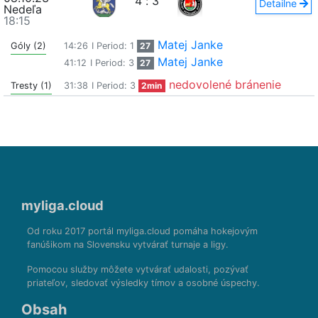
4
:
3
Detailne
Nedeľa
18:15
Matej Janke
Góly (2)
14:26
I Period: 1
27
Matej Janke
41:12
I Period: 3
27
nedovolené bránenie
Tresty (1)
31:38
I Period: 3
2min
myliga.cloud
Od roku 2017 portál myliga.cloud pomáha hokejovým
fanúšikom na Slovensku vytvárať turnaje a ligy.
Pomocou služby môžete vytvárať udalosti, pozývať
priateľov, sledovať výsledky tímov a osobné úspechy.
Obsah