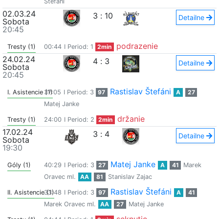
Štefáni
02.03.24
3
:
10
Detailne
Sobota
20:45
podrazenie
Tresty (1)
00:44
I Period: 1
2min
24.02.24
4
:
3
Detailne
Sobota
20:45
Rastislav Štefáni
I. Asistencie (1)
37:05
I Period: 3
97
A
27
Matej Janke
držanie
Tresty (1)
24:00
I Period: 2
2min
17.02.24
3
:
4
Detailne
Sobota
19:30
Matej Janke
Góly (1)
40:29
I Period: 3
27
A
41
Marek
Oravec ml.
AA
81
Stanislav Zajac
Rastislav Štefáni
II. Asistencie (1)
33:48
I Period: 3
97
A
41
Marek Oravec ml.
AA
27
Matej Janke