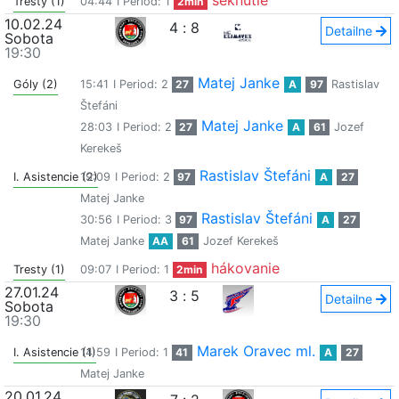
seknutie
Tresty (1)
04:44
I Period: 1
2min
10.02.24
4
:
8
Detailne
Sobota
19:30
Matej Janke
Góly (2)
15:41
I Period: 2
27
A
97
Rastislav
Štefáni
Matej Janke
28:03
I Period: 2
27
A
61
Jozef
Kerekeš
Rastislav Štefáni
I. Asistencie (2)
19:09
I Period: 2
97
A
27
Matej Janke
Rastislav Štefáni
30:56
I Period: 3
97
A
27
Matej Janke
AA
61
Jozef Kerekeš
hákovanie
Tresty (1)
09:07
I Period: 1
2min
27.01.24
3
:
5
Detailne
Sobota
19:30
Marek Oravec ml.
I. Asistencie (1)
14:59
I Period: 1
41
A
27
Matej Janke
20.01.24