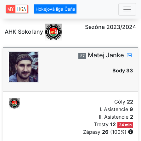
Hokejová liga Čaňa
Sezóna 2023/2024
AHK Sokoľany
Matej Janke
27
Body 33
Góly
22
I. Asistencie
9
II. Asistencie
2
Tresty
12
24 min
Zápasy
26
(100%)