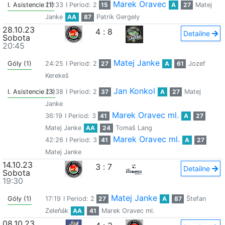
Marek Oravec
I. Asistencie (1)
22:33
I Period: 2
15
A
27
Matej
Janke
AA
87
Patrik Gergely
28.10.23
4
:
8
Detailne
Sobota
20:45
Matej Janke
Góly (1)
24:25
I Period: 2
27
A
61
Jozef
Kerekeš
Jan Konkol
I. Asistencie (3)
23:38
I Period: 2
37
A
27
Matej
Janke
Marek Oravec ml.
36:19
I Period: 3
41
A
27
Matej Janke
AA
24
Tomaš Lang
Marek Oravec ml.
42:26
I Period: 3
41
A
27
Matej Janke
14.10.23
3
:
7
Detailne
Sobota
19:30
Matej Janke
Góly (1)
17:19
I Period: 2
27
A
87
Štefan
Zeleňák
AA
41
Marek Oravec ml.
08.10.23