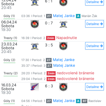
13.04.24
6
:
1
Detailne
Sobota
20:45
Matej Janke
Góly (1)
03:36
I Period: 1
27
A
Marián Žák
06.04.24
0
:
7
Detailne
Sobota
19:30
Napadnutie
Tresty (1)
16:39
I Period: 2
2min
23.03.24
3
:
5
Detailne
Sobota
20:45
Matej Janke
Góly (2)
17:30
I Period: 2
27
Matej Janke
35:37
I Period: 3
27
nedovolené bránenie
Tresty (2)
26:20
I Period: 2
2min
nedovolené bránenie
29:04
I Period: 2
2min
16.03.24
6
:
3
Detailne
Sobota
19:30
Matej Janke
Góly (1)
04:56
I Period: 1
27
A
97
Rastislav